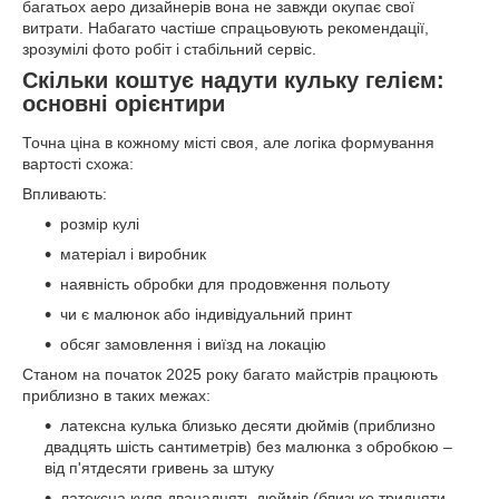
багатьох аеро дизайнерів вона не завжди окупає свої
витрати. Набагато частіше спрацьовують рекомендації,
зрозумілі фото робіт і стабільний сервіс.
Скільки коштує надути кульку гелієм:
основні орієнтири
Точна ціна в кожному місті своя, але логіка формування
вартості схожа:
Впливають:
розмір кулі
матеріал і виробник
наявність обробки для продовження польоту
чи є малюнок або індивідуальний принт
обсяг замовлення і виїзд на локацію
Станом на початок 2025 року багато майстрів працюють
приблизно в таких межах:
латексна кулька близько десяти дюймів (приблизно
двадцять шість сантиметрів) без малюнка з обробкою –
від п'ятдесяти гривень за штуку
латексна куля дванадцять дюймів (близько тридцяти