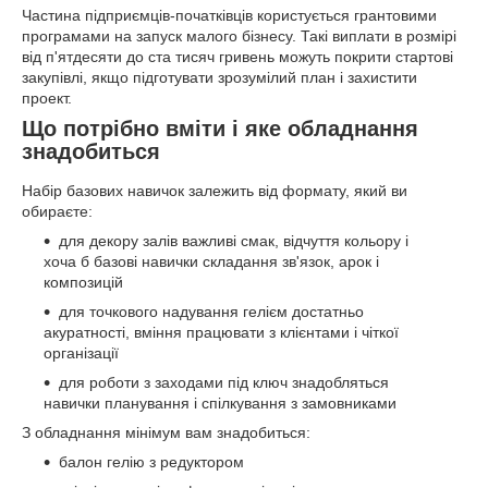
Частина підприємців-початківців користується грантовими
програмами на запуск малого бізнесу. Такі виплати в розмірі
від п'ятдесяти до ста тисяч гривень можуть покрити стартові
закупівлі, якщо підготувати зрозумілий план і захистити
проект.
Що потрібно вміти і яке обладнання
знадобиться
Набір базових навичок залежить від формату, який ви
обираєте:
для декору залів важливі смак, відчуття кольору і
хоча б базові навички складання зв'язок, арок і
композицій
для точкового надування гелієм достатньо
акуратності, вміння працювати з клієнтами і чіткої
організації
для роботи з заходами під ключ знадобляться
навички планування і спілкування з замовниками
З обладнання мінімум вам знадобиться:
балон гелію з редуктором