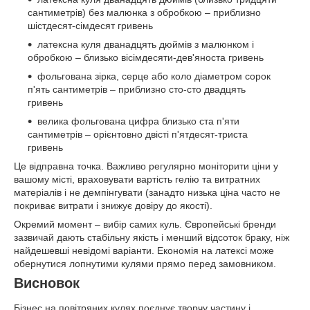
сантиметрів) без малюнка з обробкою – приблизно
шістдесят-сімдесят гривень
латексна куля дванадцять дюймів з малюнком і
обробкою – близько вісімдесяти-дев'яноста гривень
фольгована зірка, серце або коло діаметром сорок
п'ять сантиметрів – приблизно сто-сто двадцять
гривень
велика фольгована цифра близько ста п'яти
сантиметрів – орієнтовно двісті п'ятдесят-триста
гривень
Це відправна точка. Важливо регулярно моніторити ціни у
вашому місті, враховувати вартість гелію та витратних
матеріалів і не демпінгувати (занадто низька ціна часто не
покриває витрати і знижує довіру до якості).
Окремий момент – вибір самих куль. Європейські бренди
зазвичай дають стабільну якість і менший відсоток браку, ніж
найдешевші невідомі варіанти. Економія на латексі може
обернутися лопнутими кулями прямо перед замовником.
Висновок
Бізнес на повітряних кулях поєднує творчу частину і