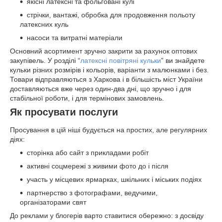
якісні латексні та фольговані кулі
стрічки, вантажі, обробка для продовження польоту
латексних куль
насоси та витратні матеріали
Основний асортимент зручно закрити за рахунок оптових
закупівель. У розділі “
латексні повітряні кульки
” ви знайдете
кульки різних розмірів і кольорів, варіанти з малюнками і без.
Товари відправляються з Харкова і в більшість міст України
доставляються вже через один-два дні, що зручно і для
стабільної роботи, і для термінових замовлень.
Як просувати послуги
Просування в цій ніші будується на простих, але регулярних
діях:
сторінка або сайт з прикладами робіт
активні соцмережі з живими фото до і після
участь у місцевих ярмарках, шкільних і міських подіях
партнерство з фотографами, ведучими,
організаторами свят
До реклами у блогерів варто ставитися обережно: з досвіду