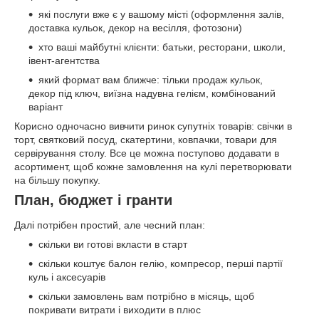
які послуги вже є у вашому місті (оформлення залів,
доставка кульок, декор на весілля, фотозони)
хто ваші майбутні клієнти: батьки, ресторани, школи,
івент-агентства
який формат вам ближче: тільки продаж кульок,
декор під ключ, виїзна надувна гелієм, комбінований
варіант
Корисно одночасно вивчити ринок супутніх товарів: свічки в
торт, святковий посуд, скатертини, ковпачки, товари для
сервірування столу. Все це можна поступово додавати в
асортимент, щоб кожне замовлення на кулі перетворювати
на більшу покупку.
План, бюджет і гранти
Далі потрібен простий, але чесний план:
скільки ви готові вкласти в старт
скільки коштує балон гелію, компресор, перші партії
куль і аксесуарів
скільки замовлень вам потрібно в місяць, щоб
покривати витрати і виходити в плюс