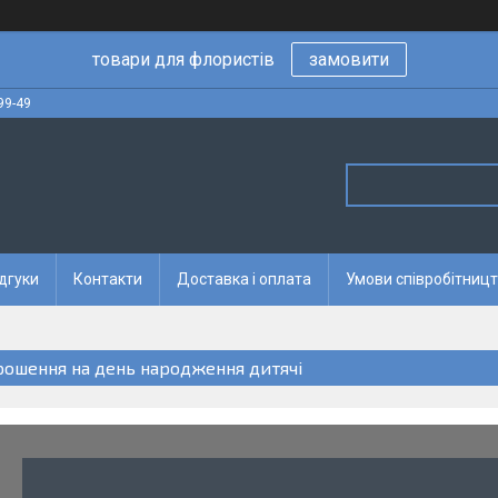
товари для флористів
замовити
99-49
дгуки
Контакти
Доставка і оплата
Умови співробітницт
рошення на день народження дитячі