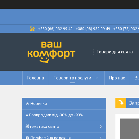
+380 (66) 932-99-49
+380 (98) 932-99-49
+380 (73) 932-
Товари для свята
Головна
Товари та послуги
Про нас
Ві
Зап
🔥 Новинки
⌛ Розпродаж від -30% до -90%
🎁тематика свята
👷 Професійна колекція