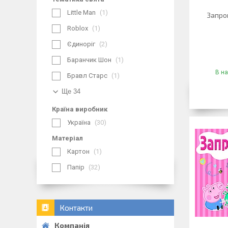
Little Man
1
Запро
Roblox
1
Єдиноріг
2
Баранчик Шон
1
В на
Бравл Старс
1
Ще 34
Країна виробник
Україна
30
Матеріал
Картон
1
Папір
32
Контакти