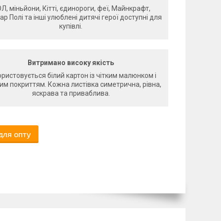
Л, міньйони, Кітті, єдинороги, феї, Майнкрафт,
р Полі та інші улюблені дитячі герої доступні для
купівлі.
Витримано високу якість
ристовується білий картон із чітким малюнком і
им покриттям. Кожна листівка симетрична, рівна,
яскрава та приваблива.
для опту