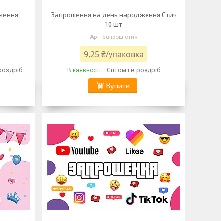
ження
Запрошення на день народження Стич
10 шт
запрош стич
9,25 ₴/упаковка
 роздріб
Оптом і в роздріб
В наявності
Купити