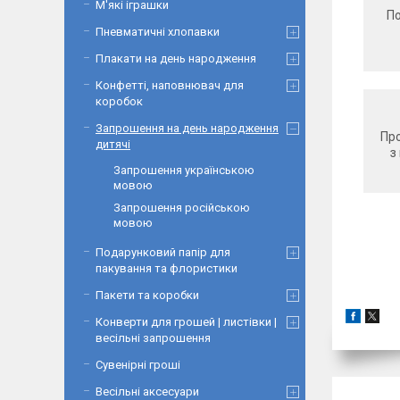
М'які іграшки
По
Пневматичні хлопавки
Плакати на день народження
Конфетті, наповнювач для
коробок
Запрошення на день народження
Про
дитячі
з
Запрошення українською
мовою
Запрошення російською
мовою
Подарунковий папір для
пакування та флористики
Пакети та коробки
Конверти для грошей | листівки |
весільні запрошення
Сувенірні гроші
Весільні аксесуари