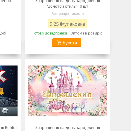
ження
Запрошення на день народження
"Золотой стиль" 10 шт
запрош золото
9,25 ₴/упаковка
дріб
Оптом і в роздріб
Готово до відправки
Купити
ня Roblox
Запрошення на день народження