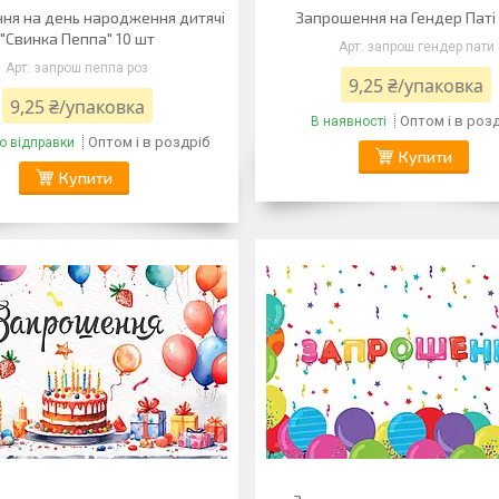
ня на день народження дитячі
Запрошення на Гендер Паті 
"Свинка Пеппа" 10 шт
запрош гендер пати
запрош пеппа роз
9,25 ₴/упаковка
9,25 ₴/упаковка
Оптом і в роз
В наявності
Оптом і в роздріб
о відправки
Купити
Купити