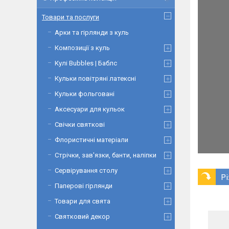
Товари та послуги
Арки та гірлянди з куль
Композиції з куль
Кулі Bubbles | Баблс
Кульки повітряні латексні
Кульки фольговані
Аксесуари для кульок
Свічки святкові
Флористичні матеріали
Стрічки, зав'язки, банти, наліпки
Сервірування столу
Р
Паперові гірлянди
Товари для свята
Святковий декор