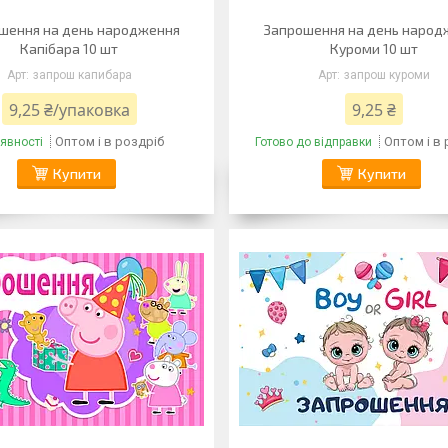
шення на день народження
Запрошення на день народ
Капібара 10 шт
Куроми 10 шт
запрош капибара
запрош куроми
9,25 ₴/упаковка
9,25 ₴
Оптом і в роздріб
Оптом і в
явності
Готово до відправки
Купити
Купити