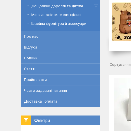
Дощовики дорослі та дитячі
Мішки поліетиленові щільні
Швейна фурнітура й аксесуари
Про нас
Відгуки
Новини
Статті
Прайс-листи
Часто задавані питання
Доставка і оплата
Фільтри