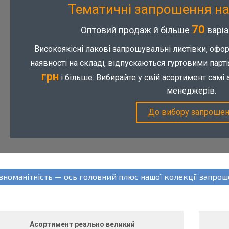
Тематичні запрошення на
70
Оптовий продаж й більше
варіа
Високоякісні лакові запрошувальні листівки, оформ
наявності на складі, відпускаються гуртовими парті
грн
і більше. Вибирайте у свій асортимент самі
менеджерів.
До вибору запроше
ізноманітність — ось головний плюс нашої колекції запро
Асортимент реально великий