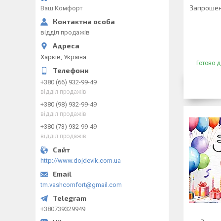
Запрошен
Ваш Комфорт
відділ продажів
Харків, Україна
Готово д
+380 (66) 932-99-49
відділ продажів
+380 (98) 932-99-49
відділ продажів
+380 (73) 932-99-49
відділ продажів
http://www.dojdevik.com.ua
tm.vashcomfort@gmail.com
+380739329949