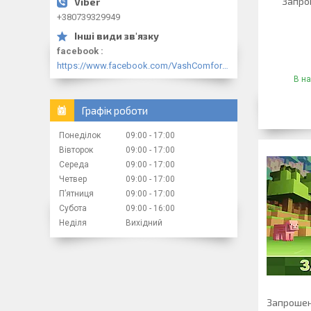
Запро
+380739329949
facebook
https://www.facebook.com/VashComfort.ua/
В на
Графік роботи
Понеділок
09:00
17:00
Вівторок
09:00
17:00
Середа
09:00
17:00
Четвер
09:00
17:00
Пʼятниця
09:00
17:00
Субота
09:00
16:00
Неділя
Вихідний
Запрошен