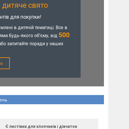
 дитяче свято
нтів для покупки!
лені в дитячій тематиці. Все в
500
ями будь-якого об'єму, від
 або запитайте поради у наших
нь
шень
Є листівки для хлопчиків і дівчаток