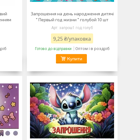
овий
Запрошення на день народження дитячі
ненням
" Первый год жизни " голубой 10 шт
запрош1 год голуб
9,25 ₴/упаковка
дріб
Оптом і в роздріб
Готово до відправки
Купити