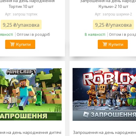
шення на день народження
Запрошення на день народ
Тортик 10 шт
Кульки-2 10 шт
запрош тортик
запрош шарики-2
9,25 ₴/упаковка
9,25 ₴/упаковка
Оптом і в роздріб
Оптом і в роз
явності
В наявності
Купити
Купити
ня на день народження дитячі
Запрошення на день народжен