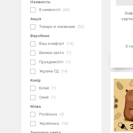
Наявність
В наявності
60
Уні
серти
Акція
Товари зі знижками
32
Виробник
Ваш комфорт
14
В на
Велике свято
7
ПраздникОпт
1
Україна ТД
14
Колір
Білий
1
Синій
1
Мова
Російська
4
Українська
16
Тематика свята