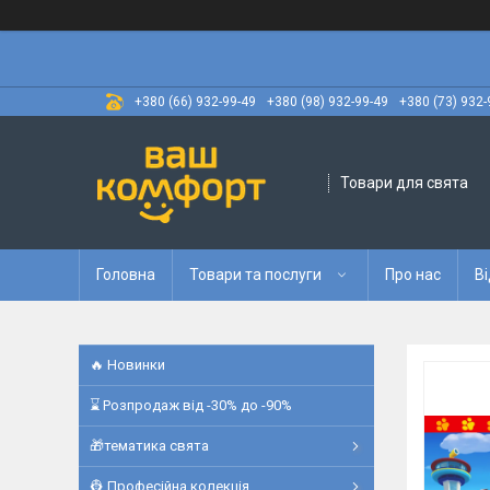
+380 (66) 932-99-49
+380 (98) 932-99-49
+380 (73) 932-
Товари для свята
Головна
Товари та послуги
Про нас
Ві
🔥 Новинки
⌛ Розпродаж від -30% до -90%
🎁тематика свята
👷 Професійна колекція