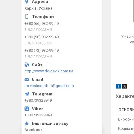
Харків, Україна
+380 (66) 932-99-49
відділ продажів
У нас 
+380 (98) 932-99-49
св
відділ продажів
+380 (73) 932-99-49
відділ продажів
http://www.dojdevik.com.ua
tm.vashcomfort@gmail.com
Характ
+380739329949
ОСНОВН
+380739329949
Виробни
Країна 
facebook