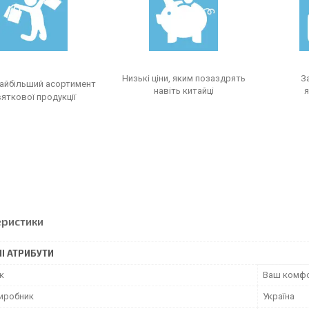
Низькі ціни, яким позаздрять
З
найбільший асортимент
навіть китайці
я
яткової продукції
еристики
І АТРИБУТИ
к
Ваш комф
виробник
Україна