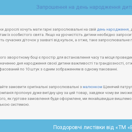
Запрошення на день народження дит
ки дорослі хочуть мати гарні запрослювальні на свій
день народження
,
ам їх особистого свята. Якщо на урочистість дитини необхідно запросити
ть сучасних діточок у захваті від кульок, а отже, таке запрослювальне 
ого зворотному боці є простір для встановлення часу та місця проведенн
наченню дня народження своєї дитини важливості та грандіозності, отже,
фасований по 10 штук з одним зображенням в одному пакованні.
айте замовити оригінальні запрослювальні з
малюнком
Щенячий патрул
мпанія пропонує дуже вигідну ціну за цей товар, завдяки чому ви зможет
того, як гуртове замовлення буде оформлене, ми якнайшвидше вишлемо 
ською системою.
Поздоровчі листівки від «ТМ 