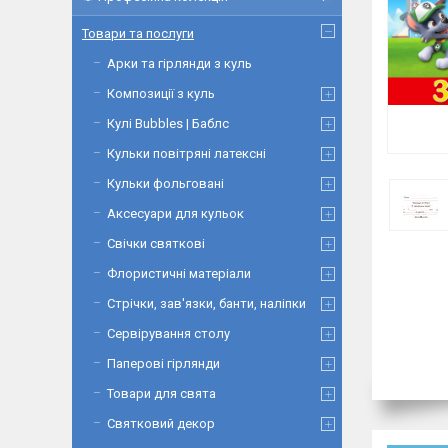
Товари та послуги
Арки та гірлянди з куль
Композиції з куль
Кулі Bubbles | Баблс
Кульки повітряні латексні
Кульки фольговані
Аксесуари для кульок
Свічки святкові
Флористичні матеріали
Стрічки, зав'язки, банти, наліпки
Сервірування столу
Паперові гірлянди
Товари для свята
Святковий декор