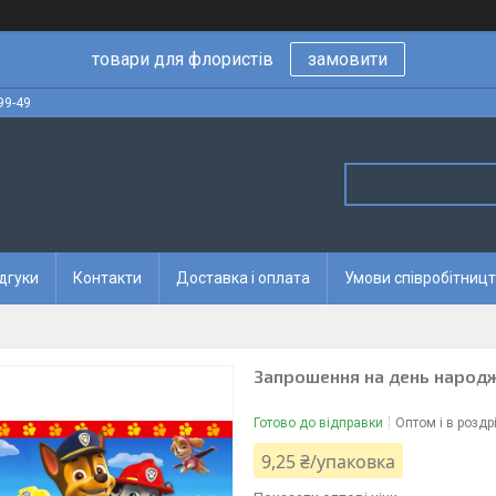
товари для флористів
замовити
99-49
дгуки
Контакти
Доставка і оплата
Умови співробітницт
Запрошення на день народж
Готово до відправки
Оптом і в роздр
9,25 ₴/упаковка