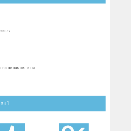
зинах.
мо ваше замовлення.
анії