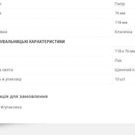
л
Папір
а
76 мм
118 мм
івки
Класична
УВАЛЬНИЦЬКІ ХАРАКТЕРИСТИКИ
118 х 76 м
Лак
а свята
Щенячий п
ь в упаковці
10 шт
ація для замовлення
 ₴/упаковка