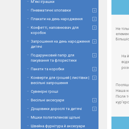
М'які іграшки
Пневматичні хлопавки
Плакати на день народження
Конфетті, наповнювач для
Не тіль
коробок
елемент
Більшіс
Запрошення на день народження
дитячі
Подарунковий папір для
На й
пакування та флористики
відз
роз
Пакети та коробки
Конверти для грошей | листівки |
весільні запрошення
Поспіш
Наша ко
Сувенірні гроші
Після 
Весільні аксесуари
кур'єр
Дощовики дорослі та дитячі
Мішки поліетиленові щільні
Швейна фурнітура й аксесуари