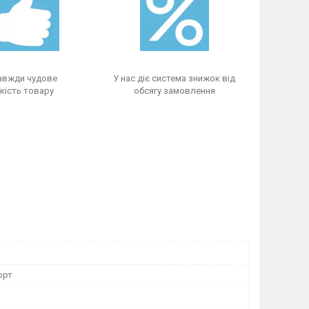
авжди чудове
У нас діє система знижок від
кість товару
обсягу замовлення
орт