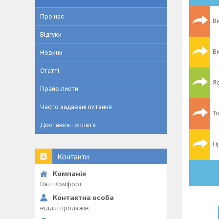
Про нас
Ви
Відгуки
Ви
Новини
Статті
Я
Прайс-листи
Часто задавані питання
Т
Доставка і оплата
Пр
Контакти
Ваш Комфорт
відділ продажів