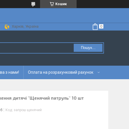
Кошик
Харків, Україна
Пошук...
ва з нами!
Оплата на розрахунковий рахунок
ення дитячі "Щенячий патруль" 10 шт
іб
Код:
запрош щенячий