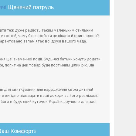
ячі
Щенячий патруль
 діти теж дуже радіють таким маленьким стильним
 гостей, чому б не зробити це цікаво й оригінально?
гарантовано запам'ятає всі друзі вашого чада.
я цієї знаменної події. Будь-які батьки хочуть додати
 попит на цей товар буде постійним цілий рік. Він
ь для святкування дня народження своєї дитини!
е вигідно підвищити ваші доходи за його реалізації.
його в будь-який куточок України зручною для вас
«Ваш Комфорт»