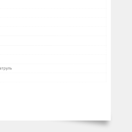
м
атруль