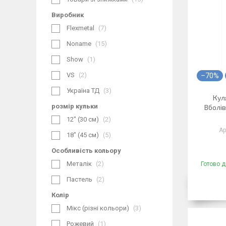
Виробник
Flexmetal
7
Noname
15
Show
1
VS
2
–70%
Україна ТД
3
Кул
розмір кульки
Вболів
12" (30 см)
2
18" (45 см)
5
Особливість кольору
Металік
2
Готово д
Пастель
2
Колір
Мікс (різні кольори)
3
Рожевий
1