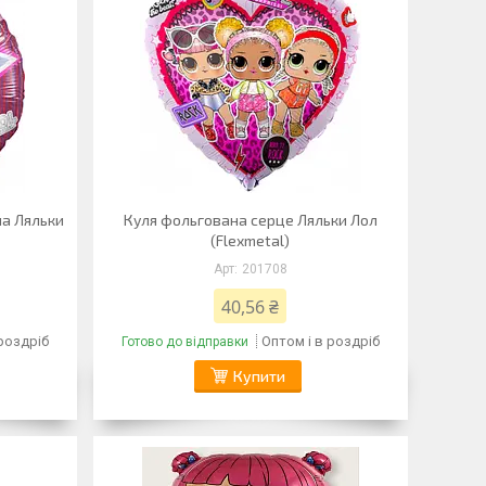
на Ляльки
Куля фольгована серце Ляльки Лол
(Flexmetal)
201708
40,56 ₴
 роздріб
Оптом і в роздріб
Готово до відправки
Купити