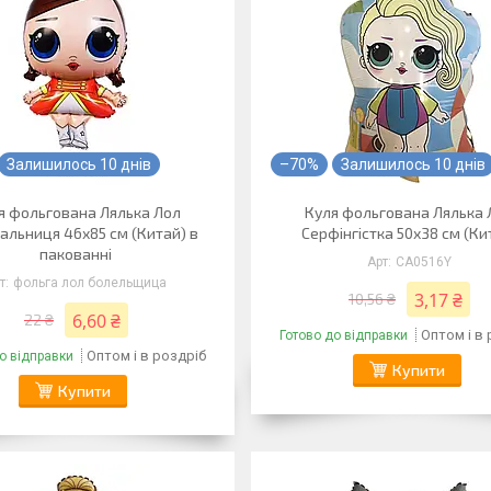
Залишилось 10 днів
–70%
Залишилось 10 днів
я фольгована Лялька Лол
Куля фольгована Лялька 
альниця 46х85 см (Китай) в
Серфінгістка 50х38 см (Ки
пакованні
CA0516Y
фольга лол болельщица
3,17 ₴
10,56 ₴
6,60 ₴
22 ₴
Оптом і в
Готово до відправки
Оптом і в роздріб
о відправки
Купити
Купити