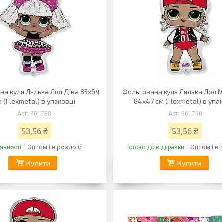
на куля Лялька Лол Діва 85х64
Фольгована куля Лялька Лол
 (Flexmetal) в упаковці
84х47 см (Flexmetal) в упа
901788
901790
53,56 ₴
53,56 ₴
Оптом і в роздріб
Оптом і в
явності
Готово до відправки
Купити
Купити