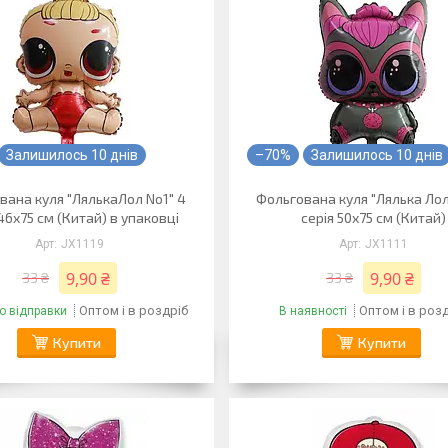
Залишилось 10 днів
–70%
Залишилось 10 днів
вана куля "ЛялькаЛол No1" 4
Фольгована куля "Лялька Ло
46х75 см (Китай) в упаковці
серія 50х75 см (Китай)
JX1119
JX1111
9,90 ₴
9,90 ₴
33 ₴
33 ₴
Оптом і в роздріб
Оптом і в роз
о відправки
В наявності
Купити
Купити