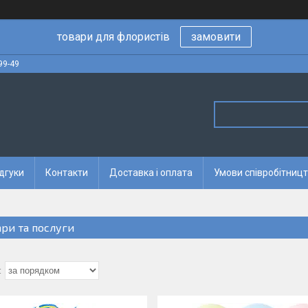
товари для флористів
замовити
99-49
дгуки
Контакти
Доставка і оплата
Умови співробітницт
ари та послуги