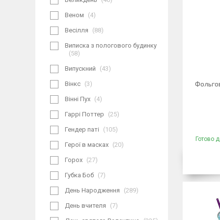
Веном
4
Весілля
88
Виписка з пологового будинку
58
Випускний
43
Фольгов
Вінкс
3
Вінні Пух
4
Гаррі Поттер
25
Гендер паті
105
Готово д
Герої в масках
20
Горох
27
Губка Боб
7
День Народження
289
День вчителя
7