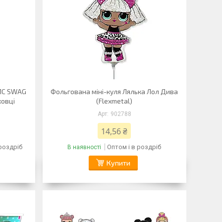
 MC SWAG
Фольгована міні-куля Лялька Лол Дива
ковці
(Flexmetal)
902788
14,56 ₴
 роздріб
Оптом і в роздріб
В наявності
Купити