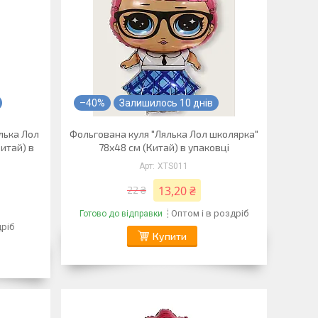
–40%
Залишилось 10 днів
лька Лол
Фольгована куля "Лялька Лол школярка"
итай) в
78х48 см (Китай) в упаковці
XTS011
13,20 ₴
22 ₴
Оптом і в роздріб
Готово до відправки
дріб
Купити