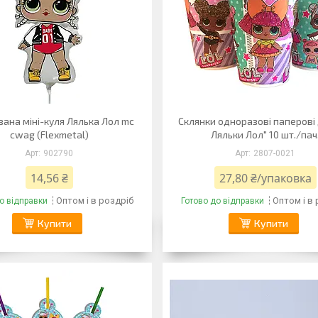
ана міні-куля Лялька Лол mc
Склянки одноразові паперові 
cwag (Flexmetal)
Ляльки Лол" 10 шт./пач
902790
2807-0021
14,56 ₴
27,80 ₴/упаковка
Оптом і в роздріб
Оптом і в
о відправки
Готово до відправки
Купити
Купити