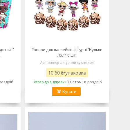
дитячі "
Топери для капкейків фігурні "Кульки
.
Лол", 6 шт.
топпер фигурный куклы лол
10,60 ₴/упаковка
 роздріб
Оптом і в роздріб
Готово до відправки
Купити