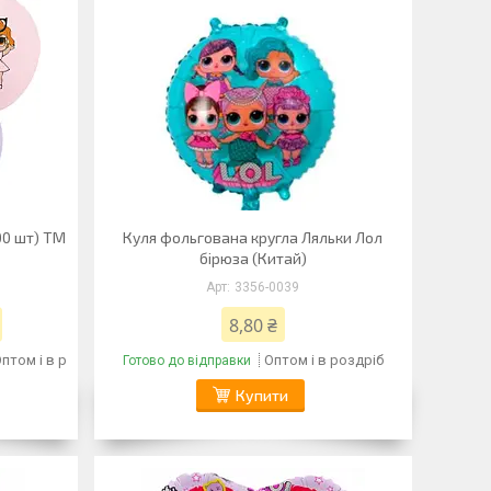
100 шт) ТМ
Куля фольгована кругла Ляльки Лол
бірюза (Китай)
3356-0039
8,80 ₴
птом і в роздріб
Оптом і в роздріб
Готово до відправки
Купити