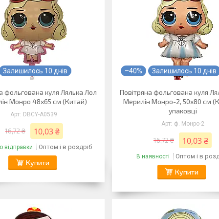
Залишилось 10 днів
–40%
Залишилось 10 днів
а фольгована куля Лялька Лол
Повітряна фольгована куля Ля
ін Монро 48х65 см (Китай)
Мерилін Монро-2, 50х80 см (К
упаковці
DBCY-A0539
ф. Монро-2
10,03 ₴
16,72 ₴
10,03 ₴
16,72 ₴
Оптом і в роздріб
о відправки
Оптом і в роз
В наявності
Купити
Купити