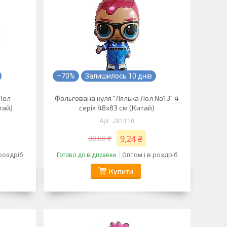
–70%
Залишилось 10 днів
Лол
Фольгована куля "Лялька Лол No13" 4
тай)
серія 48х83 см (Китай)
JX1110
9,24 ₴
30,80 ₴
 роздріб
Оптом і в роздріб
Готово до відправки
Купити