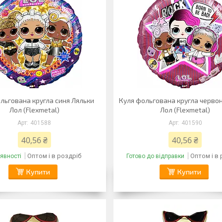
льгована кругла синя Ляльки
Куля фольгована кругла черво
Лол (Flexmetal)
Лол (Flexmetal)
401588
401590
40,56 ₴
40,56 ₴
Оптом і в роздріб
Оптом і в
явності
Готово до відправки
Купити
Купити