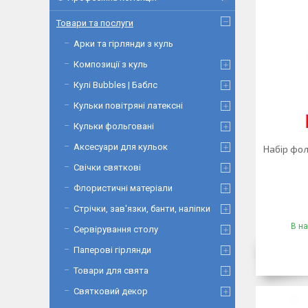
Товари та послуги
Арки та гірлянди з куль
Композиції з куль
Кулі Bubbles | Баблс
Кульки повітряні латексні
Кульки фольговані
Аксесуари для кульок
Набір фол
Свічки святкові
Флористичні матеріали
Стрічки, зав'язки, банти, наліпки
В на
Сервірування столу
Паперові гірлянди
Товари для свята
Святковий декор