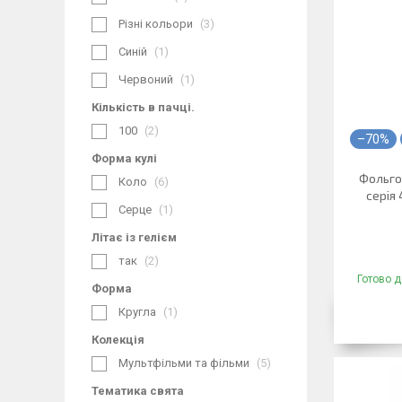
Різні кольори
3
Синій
1
Червоний
1
Кількість в пачці.
100
2
–70%
Форма кулі
Фольго
Коло
6
серія 
Серце
1
Літає із гелієм
так
2
Готово д
Форма
Кругла
1
Колекція
Мультфільми та фільми
5
Тематика свята