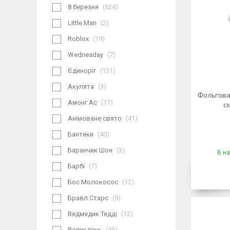
8 березня
624
Little Man
2
Roblox
19
Wednesday
7
Єдиноріг
131
Акулята
3
Фольгова
Амонг Ас
17
см
Анімоване свято
41
Бантики
40
Баранчик Шон
3
В на
Барбі
7
Бос Молокосос
12
Бравл Старс
9
Ведмедик Тедді
12
Великдень
46