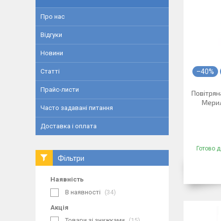
Про нас
Відгуки
Новини
Статті
–40%
Прайс-листи
Повітрян
Мерил
Часто задавані питання
Доставка і оплата
Готово д
Фільтри
Наявність
В наявності
34
Акція
Товари зі знижками
15