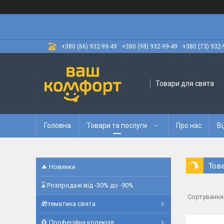
+380 (66) 932-99-49
+380 (98) 932-99-49
+380 (73) 932-
Товари для свята
Головна
Товари та послуги
Про нас
Ві
Тов
🔥 Новинки
⌛ Розпродаж від -30% до -90%
🎁тематика свята
👷 Професійна колекція