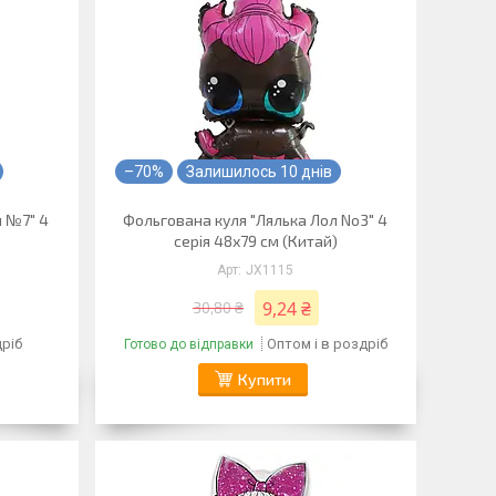
–70%
Залишилось 10 днів
л №7" 4
Фольгована куля "Лялька Лол No3" 4
серія 48х79 см (Китай)
JX1115
9,24 ₴
30,80 ₴
дріб
Оптом і в роздріб
Готово до відправки
Купити