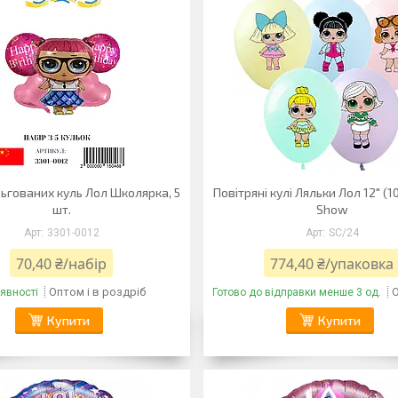
ьгованих куль Лол Школярка, 5
Повітряні кулі Ляльки Лол 12" (
шт.
Show
3301-0012
SC/24
70,40 ₴/набір
774,40 ₴/упаковка
Оптом і в роздріб
О
явності
Готово до відправки менше 3 од.
Купити
Купити