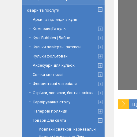
Товари та послуги
Арки та гірлянди з куль
Композиції з куль
Кулі Bubbles | Баблс
Кульки повітряні латексні
Кульки фольговані
Аксесуари для кульок
Свічки святкові
Флористичні матеріали
Стрічки, зав'язки, банти, наліпки
Сервірування столу
Щ
Паперові гірлянди
Товари для свята
Ковпаки святкові карнавальні
Корони | стрічки на День