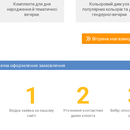
Комплекти для дня
Кольоровий дим усіх
народження й тематичної
популярних кольорів та 
вечірки.
гендерної вечірки
Вітрина магазин
хема оформлення замовлення
1
2
Вхідна заявка на нашому
Уточнення контактних
Вибір спос
сайті
даних клієнта
о