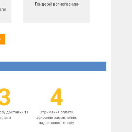
Гендерні вогнегасники
для
у
3
4
обу доставки та
Отримання оплати,
плати
збирання замовлення,
надсилання товару