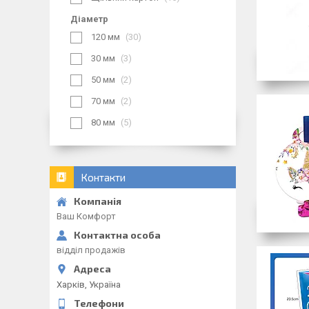
Діаметр
120 мм
30
30 мм
3
50 мм
2
70 мм
2
80 мм
5
Контакти
Ваш Комфорт
відділ продажів
Харків, Україна