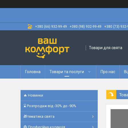
+380 (66) 932-99-49
+380 (98) 932-99-49
+380 (73) 932-
Товари для свята
Головна
Товари та послуги
Про нас
Ві
Тов
🔥 Новинки
⌛ Розпродаж від -30% до -90%
🎁тематика свята
👷 Професійна колекція