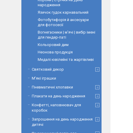
народження
Язичок гудок карнавальний
Фотобутифорія й аксесуари
для фотосесії
Вогнегасники | м'ячі | вибір імені
для гендер-паті
Кольоровий дим
Неонова продукція
Медалі ювілейні та жартівливі
Святковий декор
М'які іграшки
Пневматичні хлопавки
Плакати на день народження
Конфетті, наповнювач для
коробок
Запрошення на день народження
дитячі