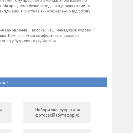
ієнтами, тому працюємо з мінімальною націнкою
в. Ми працюємо безпосередньо з українськими та
гідні ціни. Є система знижок залежно від обсягу
ння замовлення — висока. Наші менеджери чудово
цію. Компанія «Ваш комфорт» співпрацює з
вар у будь-яку точку України.
цію!
и,
Набори аксесуарів для
фотосесій (бутафорія).