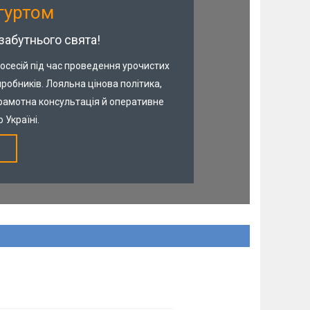
гуртом
забутнього свята!
тосесій під час проведення урочистих
иробників. Лояльна цінова політика,
Грамотна консультація й оперативне
 Україні.
Унікальна продукція в Україні.
Каронавальні ковпачки із тисненням
золотою фольгою. Універсальний
варіант для дорослих та дітей.
Відмінно поєднується з посудом та
іншими атрибутами у цьому стилі.