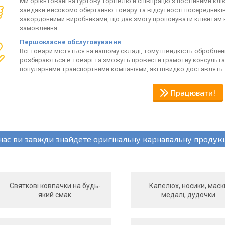
Ми орієнтовані на гуртову торгівлю й співпрацю з постійними кл
завдяки високомо обертанню товару та відсутності посередникі
закордонними виробниками, що дає змогу пропонувати клієнтам ви
замовлення.
Першокласне обслуговування
Всі товари містяться на нашому складі, тому швидкість обробле
розбираються в товарі та зможуть провести грамотну консульта
популярними транспортними компаніями, які швидко доставлять то
Працювати!
 нас ви завжди знайдете оригінальну карнавальну продук
Святкові ковпачки на будь-
Капелюх, носики, маск
який смак.
медалі, дудочки.