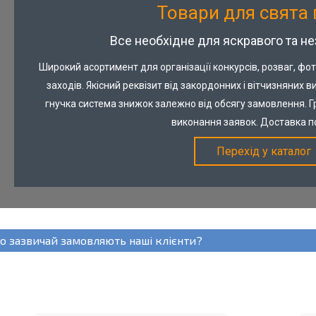
Товари для свята 
Все необхідне для яскравого та не
Широкий асортимент для організації конкурсів, розваг, фо
заходів. Якісний реквізит від закордонних і вітчизняних в
гнучка система знижок залежно від обсягу замовлення. 
виконання заявок. Доставка по
Перехід у каталог
Незамінний атрибут дня народження,
анімованного заходу, дитячого свята.
Ковпачки виготовлені з
о зазвичай замовляють наші клієнти?
високоякісного картону та
відрізняються яскравим дизайном.