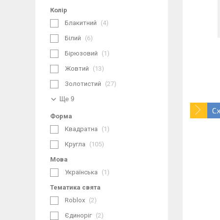
Колір
Блакитний
4
Білий
6
Бірюзовий
1
Жовтий
13
Золотистий
27
Ще 9
С
Форма
Квадратна
1
Кругла
105
Мова
Українська
1
Тематика свята
Roblox
2
Єдиноріг
2