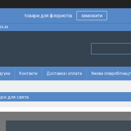
товари для флористів
замовити
99-49
дгуки
Контакти
Доставка і оплата
Умови співробітницт
ари для свята