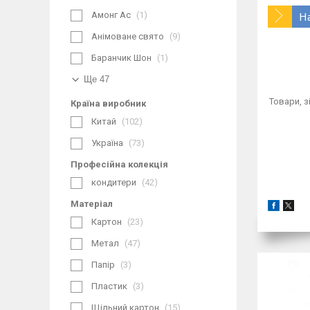
Амонг Ас
1
Н
Анімоване свято
9
Баранчик Шон
1
Ще 47
Товари, з
Країна виробник
Китай
102
Україна
73
Професійна колекція
кондитери
42
Матеріал
Картон
23
Метал
47
Папір
3
Пластик
3
Щільний картон
15