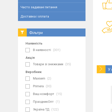
Часто задавані питання
Доставка і оплата
Фільтри
Наявність
В наявності
301
Акція
Товари зі знижками
35
У
Виробник
Maxsem
2
Primera
30
Ваш комфорт
15
ПраздникОпт
1
Україна ТД
122