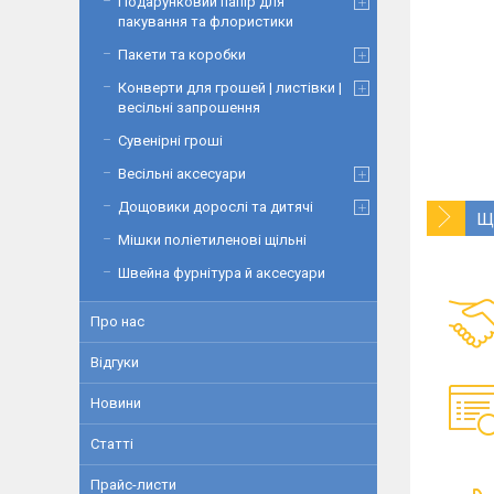
Подарунковий папір для
пакування та флористики
Пакети та коробки
Конверти для грошей | листівки |
весільні запрошення
Сувенірні гроші
Весільні аксесуари
Дощовики дорослі та дитячі
Щ
Мішки поліетиленові щільні
Швейна фурнітура й аксесуари
Про нас
Відгуки
Новини
Статті
Прайс-листи