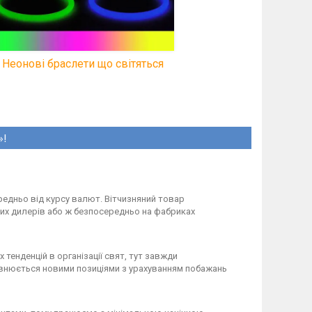
Неонові браслети що світяться
»!
редньо від курсу валют. Вітчизняний товар
них дилерів або ж безпосередньо на фабриках
тенденцій в організації свят, тут завжди
овнюється новими позиціями з урахуванням побажань