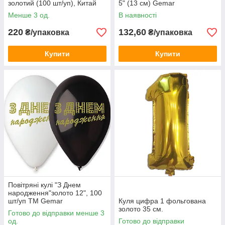
золотий (100 шт/уп), Китай
5" (13 см) Gemar
Менше 3 од.
В наявності
220
132,60
₴/упаковка
₴/упаковка
Купити
Купити
Повітряні кулі "З Днем
народження"золото 12", 100
шт/уп TM Gemar
Куля цифра 1 фольгована
золото 35 см.
Готово до відправки менше 3
од.
Готово до відправки