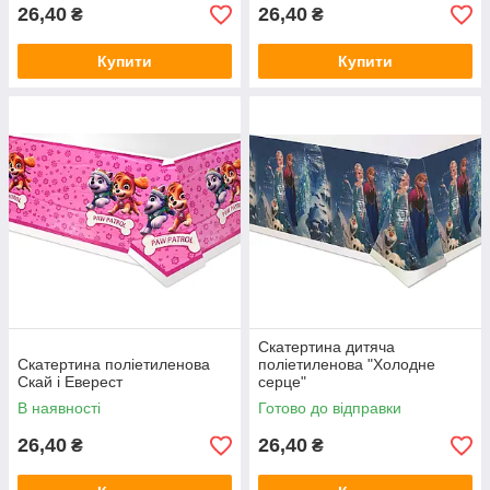
26,40
26,40
₴
₴
Купити
Купити
Скатертина дитяча
Скатертина поліетиленова
поліетиленова "Холодне
Скай і Еверест
серце"
В наявності
Готово до відправки
26,40
26,40
₴
₴