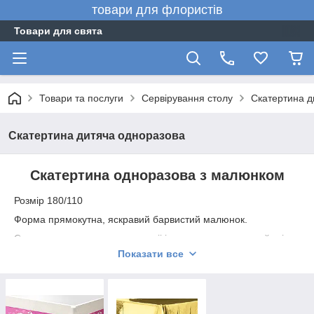
товари для флористів
Товари для свята
Товари та послуги
Сервірування столу
Скатертина д
Скатертина дитяча одноразова
Скатертина одноразова з малюнком
Розмір 180/110
Форма прямокутна, яскравий барвистий малюнок.
Скатертина зручна в екслуатаціі і прикрасить святковий стіл.
Продумуючи все до дрібниць, ми дбаємо про наших близьких
Показати все
і рідних.
Цю скатертину можна використовувати як на свято , так і в
будній день, вдома або на природі.