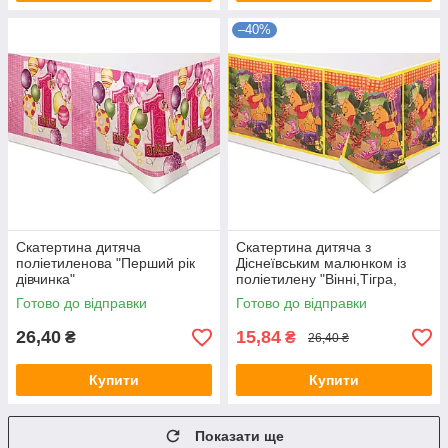
–40%
Скатертина дитяча
Скатертина дитяча з
поліетиленова "Перший рік
Діснеївським малюнком із
дівчинка"
поліетилену "Вінні,Тігра,
п'ятачок"
Готово до відправки
Готово до відправки
26,40
15,84
₴
₴
26,40 ₴
Купити
Купити
Показати ще