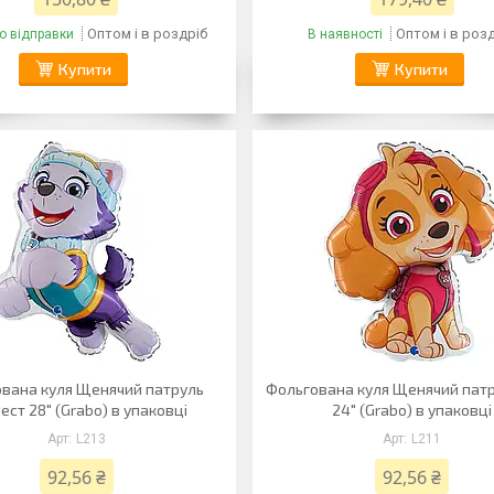
Оптом і в роздріб
Оптом і в роз
о відправки
В наявності
Купити
Купити
вана куля Щенячий патруль
Фольгована куля Щенячий патр
ест 28" (Grabo) в упаковці
24" (Grabo) в упаковці
L213
L211
92,56 ₴
92,56 ₴