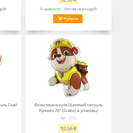
дріб
Оптом і в роздріб
В наявності
Купити
уль Скай
Фольгована куля Щенячий патруль
Кремез 26" (Grabo) в упаковці
L212
92,56 ₴