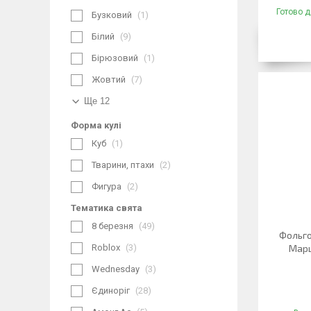
Готово д
Бузковий
1
Білий
9
Бірюзовий
1
Жовтий
7
Ще 12
Форма кулі
Куб
1
Тварини, птахи
2
Фигура
2
Тематика свята
8 березня
49
Фольго
Roblox
3
Марш
Wednesday
3
Єдиноріг
28