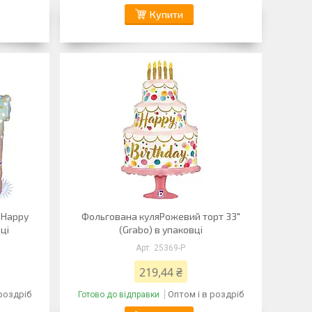
Купити
 Happy
Фольгована куляРожевий торт 33"
вці
(Grabo) в упаковці
25369-P
219,44 ₴
 роздріб
Оптом і в роздріб
Готово до відправки