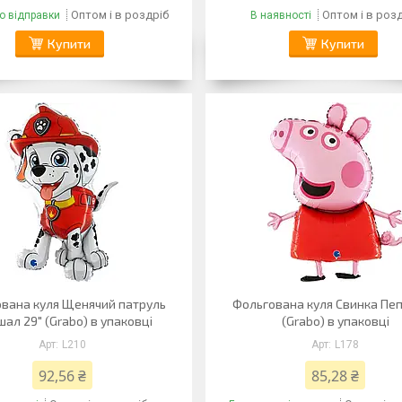
Оптом і в роздріб
Оптом і в роз
о відправки
В наявності
Купити
Купити
вана куля Щенячий патруль
Фольгована куля Свинка Пеп
ал 29" (Grabo) в упаковці
(Grabo) в упаковці
L210
L178
92,56 ₴
85,28 ₴