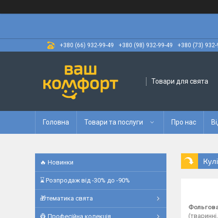
+380 (66) 932-99-49
+380 (98) 932-99-49
+380 (73) 932-
Товари для свята
Головна
Товари та послуги
Про нас
Ві
Кул
🔥 Новинки
⌛ Розпродаж від -30% до -90%
🎁тематика свята
Фольгова
(тваринні,
👷 Професійна колекція