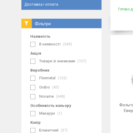
Доставка і оплата
Готово д
Фільтри
Наявність
В наявності
549
Акція
Товари зі знижками
107
Виробник
Flexmetal
123
Grabo
43
Noname
448
Фольго
Особливість кольору
Евер
Макарун
1
Колір
Блакитний
37