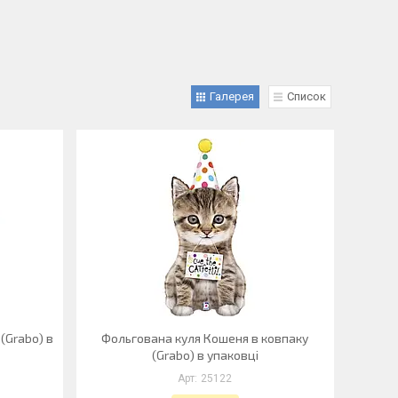
Галерея
Список
(Grabo) в
Фольгована куля Кошеня в ковпаку
(Grabo) в упаковці
25122