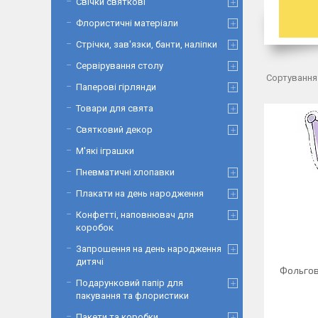
Свічки святкові
Флористичні матеріали
Стрічки, зав'язки, банти, наліпки
Сервірування столу
Паперові гірлянди
Товари для свята
Святковий декор
М'які іграшки
Пневматичні хлопавки
Плакати на день народження
Конфетті, наповнювач для
коробок
Запрошення на день народження
дитячі
Фольгов
Подарунковий папір для
пакування та флористики
Пакети та коробки