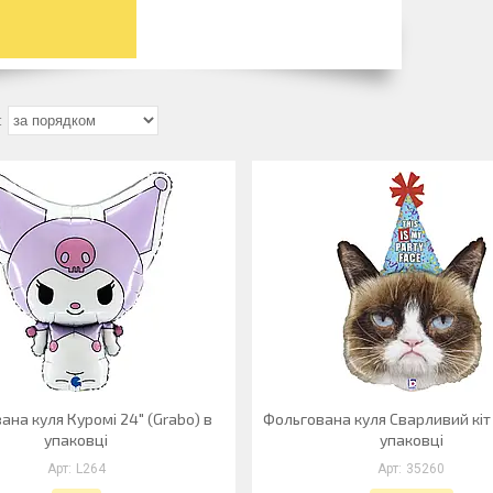
ана куля Куромі 24" (Grabo) в
Фольгована куля Сварливий кіт 
упаковці
упаковці
L264
35260