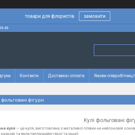
товари для флористів
замовити
99-49
дгуки
Контакти
Доставка і оплата
Умови співробітницт
і фольговані фігури
Кулі фольговані фіг
на куля
— це куля, виготовлена з металевої плівки на нейлоновій основ
 казкові та мультиплікаційні герої та інше).