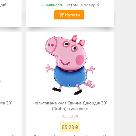
дріб
Оптом і в роздріб
В наявності
Купити
па 30"
Фольгована куля Свинка Джордж 30"
(Grabo) в упаковці
L179
85,28 ₴