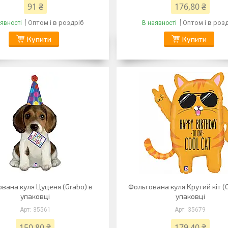
91 ₴
176,80 ₴
Оптом і в роздріб
Оптом і в роз
явності
В наявності
Купити
Купити
вана куля Цуценя (Grabo) в
Фольгована куля Крутий кіт (
упаковці
упаковці
35561
35679
150,80 ₴
179,40 ₴