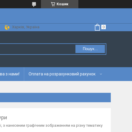
Кошик
Харків, Україна
Пошук...
ва з нами!
Оплата на розрахунковий рахунок
ури
і, з нанесеним графічним зображенням на різну тематику