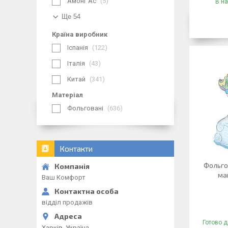
Амонг Ас
5
В на
Ще 54
Країна виробник
Іспанія
122
Італія
43
Китай
341
Матеріал
Фольговані
636
Контакти
Фольго
ма
Ваш Комфорт
відділ продажів
Готово д
Харків, Україна