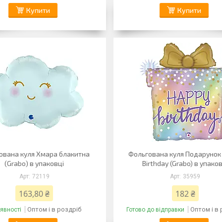
Купити
Купити
ована куля Хмара блакитна
Фольгована куля Подарунок
(Grabo) в упаковці
Birthday (Grabo) в упако
72119
35959
163,80 ₴
182 ₴
Оптом і в роздріб
Оптом і в
явності
Готово до відправки