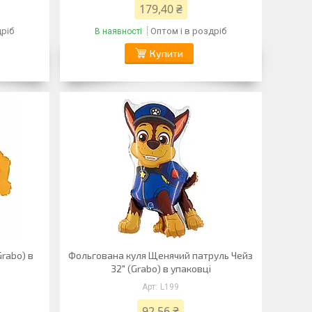
179,40 ₴
дріб
Оптом і в роздріб
В наявності
Купити
Grabo) в
Фольгована куля Щенячий патруль Чейз
32" (Grabo) в упаковці
L199
92,56 ₴