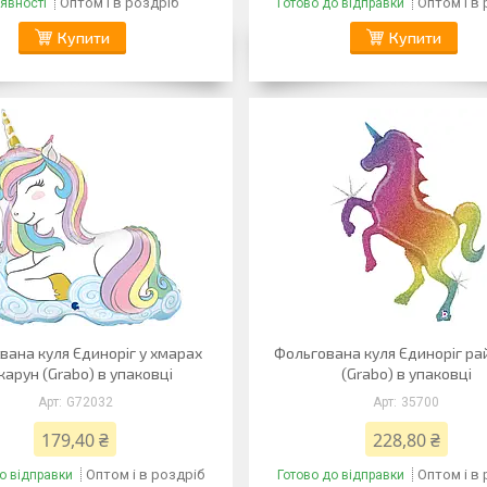
Оптом і в роздріб
Оптом і в
явності
Готово до відправки
Купити
Купити
вана куля Єдиноріг у хмарах
Фольгована куля Єдиноріг р
карун (Grabo) в упаковці
(Grabo) в упаковці
G72032
35700
179,40 ₴
228,80 ₴
Оптом і в роздріб
Оптом і в
о відправки
Готово до відправки