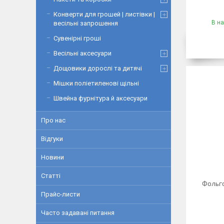
Конверти для грошей | листівки |
В на
весільні запрошення
Сувенірні гроші
Весільні аксесуари
Дощовики дорослі та дитячі
Мішки поліетиленові щільні
Швейна фурнітура й аксесуари
Про нас
Відгуки
Новини
Статті
Фольго
Прайс-листи
Часто задавані питання