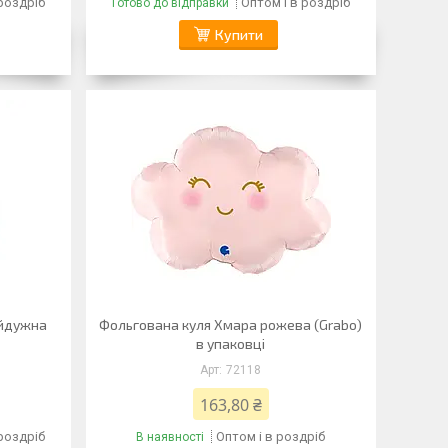
 роздріб
Оптом і в роздріб
Готово до відправки
Купити
айдужна
Фольгована куля Хмара рожева (Grabo)
в упаковці
72118
163,80 ₴
 роздріб
Оптом і в роздріб
В наявності