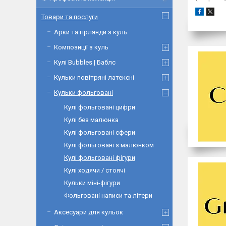
Товари та послуги
Арки та гірлянди з куль
Композиції з куль
Кулі Bubbles | Баблс
Кульки повітряні латексні
Кульки фольговані
Кулі фольговані цифри
Кулі без малюнка
Кулі фольговані сфери
Кулі фольговані з малюнком
Кулі фольговані фігури
Кулі ходячи / стоячі
Кульки міні-фігури
Фольговані написи та літери
Аксесуари для кульок