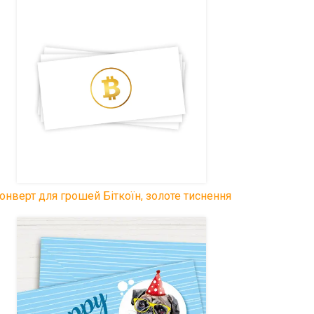
Прекрасний спосіб подарувати гроші,
а винуватець урочистості сам
вирішить на що витратити кошти.
онверт для грошей Біткоїн, золоте тиснення