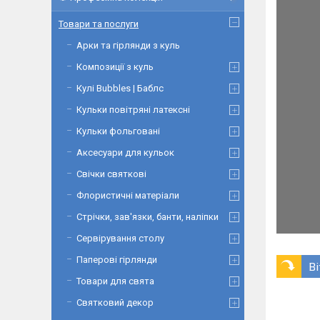
Товари та послуги
Арки та гірлянди з куль
Композиції з куль
Кулі Bubbles | Баблс
Кульки повітряні латексні
Кульки фольговані
Аксесуари для кульок
Свічки святкові
Флористичні матеріали
Стрічки, зав'язки, банти, наліпки
Сервірування столу
Паперові гірлянди
Ві
Товари для свята
Святковий декор