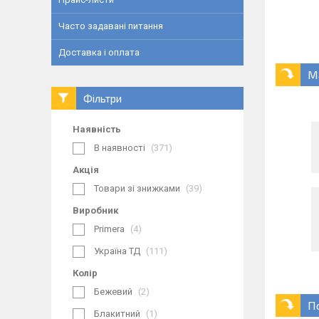
Часто задавані питання
Доставка і оплата
М
Фільтри
Наявність
В наявності
371
Акція
Товари зі знижками
39
Виробник
Primera
4
Україна ТД
111
Колір
Бежевий
2
П
Блакитний
1