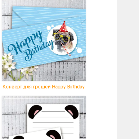
Чудово прикрасять букет квітів або
зв'язку повітряних куль,
підкреслюючи любов, турботу та
увагу.
Конверт для грошей Happy Birthday