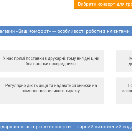
Вибрати конверт для г
агазин «Ваш Комфорт» — особливості роботи з клієнтами
У нас прямі поставки з друкарні, тому вигідні ціни
М
без націнки посередників.
д
Регулярно діють акції та надаються знижки на
По
замовлення великого тиражу.
зако
одарункові авторські конверти — гарний витончений под