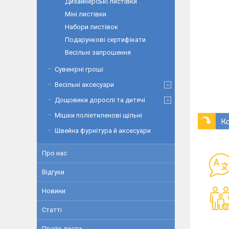
Дизайнерські листівки
Міні листівки
Набори листівок
Подарункові сертифікати
Весільні запрошення
Сувенірні гроші
Весільні аксесуари
Дощовики дорослі та дитячі
Мішки поліетиленові щільні
К
Швейна фурнітура й аксесуари
Про нас
Відгуки
Новини
Статті
Прайс-листи