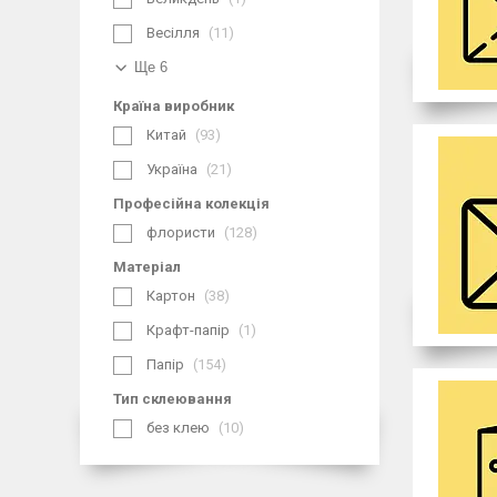
Весілля
11
Ще 6
Країна виробник
Китай
93
Україна
21
Професійна колекція
флористи
128
Матеріал
Картон
38
Крафт-папір
1
Папір
154
Тип склеювання
без клею
10