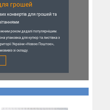
для грошей
х конвертів для грошей та
вітаннями
кожним роком дедалі популярнішим.
на упаковка для купюр та листівка з
ериторії України «Новою Поштою»,
овивіз зі складу.
Прекрасний зовнішній вигляд,
унікальне зображення, тематичний
напис — гарний та витончений
подарунок.