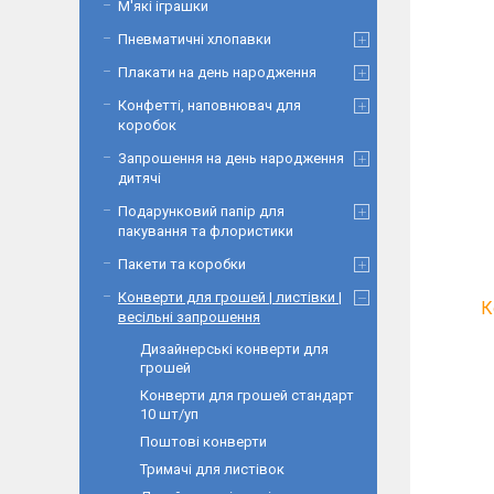
М'які іграшки
Пневматичні хлопавки
Плакати на день народження
Конфетті, наповнювач для
коробок
Запрошення на день народження
дитячі
Подарунковий папір для
пакування та флористики
Пакети та коробки
Конверти для грошей | листівки |
К
весільні запрошення
Дизайнерські конверти для
грошей
Конверти для грошей стандарт
10 шт/уп
Поштові конверти
Тримачі для листівок