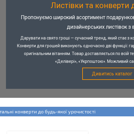
Листівки та конверти 
Пропонуємо широкий асортимент подарункови
дизайнерських листівок з 
Дарувати на свято гроші — сучасний тренд, який стає з 
Конверти для грошей виконують одночасно дві функції: гар
оригінальним вітанням. Товар доставляється по всій т
«Делівері», «Укрпоштою». Можливий сам
Дивитись каталог
Дизайнерський конверт з вітальним
написом. Виготовляється невеликим
тиражем, тому стане ексклюзивним
презентом.
тальні конверти до будь-якої урочистості