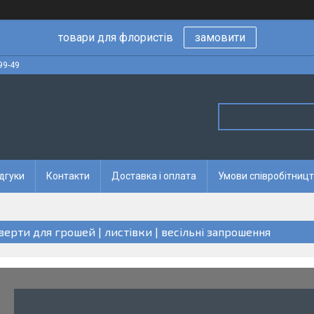
товари для флористів
замовити
99-49
дгуки
Контакти
Доставка і оплата
Умови співробітницт
верти для грошей | листівки | весільні запрошення