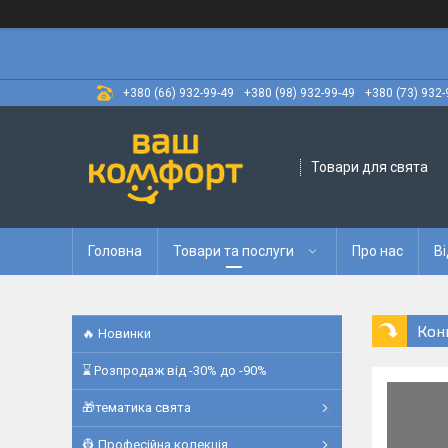
+380 (66) 932-99-49
+380 (98) 932-99-49
+380 (73) 932-
Товари для свята
Головна
Товари та послуги
Про нас
Ві
Кон
🔥 Новинки
⌛ Розпродаж від -30% до -90%
🎁тематика свята
👷 Професійна колекція