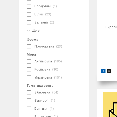
Бордовий
1
Білий
23
Зелений
2
Вироби
Ще 9
Форма
Прямокутна
23
Мова
Англійська
195
Російська
10
Українська
101
Тематика свята
8 березня
54
Єдиноріг
1
Бантики
1
Великдень
1