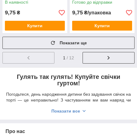
В наявності
Готово до відправки
9,75
9,75
₴
₴/упаковка
Купити
Купити
Показати ще
1
/ 12
Гулять так гулять! Купуйте свічки
гуртом!
Погодьтеся, день народження дитини без задування свічок на
торті — це неправильно! З частуванням ми вам навряд чи
допоможемо, а ось красиві свічки — з фігурками,
Показати все
підставками, все в блискітках, різнобарвні, доповнені
лопатками для торта тощо — із задоволенням надамо. У
нашому
магазине
свічки для торта представлені в
найбільшому на українському ринку асортименті!
Про нас