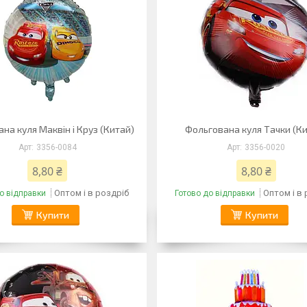
на куля Маквін і Круз (Китай)
Фольгована куля Тачки (К
3356-0084
3356-0020
8,80 ₴
8,80 ₴
Оптом і в роздріб
Оптом і в
о відправки
Готово до відправки
Купити
Купити