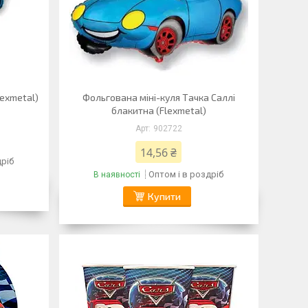
lexmetal)
Фольгована міні-куля Тачка Саллі
блакитна (Flexmetal)
902722
14,56 ₴
дріб
Оптом і в роздріб
В наявності
Купити