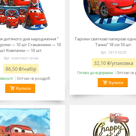
ля дитячого дня народження "
Тарілки святкові паперові одн
рілки — 10 шт Стаканчики — 10
Тачки" 18 см 10 шт.
шт Ковпачки — 10 шт.
2810-0028
комплект тачки
32,10 ₴/упаковка
86,50 ₴/набір
Оптом і в
Готово до відправки
Оптом і в роздріб
явності
Купити
Купити