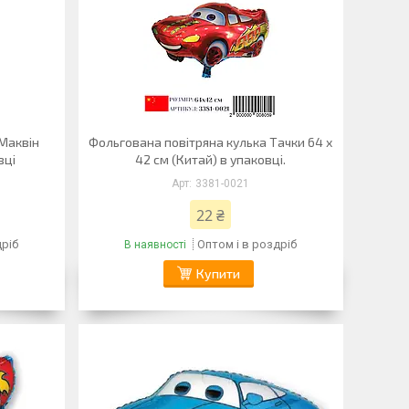
 Маквін
Фольгована повітряна кулька Тачки 64 х
вці
42 см (Китай) в упаковці.
3381-0021
22 ₴
дріб
Оптом і в роздріб
В наявності
Купити