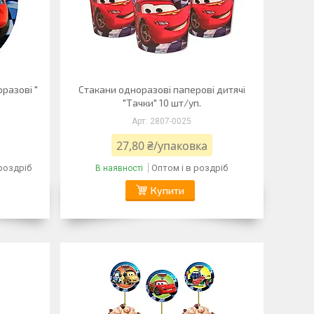
оразові "
Стакани одноразові паперові дитячі
"Тачки" 10 шт/уп.
2807-0025
27,80 ₴/упаковка
 роздріб
Оптом і в роздріб
В наявності
Купити