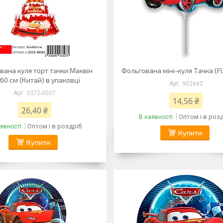
вана куля торт тачки Маквін
Фольгована міні-куля Тачка (F
60 см (Китай) в упаковці
902662
3372-0007
14,56 ₴
26,40 ₴
Оптом і в роз
В наявності
Оптом і в роздріб
явності
Купити
Купити