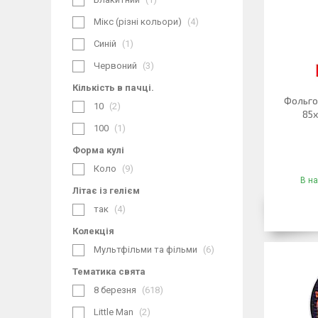
Мікс (різні кольори)
4
Синій
1
Червоний
3
Кількість в пачці.
Фольго
10
2
85х
100
1
Форма кулі
Коло
9
В на
Літає із гелієм
так
4
Колекція
Мультфільми та фільми
6
Тематика свята
8 березня
618
Little Man
2