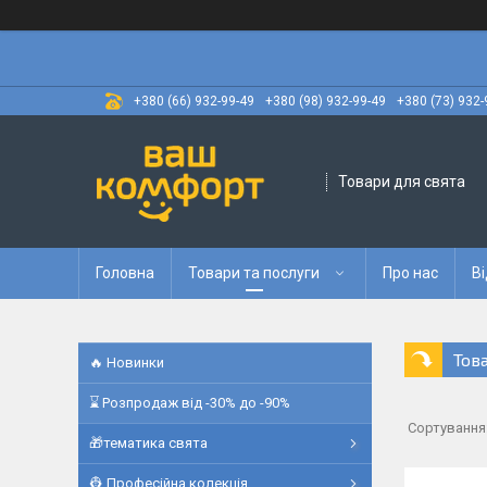
+380 (66) 932-99-49
+380 (98) 932-99-49
+380 (73) 932-
Товари для свята
Головна
Товари та послуги
Про нас
Ві
Тов
🔥 Новинки
⌛ Розпродаж від -30% до -90%
🎁тематика свята
👷 Професійна колекція