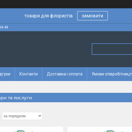
товари для флористів
замовити
99-49
дгуки
Контакти
Доставка і оплата
Умови співробітницт
ари та послуги