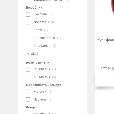
Виробник
Flexmetal
2
Noname
15
Show
1
Велике свято
1
Куля фоль
Едельвейс
1
Ще 2
розмір кульки
Готово д
12" (30 см)
3
18" (45 см)
6
Особливість кольору
Металік
6
Пастель
3
Колір
Блакитний
1