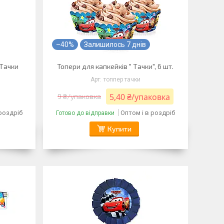
–40%
Залишилось 7 днів
 Тачки
Топери для капкейків " Тачки", 6 шт.
топпер тачки
5,40 ₴/упаковка
9 ₴/упаковка
 роздріб
Оптом і в роздріб
Готово до відправки
Купити