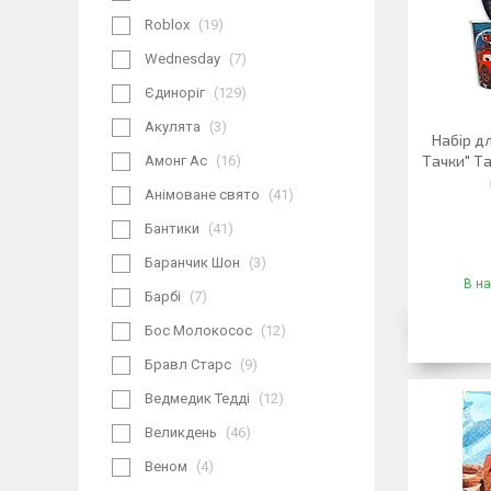
Roblox
19
Wednesday
7
Єдиноріг
129
Акулята
3
Набір д
Тачки" Та
Амонг Ас
16
Анімоване свято
41
Бантики
41
Баранчик Шон
3
В на
Барбі
7
Бос Молокосос
12
Бравл Старс
9
Ведмедик Тедді
12
Великдень
46
Веном
4