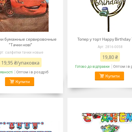
ки бумажные сервировочные
Топер у торт Happy Birthday
"Тачки нові"
2816-0058
салфетки тачки новые
19,80 ₴
19,95 ₴/упаковка
Оптом і в
Готово до відправки
Оптом і в роздріб
явності
Купити
Купити