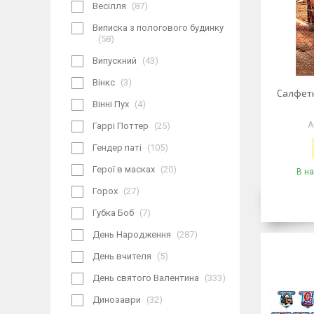
Весілля
87
Виписка з пологового будинку
58
Випускний
43
Вінкс
3
Салфет
Вінні Пух
4
Гаррі Поттер
25
Гендер паті
105
Герої в масках
20
В на
Горох
27
Губка Боб
7
День Народження
287
День вчителя
5
День святого Валентина
333
Динозаври
32