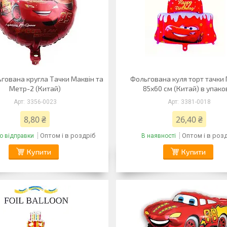
гована кругла Тачки Маквін та
Фольгована куля торт тачки
Метр-2 (Китай)
85х60 см (Китай) в упако
3356-0023
3381-0018
8,80 ₴
26,40 ₴
Оптом і в роздріб
Оптом і в роз
о відправки
В наявності
Купити
Купити