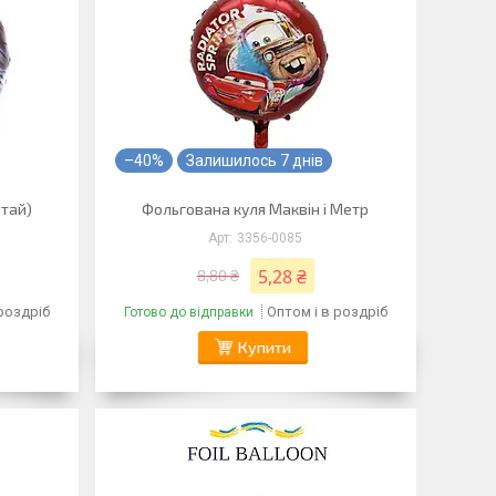
–40%
Залишилось 7 днів
итай)
Фольгована куля Маквін і Метр
3356-0085
5,28 ₴
8,80 ₴
 роздріб
Оптом і в роздріб
Готово до відправки
Купити