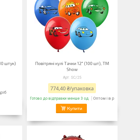
10 штук)
Повітряні кулі Тачки 12" (100 шт), TM
Show
SC/25
774,40 ₴/упаковка
дріб
Оптом і в роздріб
Готово до відправки менше 3 од.
Купити