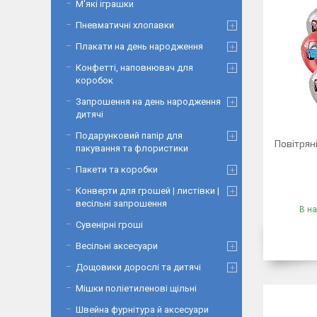
М'які іграшки
Пневматичні хлопавки
Плакати на день народження
Конфетті, наповнювач для
коробок
Запрошення на день народження
дитячі
Подарунковий папір для
Повітряні
пакування та флористики
Пакети та коробки
Конверти для грошей | листівки |
весільні запрошення
В на
Сувенірні гроші
Весільні аксесуари
Дощовики дорослі та дитячі
Мішки поліетиленові щільні
Швейна фурнітура й аксесуари