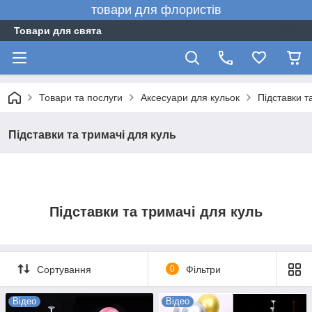
товари для флористів
Товари для свята
Товари та послуги
Аксесуари для кульок
Підставки т
Підставки та тримачі для куль
Підставки та тримачі для куль
Сортування
0
Фільтри
Відео
Відео