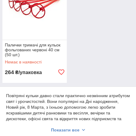
Палички тримачі для кульок
фольгованих червоні 40 см
(50 шт.)
Немає в наявності
264
₴/упаковка
Повітряні кульки давно стали практично незмінним атрибутом
свят і урочистостей. Вони популярні на Дні народження,
Новий рік, 8 Марта, з їхньою допомогою легко зробити
яскравішими дитячі ранковики та весілля, вечірки та
дискотеки, офісні свята та відкриття нових підприємств та
організацій. Убудовачі й оформлювачі таких заходів охоче
Показати все
використовують цей незатейний елемент дизайну,
прикрашаючи ним усі поспіль — горизонтальні та вертикальні