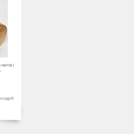
квітів і
а
 роздріб