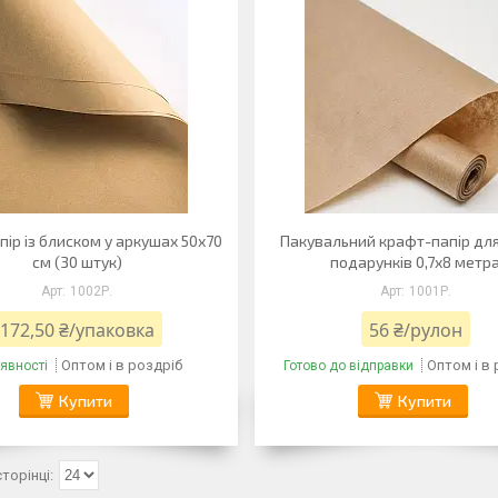
пір із блиском у аркушах 50х70
Пакувальний крафт-папір для 
см (30 штук)
подарунків 0,7х8 метр
1002Р.
1001Р.
172,50 ₴/упаковка
56 ₴/рулон
Оптом і в роздріб
Оптом і в
явності
Готово до відправки
Купити
Купити