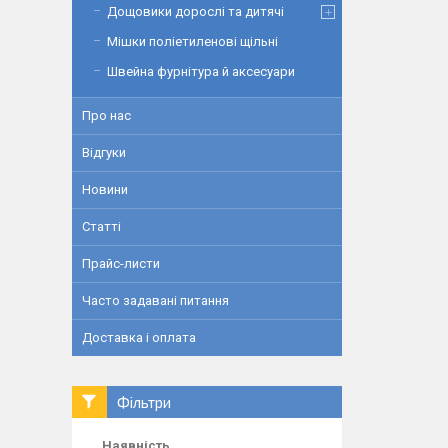
Дощовики дорослі та дитячі
Мішки поліетиленові щільні
Швейна фурнітура й аксесуари
Про нас
Відгуки
Новини
Статті
Прайс-листи
Часто задавані питання
Доставка і оплата
Фільтри
Наявність