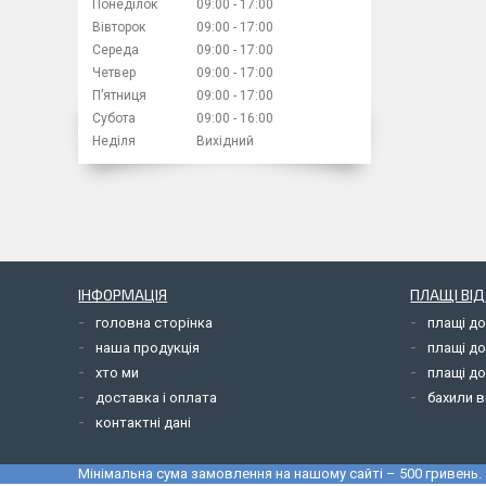
Понеділок
09:00
17:00
Вівторок
09:00
17:00
Середа
09:00
17:00
Четвер
09:00
17:00
Пʼятниця
09:00
17:00
Субота
09:00
16:00
Неділя
Вихідний
ІНФОРМАЦІЯ
ПЛАЩІ ВІ
головна сторінка
плащі д
наша продукція
плащі д
хто ми
плащі до
доставка і оплата
бахили в
контактні дані
Мінімальна сума замовлення на нашому сайті – 500 гривень.