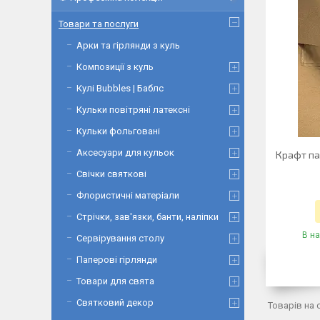
Товари та послуги
Арки та гірлянди з куль
Композиції з куль
Кулі Bubbles | Баблс
Кульки повітряні латексні
Кульки фольговані
Аксесуари для кульок
Крафт па
Свічки святкові
Флористичні матеріали
Стрічки, зав'язки, банти, наліпки
В на
Сервірування столу
Паперові гірлянди
Товари для свята
Святковий декор