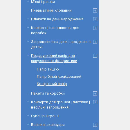
М'які іграшки
Пневматичні хлопавки
Плакати на день народження
Конфетті, наповнювач для
коробок
Запрошення на день народження
дитячі
Подарунковий папір для
пакування та флористики
Папір тиш'ю
Папір білий крейдований
Крафтовий папір
Пакети та коробки
Конверти для грошей | листівки |
весільні запрошення
Сувенірні гроші
Весільні аксесуари