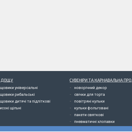
Д ДОЩУ
СУВЕНІРИ ТА КАРНАВАЛЬНА ПР
ощовики універсальні
новорічний декор
ощовики рибальські
свічки для торта
щовики дитячі та підліткові
повітряні кульки
исокі щільні
кульки фольговані
пакети святкові
пневматичні хлопавки