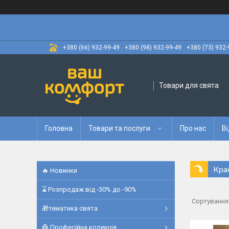
+380 (66) 932-99-49
+380 (98) 932-99-49
+380 (73) 932-
Товари для свята
Головна
Товари та послуги
Про нас
Ві
Кра
🔥 Новинки
⌛ Розпродаж від -30% до -90%
🎁тематика свята
👷 Професійна колекція