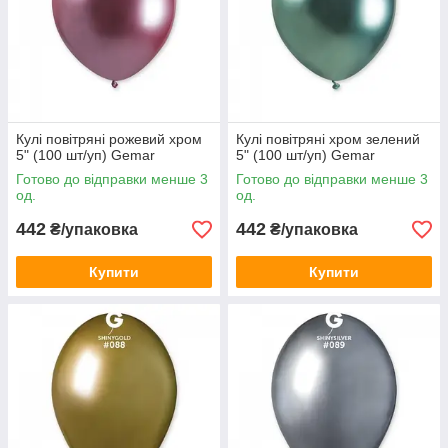
Кулі латексні хром упаковані по 50-100 шт. Є набори з
однаковими відтінками і квітами, а можна вибрати мікс кульок
хром. Головне, щоб мінімальне замовлення на нашому сайті
становив не менше 500 грн.
Кулі повітряні рожевий хром
Кулі повітряні хром зелений
5" (100 шт/уп) Gemar
5" (100 шт/уп) Gemar
Готово до відправки менше 3
Готово до відправки менше 3
од.
од.
442
442
₴/упаковка
₴/упаковка
Купити
Купити