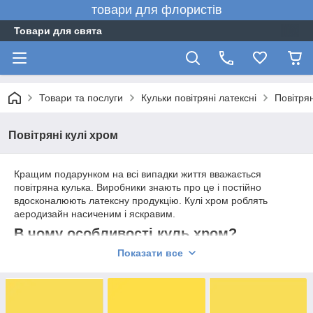
товари для флористів
Товари для свята
Товари та послуги
Кульки повітряні латексні
Повітрян
Повітряні кулі хром
Кращим подарунком на всі випадки життя вважається
повітряна кулька. Виробники знають про це і постійно
вдосконалюють латексну продукцію. Кулі хром роблять
аеродизайн насиченим і яскравим.
В чому особливості куль хром?
Показати все
Виготовлені з щільного якісного латексу кульки мають свої
переваги:
Оригінальний металевий блиск (хром), який має різні
відтінки за типом золота, срібла, граффита та ін.