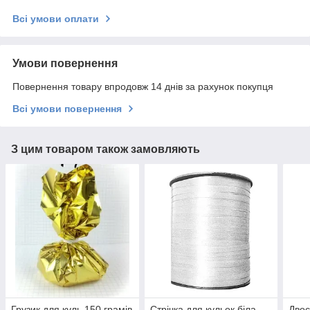
Всі умови оплати
Умови повернення
Повернення товару впродовж 14 днів за рахунок покупця
Всі умови повернення
З цим товаром також замовляють
Грузик для куль 150 грамів
Стрічка для кульок біла ,
Двос