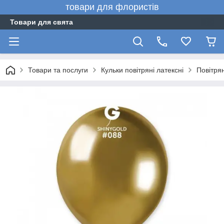
товари для флористів
Товари для свята
Товари та послуги
Кульки повітряні латексні
Повітрян