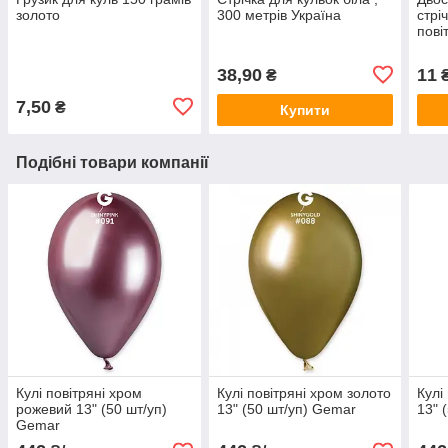
золото
300 метрів Україна
стрі
пові
38,90
11
₴
7,50
₴
Купити
Подібні товари компанії
Кулі повітряні хром
Кулі повітряні хром золото
Кулі
рожевий 13" (50 шт/уп)
13" (50 шт/уп) Gemar
13" 
Gemar