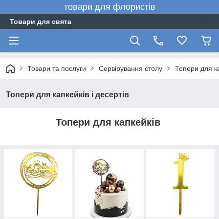
товари для флористів
Товари для свята
Товари та послуги
Сервірування столу
Топери для ка
Топери для капкейків і десертів
Топери для капкейків