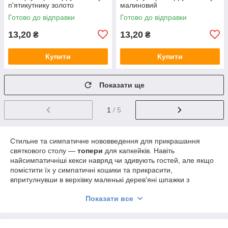
п'ятикутнику золото
малиновий
Готово до відправки
Готово до відправки
13,20
13,20
₴
₴
Купити
Купити
Показати ще
1
/ 5
Стильне та симпатичне нововведення для прикрашання
святкового столу —
топери
для капкейків. Навіть
найсимпатичніші кекси навряд чи здивують гостей, але якщо
помістити їх у симпатичні кошики та прикрасити,
впритулнувши в верхівку маленькі дерев'яні шпажки з
прикрасою зверху, це стане справжньою родзинкою! Такі
Показати все
доповнення на кексах не їстівні, але їхня сила — у створенні
святкової атмосфери. Поготів, що стоять вони недорого,
прості в застосуванні, зберігаються довго й без проблем, і
прекрасно підходять для тематичних вечірок і урочистостей,