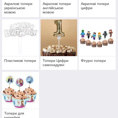
Акрилові топери
Акрилові топери
Акрилові топери
українською
англійською
цифри
мовою
мовою
Пластикові топери
Топери Цифри
Фігурні топери
самонадувні
Топери для
капкейків