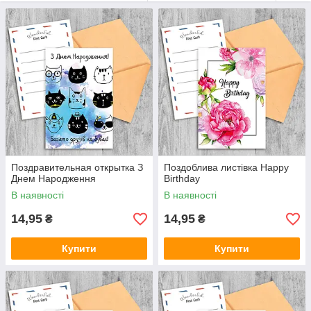
технікою їх нанесення на папір. Листи зроблені зі щільного
картону, складаються навпіл. На розвороті досить місця для
написання постраждань своїми словами та у віршів.
Дизайнери використовували на лицьовій стороні листівки
букетні композиції, метелики, золотисті візерунки. На
багатьох листівках є вітальні слова, написані англійською
мовою з використанням гарного шрифту із завиточками.
Але навіть без підпису листівка має вишуканий та ошатний
вигляд, завдяки техніці нанесення малюнка:
об'ємна аплікація сухоцвітами;
лазерне різання з прикрасою глітером;
Поздравительная открытка З
Поздоблива листівка Happy
Днем Народження
Birthday
аплікація зі стразами та глітером;
В наявності
В наявності
тиснення фольгою.
14,95
14,95
₴
₴
Всі дизайнерські малюнки виготовлені в пастельних тонах.
Яскрави додають блискучих стрази, глітеру, фольга. Малюнки
Купити
Купити
й аплікації тримаються на поверхні картону надійно, не
стираються й не пошкоджуються під час розвороту.
Спочатку на листівку фарбами наноситься рамка, фон і
напис, а потім розміщується основний малюнок або букет
квітів. Сухоцвіти зібрані та закріплені бантиком, а потім