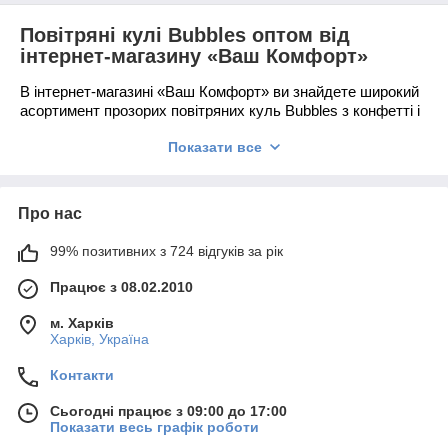
Повітряні кулі Bubbles оптом від
інтернет-магазину «Ваш Комфорт»
В інтернет-магазині «Ваш Комфорт» ви знайдете широкий
асортимент прозорих повітряних куль Bubbles з конфетті і
без, ідеальних для створення ефектних святкових
Показати все
композицій. Ми працюємо виключно з оптовими
замовленнями, пропонуючи вигідні умови для декораторів,
організаторів заходів і святкових агенцій.
Переваги куль Bubbles з конфетті
Про нас
Прозорість і витонченість
99% позитивних з 724 відгуків за рік
Кулі Bubbles мають кришталеву прозорість, що
Працює з 08.02.2010
додає композиціям легкості та елегантності.
м. Харків
Універсальність використання
Харків, Україна
Ідеальні для наповнення пір’ям, конфетті, міні-
кульками та іншими декоративними елементами.
Контакти
Сьогодні працює з 09:00 до 17:00
Довговічність
Показати весь графік роботи
Виготовлені з міцного матеріалу, що дозволяє довго