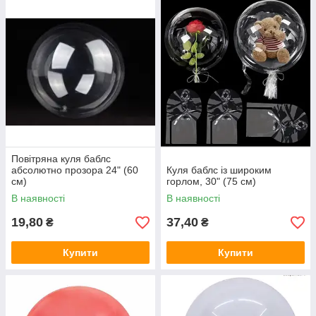
Повітряна куля баблс
абсолютно прозора 24" (60
Куля баблс із широким
см)
горлом, 30" (75 см)
В наявності
В наявності
19,80
37,40
₴
₴
Купити
Купити