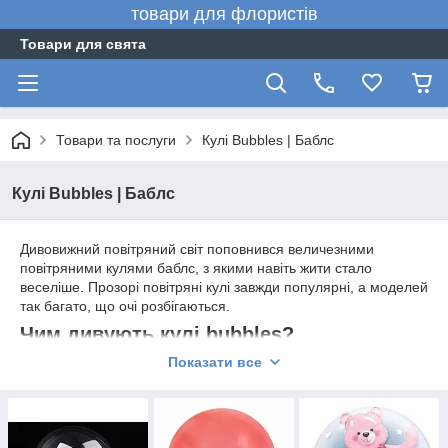
товари для флористів
Товари для свята
Товари та послуги
Кулі Bubbles | Баблс
Кулі Bubbles | Баблс
Дивовижний повітряний світ поповнився величезними
повітряними кулями баблс, з якими навіть жити стало
веселіше. Прозорі повітряні кулі
завжди популярні, а моделей
так багато, що очі розбігаються.
Чим дивують кулі bubbles?
Показати все
Кульки, зроблені з полімеру, завжди мають легкий вигляд і
наповнюють простір казковим настроєм. Кулі баблс мають
свої плюси:
Розміри надутого виробу в діаметрі досягають 45 см.