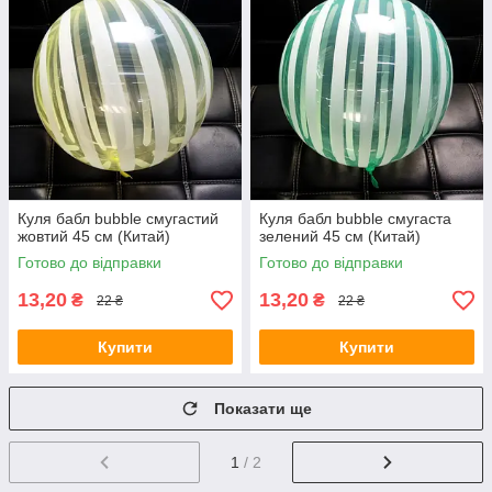
Куля бабл bubble смугастий
Куля бабл bubble смугаста
жовтий 45 см (Китай)
зелений 45 см (Китай)
Готово до відправки
Готово до відправки
13,20
13,20
₴
₴
22 ₴
22 ₴
Купити
Купити
Показати ще
1
/ 2