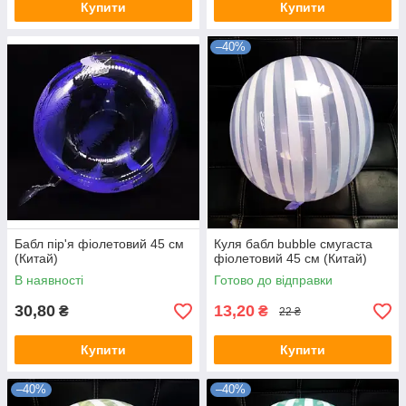
Купити
Купити
–40%
Бабл пір'я фіолетовий 45 см
Куля бабл bubble смугаста
(Китай)
фіолетовий 45 см (Китай)
В наявності
Готово до відправки
30,80
13,20
₴
₴
22 ₴
Купити
Купити
–40%
–40%