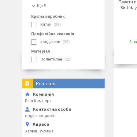
Пакети п
Ще 9
Birthday
Країна виробник
Китай
38
Професійна колекція
кондитери
35
В на
Матеріал
Поліетилен
26
Контакти
Ваш Комфорт
відділ продажів
Харків, Україна