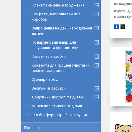
подарунко
Плакати на день народження
Купити ди
Конфетті, наповнювач для
можна куп
коробок
Запрошення на день народження
дитячі
Подарунковий папір для
пакування та флористики
Пакети та коробки
Конверти для грошей | листівки |
весільні запрошення
Сувенірні гроші
Весільні аксесуари
Дощовики дорослі та дитячі
Мішки поліетиленові щільні
Швейна фурнітура й аксесуари
Про нас