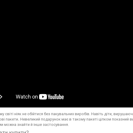
му світі ніяк не обійтися без пакувальних виробів. Навіть діти, вируша
ві пакети
.
Невеликий подарунок має в такому пакеті цілком показний в
и можна знайти й інше застосування.
кети купити?