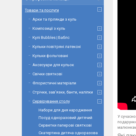
Товари та послуги
Арки та гірлянди з куль
Композиції з куль
Кулі Bubbles | Баблс
Кульки повітряні латексні
Кульки фольговані
Аксесуари для кульок
Свічки святкові
Флористичні матеріали
Стрічки, зав'язки, банти, наліпки
Сервірування столу
Набори для дня народження
У сучасно
Посуд одноразовий дитячий
подарунко
Серветки паперові святкові
малюнкам
Скатертина дитяча одноразова
Які па