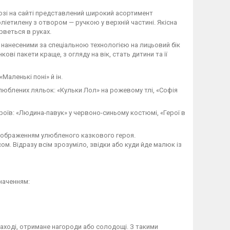
лозі на сайті представлений широкий асортимент
ліетилену з отвором — ручкою у верхній частині. Якісна
рветься в руках.
нанесеними за спеціальною технологією на лицьовий бік
ові пакети краще, з огляду на вік, стать дитини та її
аленькі поні» й ін.
юблених ляльок: «Кульки Лол» на рожевому тлі, «Софія
оїв: «Людина-павук» у червоно-синьому костюмі, «Герої в
 зображенням улюбленого казкового героя.
. Відразу всім зрозуміло, звідки або куди йде малюк із
наченням:
аході, отримане нагороди або солодощі. З такими