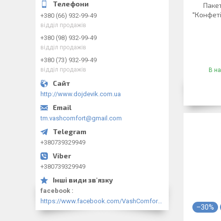
Паке
"Конфеті
+380 (66) 932-99-49
відділ продажів
+380 (98) 932-99-49
відділ продажів
+380 (73) 932-99-49
відділ продажів
В на
http://www.dojdevik.com.ua
tm.vashcomfort@gmail.com
+380739329949
+380739329949
facebook
https://www.facebook.com/VashComfort.ua/
–30%