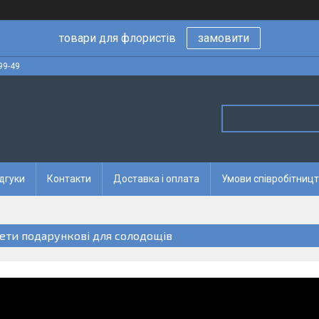
товари для флористів
замовити
99-49
дгуки
Контакти
Доставка і оплата
Умови співробітницт
ети подарункові для солодощів