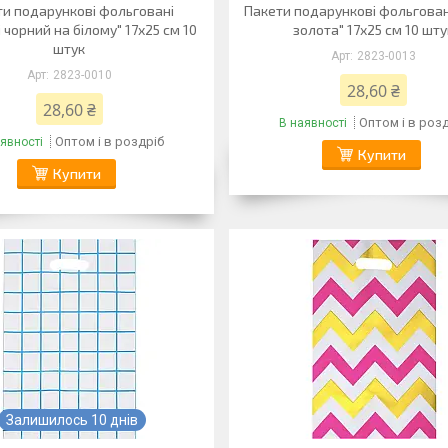
ти подарункові фольговані
Пакети подарункові фольговані
 чорний на білому" 17х25 см 10
золота" 17х25 см 10 шту
штук
2823-0013
2823-0010
28,60 ₴
28,60 ₴
Оптом і в роз
В наявності
Оптом і в роздріб
явності
Купити
Купити
Залишилось 10 днів