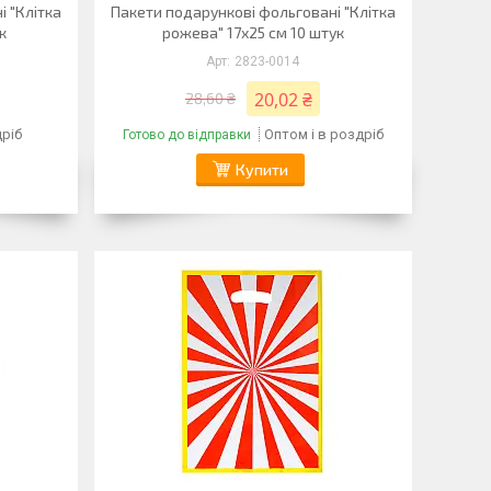
 "Клітка
Пакети подарункові фольговані "Клітка
к
рожева" 17х25 см 10 штук
2823-0014
20,02 ₴
28,60 ₴
дріб
Оптом і в роздріб
Готово до відправки
Купити