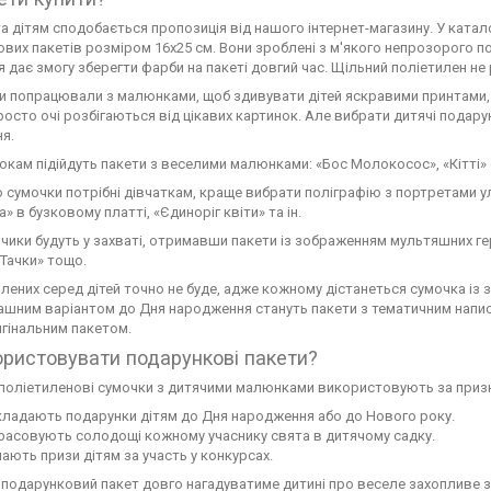
а дітям сподобається пропозиція від нашого інтернет-магазину. У ката
вих пакетів розміром 16х25 см. Вони зроблені з м'якого непрозорого по
я дає змогу зберегти фарби на пакеті довгий час. Щільний поліетилен не 
 попрацювали з малюнками, щоб здивувати дітей яскравими принтами, 
росто очі розбігаються від цікавих картинок. Але вибрати дитячі подарунк
я.
м підійдуть пакети з веселими малюнками: «Бос Молокосос», «Кітті» «М
умочки потрібні дівчаткам, краще вибрати поліграфію з портретами ул
» в бузковому платті, «Єдиноріг квіти» та ін.
ки будуть у захваті, отримавши пакети із зображенням мультяшних гер
«Тачки» тощо.
ених серед дітей точно не буде, адже кожному дістанеться сумочка із
шним варіантом до Дня народження стануть пакети з тематичним написом
гінальним пакетом.
ористовувати подарункові пакети?
 поліетиленові сумочки з дитячими малюнками використовують за приз
кладають подарунки дітям до Дня народження або до Нового року.
фасовують солодощі кожному учаснику свята в дитячому садку.
ають призи дітям за участь у конкурсах.
подарунковий пакет довго нагадуватиме дитині про веселе захопливе з