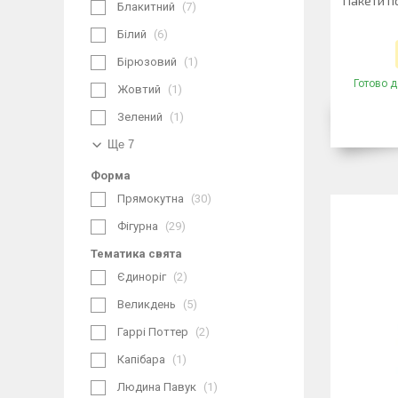
Пакети по
Блакитний
7
Білий
6
Бірюзовий
1
Готово д
Жовтий
1
Зелений
1
Ще 7
Форма
Прямокутна
30
Фігурна
29
Тематика свята
Єдиноріг
2
Великдень
5
Гаррі Поттер
2
Капібара
1
Людина Павук
1