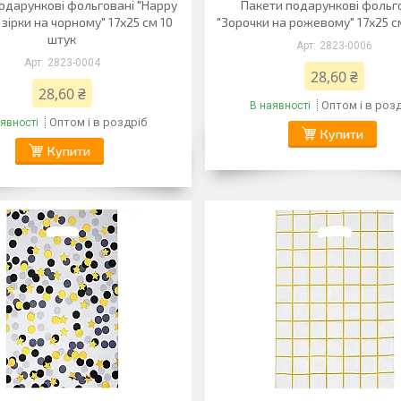
одарункові фольговані "Happy
Пакети подарункові фольг
 зірки на чорному" 17х25 см 10
"Зорочки на рожевому" 17х25 с
штук
2823-0006
2823-0004
28,60 ₴
28,60 ₴
Оптом і в роз
В наявності
Оптом і в роздріб
явності
Купити
Купити