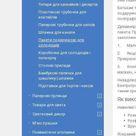
Топери для капкейків і десертів
Батькам т
Пластикові трубочки для
подарунко
коктейлів
поліграфі
Паперові трубочки для напоїв
Дизайнери
пакета. П
Шпажки для канапе
захопленн
Пакети подарункові для
солодощів
1. Малюка
Коробочки для солодощів і
2. Якщо с
попкорну
Прекрасна
Столові прилади
3. Хлопчи
масках», 
Бамбукові палички для
шашлику | шпажки
Незадовол
Безпрогра
Підставки для тортів і кексів
таким ори
Паперові гірлянди
Як вик
Товари для свята
Невеликі
Святковий декор
Роз
Роз
М'які іграшки
Вруч
Пневматичні хлопавки
Яскравий 