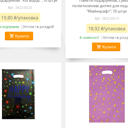
дарункові "Хоґвордс", 10 штук
Пакети подарункові, сум
поліетиленові дитячі для под
2822-0025
"Майнкрафт", 10 штук
19,80 ₴/упаковка
2822-0013
Оптом і в роздріб
о відправки
18,92 ₴/упаковка
Купити
Оптом і в роз
В наявності
Купити