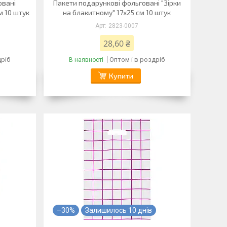
овані
Пакети подарункові фольговані "Зірки
м 10 штук
на блакитному" 17х25 см 10 штук
2823-0007
28,60 ₴
дріб
Оптом і в роздріб
В наявності
Купити
–30%
Залишилось 10 днів