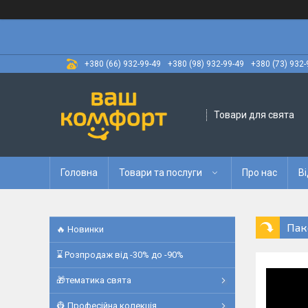
+380 (66) 932-99-49
+380 (98) 932-99-49
+380 (73) 932-
Товари для свята
Головна
Товари та послуги
Про нас
Ві
Пак
🔥 Новинки
⌛ Розпродаж від -30% до -90%
🎁тематика свята
👷 Професійна колекція