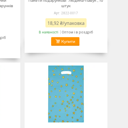
очки
Пакети подарункові "Людина-павук", 10
арунків
штук
2822-0017
18,92 ₴/упаковка
Оптом і в роздріб
В наявності
дріб
Купити