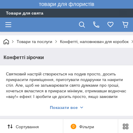
товари для флористів
Товари для свята
Товари та послуги
Конфетті, наповнювач для коробок
Конфетті зірочки
Святковий настрій створюється на подив просто, досить
прикрасити приміщення, приготувати подарунки та накрити
стіл. Але, щоб не затьмарювати свято думками про гроші,
хочеться вкластися в прикраси мінімум, отримавши водночас
«вау!» ефект. І зробити це досить просто, якщо замовити
продукцію в нашому інтернет-магазині. Ми пропонуємо
Показати все
придбати абсолютно всі необхідні атрибути для грамотного
оформлення урочистих подій і календарних свят, завдяки
чому вони стануть яскравішими та запам'ятаються надовго.
До переліку всіляких дрібниць, які покликані створити
Сортування
0
Фільтри
потрібний настрій, входять святкові конфеті.