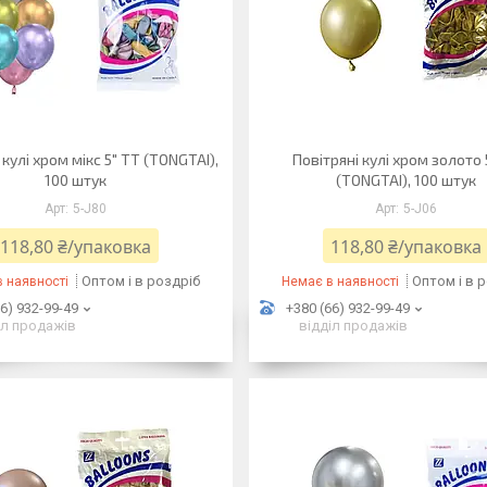
 кулі хром мікс 5" TT (TONGTAI),
Повітряні кулі хром золото 
100 штук
(TONGTAI), 100 штук
5-J80
5-J06
118,80 ₴/упаковка
118,80 ₴/упаковка
Оптом і в роздріб
Оптом і в 
 наявності
Немає в наявності
6) 932-99-49
+380 (66) 932-99-49
іл продажів
відділ продажів