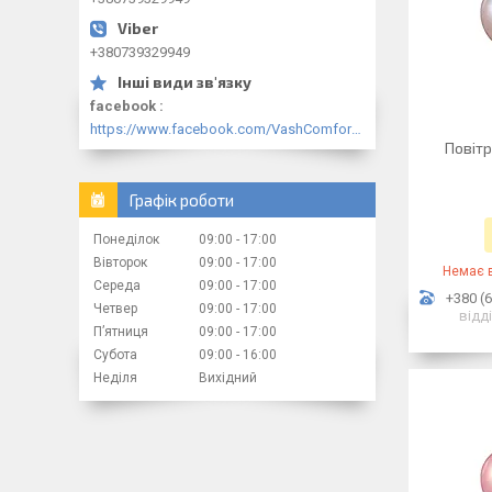
+380739329949
facebook
https://www.facebook.com/VashComfort.ua/
Повітр
Графік роботи
Понеділок
09:00
17:00
Вівторок
09:00
17:00
Немає в
Середа
09:00
17:00
+380 (6
Четвер
09:00
17:00
відд
Пʼятниця
09:00
17:00
Субота
09:00
16:00
Неділя
Вихідний