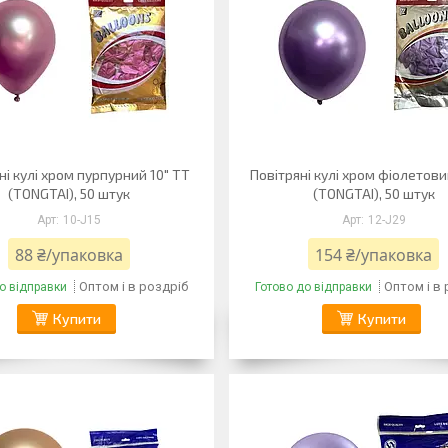
ні кулі хром пурпурний 10" TT
Повітряні кулі хром фіолетови
(TONGTAI), 50 штук
(TONGTAI), 50 штук
10-J15
12-J29
88 ₴/упаковка
154 ₴/упаковка
Оптом і в роздріб
Оптом і в
о відправки
Готово до відправки
Купити
Купити