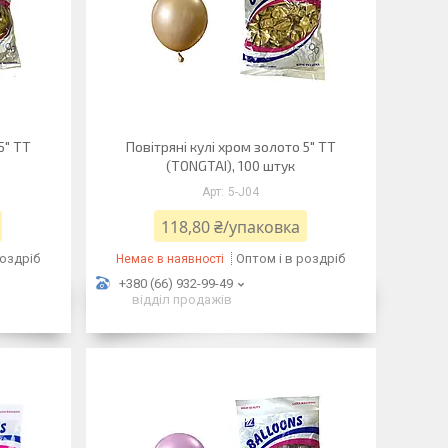
5" TT
Повітряні кулі хром золото 5" TT
(TONGTAI), 100 штук
5-J04
118,80 ₴/упаковка
роздріб
Оптом і в роздріб
Немає в наявності
+380 (66) 932-99-49
відділ продажів