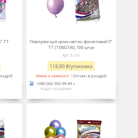
5" TT
Повітряні кулі хром світло-фіолетовий 5"
TT (TONGTAI), 100 штук
5-J10
118,80 ₴/упаковка
роздріб
Оптом і в роздріб
Немає в наявності
+380 (66) 932-99-49
відділ продажів