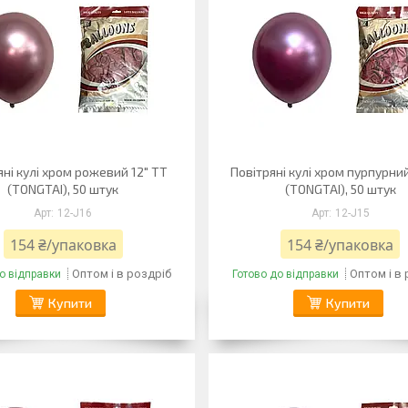
яні кулі хром рожевий 12" TT
Повітряні кулі хром пурпурний
(TONGTAI), 50 штук
(TONGTAI), 50 штук
12-J16
12-J15
154 ₴/упаковка
154 ₴/упаковка
Оптом і в роздріб
Оптом і в
о відправки
Готово до відправки
Купити
Купити