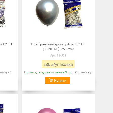
й 12" TT
Повітряні кулі хром срібло 18" TT
(TONGTAI), 25 штук
18-J01
286 ₴/упаковка
 роздріб
Оптом і в роздріб
Готово до відправки менше 3 од.
Купити