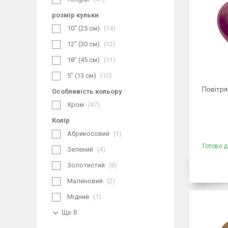
розмір кульки
10" (25 см)
14
12" (30 см)
12
18" (45 см)
11
5" (13 см)
10
Повітря
Особливість кольору
Хром
47
Колір
Абрикосовий
1
Готово д
Зелений
4
Золотистий
8
Малиновий
2
Мідний
1
Ще 8