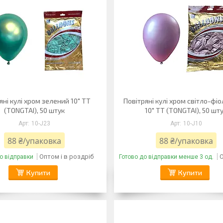
яні кулі хром зелений 10" TT
Повітряні кулі хром світло-фі
(TONGTAI), 50 штук
10" TT (TONGTAI), 50 шт
10-J23
10-J10
88 ₴/упаковка
88 ₴/упаковка
Оптом і в роздріб
О
о відправки
Готово до відправки менше 3 од.
Купити
Купити