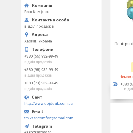
Ваш Комфорт
відділ продажів
Харків, Україна
Повітряні
+380 (66) 932-99-49
відділ продажів
+380 (98) 932-99-49
відділ продажів
Немає в
+380 (73) 932-99-49
+380 (6
відділ продажів
відд
http://www.dojdevik.com.ua
tm.vashcomfort@gmail.com
+380739329949