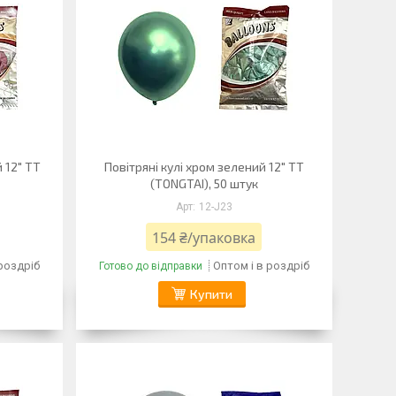
 12" TT
Повітряні кулі хром зелений 12" TT
(TONGTAI), 50 штук
12-J23
154 ₴/упаковка
 роздріб
Оптом і в роздріб
Готово до відправки
Купити