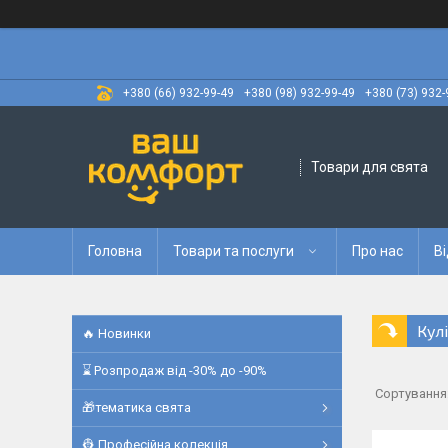
+380 (66) 932-99-49
+380 (98) 932-99-49
+380 (73) 932-
Товари для свята
Головна
Товари та послуги
Про нас
Ві
Кул
🔥 Новинки
⌛ Розпродаж від -30% до -90%
🎁тематика свята
👷 Професійна колекція