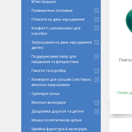
М'які іграшки
Пневматичні хлопавки
Плакати на день народження
Конфетті, наповнювач для
коробок
Запрошення на день народження
дитячі
Подарунковий папір для
Повітр
пакування та флористики
Пакети та коробки
Конверти для грошей | листівки |
весільні запрошення
Готово д
Сувенірні гроші
Весільні аксесуари
Дощовики дорослі та дитячі
Мішки поліетиленові щільні
Швейна фурнітура й аксесуари