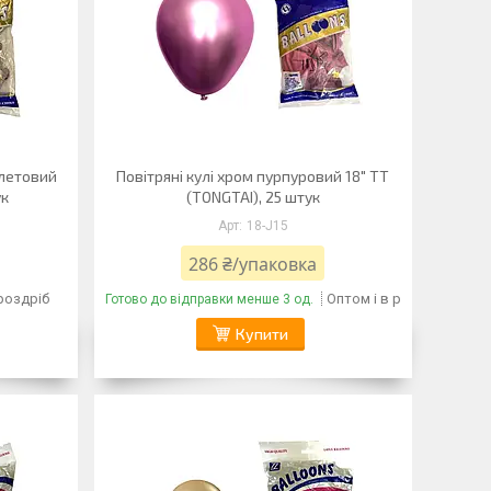
олетовий
Повітряні кулі хром пурпуровий 18" TT
ук
(TONGTAI), 25 штук
18-J15
286 ₴/упаковка
 роздріб
Оптом і в роздріб
Готово до відправки менше 3 од.
Купити