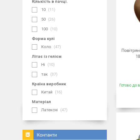
Кількість в пачці.
10
11
50
26
100
10
Форма кулі
Коло
47
Повітрян
18
Літає із гелієм
Ні
10
так
37
Країна виробник
Готово до 
Китай
16
Матеріал
Латексні
47
Контакти