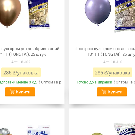
і кулі хром ретро абрикосовий
Повітряні кулі хром світло-фі
" TT (TONGTAI), 25 штук
18" TT (TONGTAI), 25 шт
18-J02
18-J10
286 ₴/упаковка
286 ₴/упаковка
Оптом і в роздріб
Оптом і в
відправки менше 3 од.
Готово до відправки
Купити
Купити