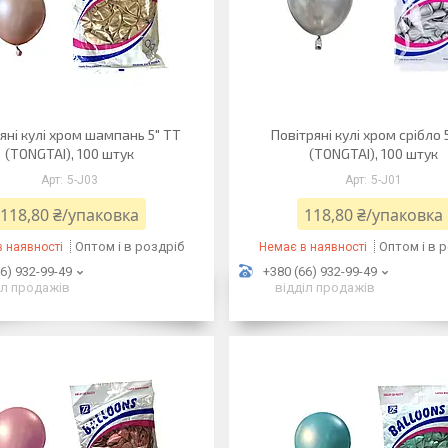
яні кулі хром шампань 5" TT
Повітряні кулі хром срібло 
(TONGTAI), 100 штук
(TONGTAI), 100 штук
5-J03
5-J01
118,80 ₴/упаковка
118,80 ₴/упаковка
Оптом і в роздріб
Оптом і в 
 наявності
Немає в наявності
6) 932-99-49
+380 (66) 932-99-49
іл продажів
відділ продажів