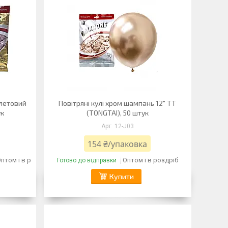
олетовий
Повітряні кулі хром шампань 12" TT
ук
(TONGTAI), 50 штук
12-J03
154 ₴/упаковка
птом і в роздріб
Оптом і в роздріб
Готово до відправки
Купити