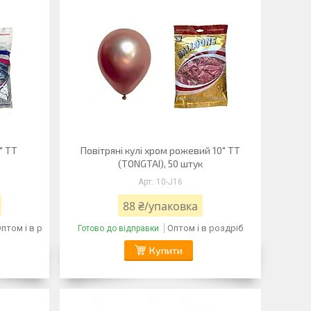
" TT
Повітряні кулі хром рожевий 10" TT
(TONGTAI), 50 штук
10-J16
88 ₴/упаковка
птом і в роздріб
Оптом і в роздріб
Готово до відправки
Купити