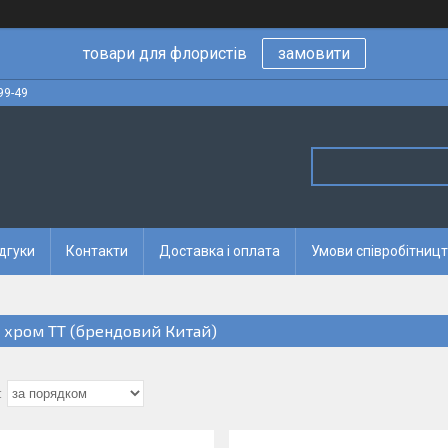
товари для флористів
замовити
99-49
дгуки
Контакти
Доставка і оплата
Умови співробітницт
і хром TT (брендовий Китай)