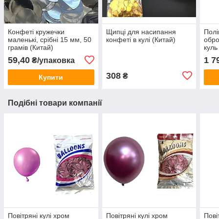
Конфеті кружечки
Щипці для насипання
Полі
маленькі, срібні 15 мм, 50
конфеті в кулі (Китай)
обро
грамів (Китай)
куль
59,40
1 7
₴/упаковка
308
₴
Купити
Подібні товари компанії
Повітряні кулі хром
Повітряні кулі хром
Пові