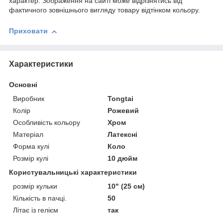
характер. Зображення на сайті може відрізнятись від
фактичного зовнішнього вигляду товару відтінком кольору.
Приховати
Характеристики
Основні
Виробник
Tongtai
Колір
Рожевий
Особливість кольору
Хром
Матеріал
Латексні
Форма кулі
Коло
Розмір кулі
10 дюйм
Користувальницькі характеристики
розмір кульки
10" (25 см)
Кількість в пачці.
50
Літає із гелієм
так