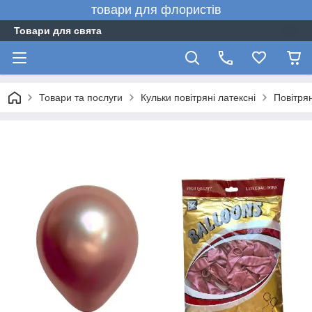
товари для флористів
Товари для свята
Товари та послуги
Кульки повітряні латексні
Повітрян