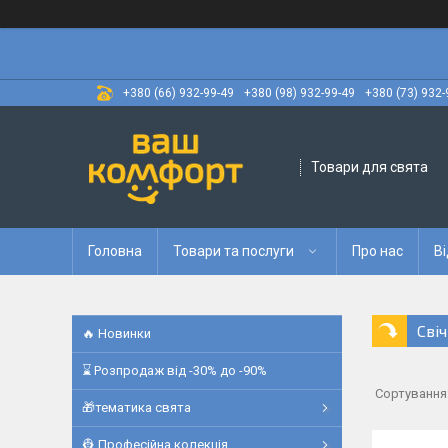
+380 (66) 932-99-49
+380 (98) 932-99-49
+380 (73) 932-
Товари для свята
Головна
Товари та послуги
Про нас
Ві
Сві
🔥 Новинки
⌛ Розпродаж від -30% до -90%
🎁тематика свята
👷 Професійна колекція