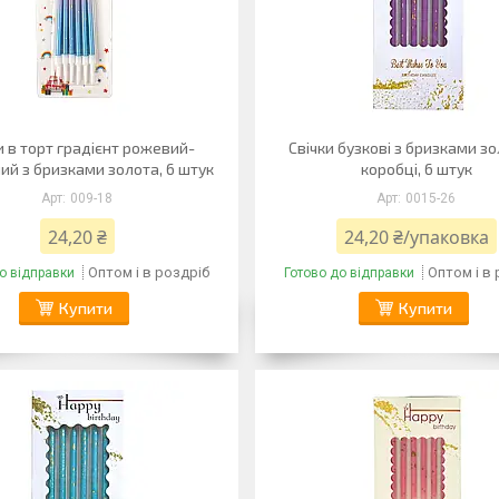
и в торт градієнт рожевий-
Свічки бузкові з бризками з
ий з бризками золота, 6 штук
коробці, 6 штук
009-18
0015-26
24,20 ₴
24,20 ₴/упаковка
Оптом і в роздріб
Оптом і в
о відправки
Готово до відправки
Купити
Купити