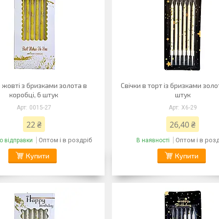
и жовті з бризками золота в
Свічки в торт із бризками золот
коробці, 6 штук
штук
0015-27
X6-29
22 ₴
26,40 ₴
Оптом і в роздріб
Оптом і в роз
о відправки
В наявності
Купити
Купити