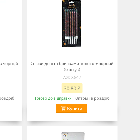
а чорні, 6
Свічки довгі з бризками золото + чорний
(6 штук)
X6-17
30,80 ₴
 роздріб
Оптом і в роздріб
Готово до відправки
Купити