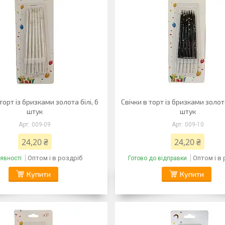
торт із бризками золота білі, 6
Свічки в торт із бризками золот
штук
штук
009-09
009-10
24,20 ₴
24,20 ₴
Оптом і в роздріб
Оптом і в
явності
Готово до відправки
Купити
Купити