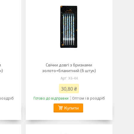
и
Свічки довгі з бризками
к)
золото+блакитний (6 штук)
X6-44
30,80 ₴
 роздріб
Оптом і в роздріб
Готово до відправки
Купити