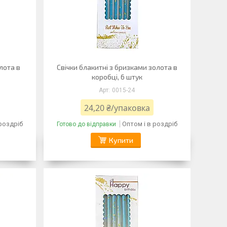
олота в
Свічки блакитні з бризками золота в
коробці, 6 штук
0015-24
24,20 ₴/упаковка
 роздріб
Оптом і в роздріб
Готово до відправки
Купити