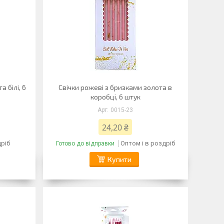
а білі, 6
Свічки рожеві з бризками золота в
коробці, 6 штук
0015-23
24,20 ₴
дріб
Оптом і в роздріб
Готово до відправки
Купити