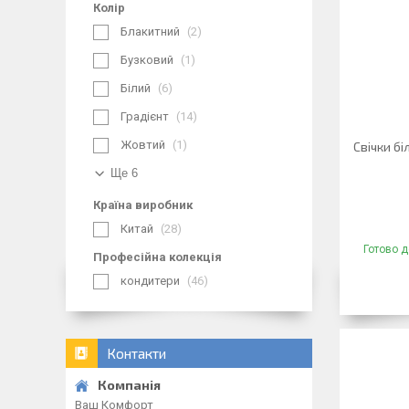
Колір
Блакитний
2
Бузковий
1
Білий
6
Градієнт
14
Жовтий
1
Свічки бі
Ще 6
Країна виробник
Китай
28
Готово д
Професійна колекція
кондитери
46
Контакти
Ваш Комфорт