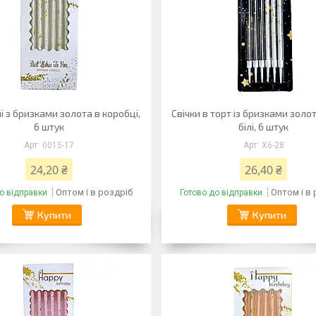
лі з бризками золота в коробці,
Свічки в торт із бризками золо
6 штук
білі, 6 штук
0015-17
X6-28
24,20 ₴
26,40 ₴
Оптом і в роздріб
Оптом і в
о відправки
Готово до відправки
Купити
Купити