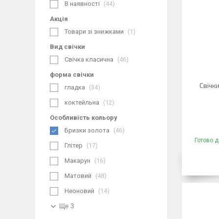
В наявності
44
Акція
Товари зі знижками
1
Вид свічки
Свічка класична
46
форма свічки
Свічк
гладка
34
коктейльна
12
Особливість кольору
Бризки золота
46
Готово д
Глітер
17
Макарун
16
Матовий
48
Неоновий
14
Ще 3