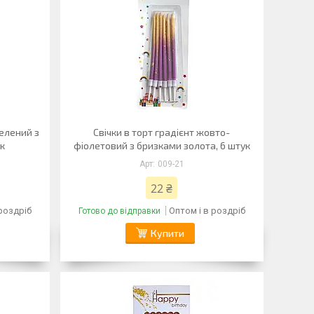
зелений з
Свічки в торт градієнт жовто-
к
фіолетовий з бризками золота, 6 штук
009-21
22 ₴
 роздріб
Оптом і в роздріб
Готово до відправки
Купити