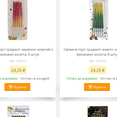
торт градієнт червоно-жовтий з
Свічки в торт градієнт жовто-
ризками золота, 6 штук
бризками золота, 6 шту
009-13
009-20
24,20 ₴
24,20 ₴
Оптом і в роздріб
Оптом і в
о відправки
Готово до відправки
Купити
Купити