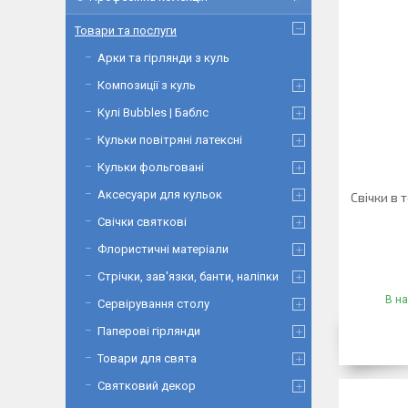
Товари та послуги
Арки та гірлянди з куль
Композиції з куль
Кулі Bubbles | Баблс
Кульки повітряні латексні
Кульки фольговані
Аксесуари для кульок
Свічки в 
Свічки святкові
Флористичні матеріали
Стрічки, зав'язки, банти, наліпки
В на
Сервірування столу
Паперові гірлянди
Товари для свята
Святковий декор