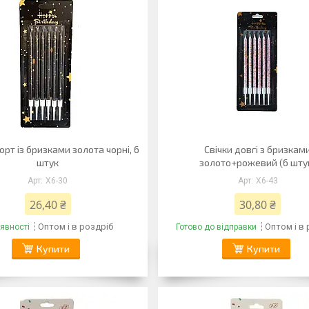
торт із бризками золота чорні, 6
Свічки довгі з бризкам
штук
золото+рожевий (6 шту
X6-30
X6-43
26,40 ₴
30,80 ₴
Оптом і в роздріб
Оптом і в
явності
Готово до відправки
Купити
Купити