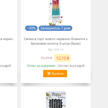
–50%
Залишилось 7 днів
та чорно-
Свічки в торт жовто-червоно-блакитні з
бризками золота, 6 штук (брак)
009-19
12,10 ₴
24,20 ₴
 роздріб
Оптом і в роздріб
Готово до відправки
Купити