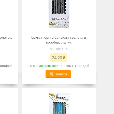
золота в
Свічки чорні з бризками золота в
коробці, 6 штук
0015-18
24,20 ₴
 роздріб
Оптом і в роздріб
Готово до відправки
Купити