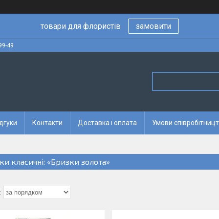
товари для флористів
замовити
99-49
дгуки
Контакти
Доставка і оплата
Умови співробітницт
чки класичні: «Бризки золота»