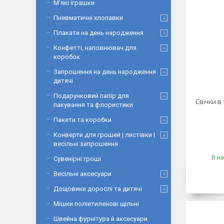
М'які іграшки
Пневматичні хлопавки
Плакати на день народження
Конфетті, наповнювач для
коробок
Запрошення на день народження
дитячі
Подарунковий папір для
Свічки в 
пакування та флористики
Пакети та коробки
Конверти для грошей | листівки |
весільні запрошення
В на
Сувенірні гроші
Весільні аксесуари
Дощовики дорослі та дитячі
Мішки поліетиленові щільні
Швейна фурнітура й аксесуари