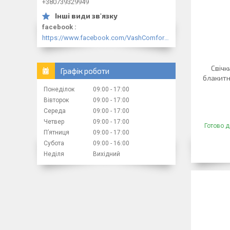
+380739329949
facebook
https://www.facebook.com/VashComfort.ua/
Свічк
Графік роботи
блакитн
Понеділок
09:00
17:00
Вівторок
09:00
17:00
Середа
09:00
17:00
Четвер
09:00
17:00
Готово д
Пʼятниця
09:00
17:00
Субота
09:00
16:00
Неділя
Вихідний