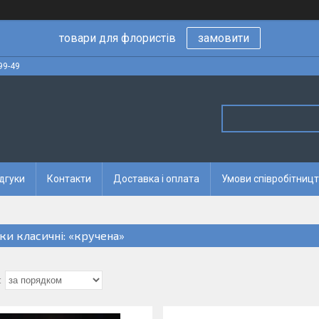
товари для флористів
замовити
99-49
дгуки
Контакти
Доставка і оплата
Умови співробітницт
чки класичні: «кручена»