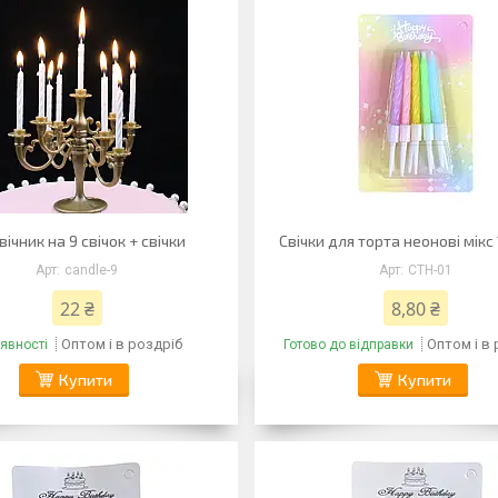
вічник на 9 свічок + свічки
Свічки для торта неонові мікс
candle-9
CTH-01
22 ₴
8,80 ₴
Оптом і в роздріб
Оптом і в
явності
Готово до відправки
Купити
Купити