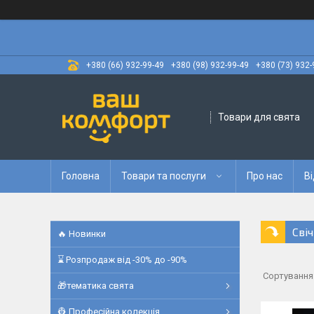
+380 (66) 932-99-49
+380 (98) 932-99-49
+380 (73) 932-
Товари для свята
Головна
Товари та послуги
Про нас
Ві
Сві
🔥 Новинки
⌛ Розпродаж від -30% до -90%
🎁тематика свята
👷 Професійна колекція