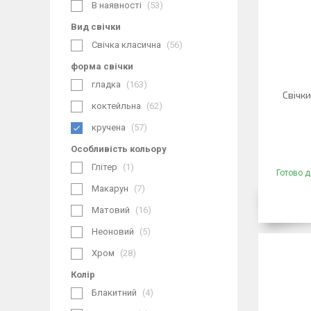
В наявності
53
Вид свічки
Свічка класична
56
форма свічки
гладка
163
Свічк
коктейльна
62
кручена
57
Особливість кольору
Глітер
1
Готово д
Макарун
7
Матовий
16
Неоновий
5
Хром
28
Колір
Блакитний
4