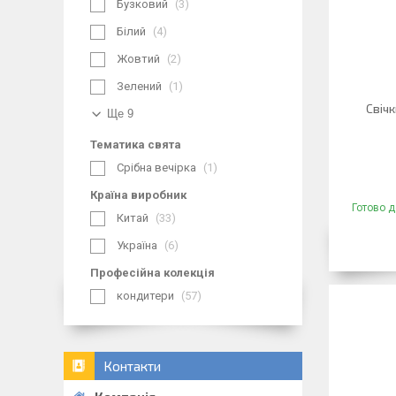
Бузковий
3
Білий
4
Жовтий
2
Зелений
1
Свічк
Ще 9
Тематика свята
Срібна вечірка
1
Країна виробник
Готово д
Китай
33
Україна
6
Професійна колекція
кондитери
57
Контакти