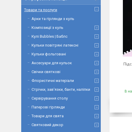
Товари та послуги
Арки та гірлянди з куль
Композиції з куль
Кулі Bubbles | Баблс
Кульки повітряні латексні
Кульки фольговані
Аксесуари для кульок
Підс
Свічки святкові
Флористичні матеріали
Стрічки, зав'язки, банти, наліпки
В на
Сервірування столу
Паперові гірлянди
Товари для свята
Святковий декор