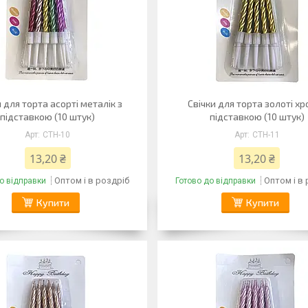
и для торта асорті металік з
Свічки для торта золоті хр
підставкою (10 штук)
підставкою (10 штук)
CTH-10
CTH-11
13,20 ₴
13,20 ₴
Оптом і в роздріб
Оптом і в
о відправки
Готово до відправки
Купити
Купити