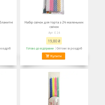
 блакитні
Набір свічок для торта з 24 маленьких
свічок
E 24
19,80 ₴
 роздріб
Оптом і в роздріб
Готово до відправки
Купити