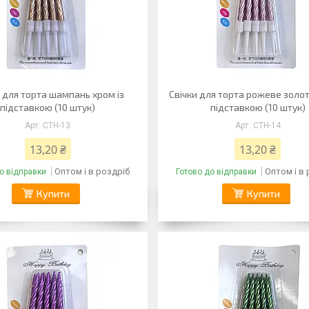
и для торта шампань хром із
Свічки для торта рожеве золот
підставкою (10 штук)
підставкою (10 штук)
CTH-13
CTH-14
13,20 ₴
13,20 ₴
Оптом і в роздріб
Оптом і в
о відправки
Готово до відправки
Купити
Купити