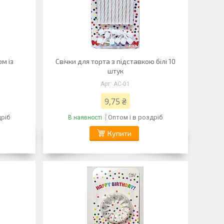
ом із
Свічки для торта з підставкою білі 10
штук
AC-01
9,75 ₴
дріб
Оптом і в роздріб
В наявності
Купити