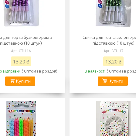
и для торта бузкові хром з
Свічки для торта зелені хр
підставкою (10 штук)
підставкою (10 штук)
CTH-16
CTH-17
13,20 ₴
13,20 ₴
Оптом і в роздріб
Оптом і в роз
о відправки
В наявності
Купити
Купити