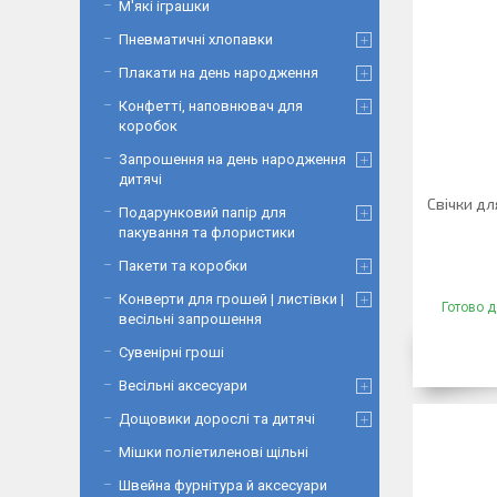
М'які іграшки
Пневматичні хлопавки
Плакати на день народження
Конфетті, наповнювач для
коробок
Запрошення на день народження
дитячі
Свічки дл
Подарунковий папір для
пакування та флористики
Пакети та коробки
Конверти для грошей | листівки |
Готово д
весільні запрошення
Сувенірні гроші
Весільні аксесуари
Дощовики дорослі та дитячі
Мішки поліетиленові щільні
Швейна фурнітура й аксесуари