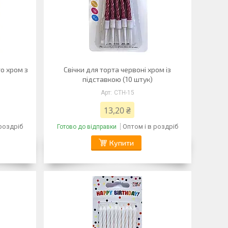
о хром з
Свічки для торта червоні хром із
підставкою (10 штук)
CTH-15
13,20 ₴
 роздріб
Оптом і в роздріб
Готово до відправки
Купити