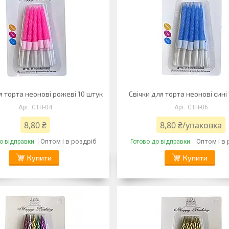
я торта неонові рожеві 10 штук
Свічки для торта неонові сині
CTH-04
CTH-06
8,80 ₴
8,80 ₴/упаковка
Оптом і в роздріб
Оптом і в
о відправки
Готово до відправки
Купити
Купити