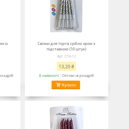
ом із
Свічки для торта срібло хром з
підставкою (10 штук)
CTH-12
13,20 ₴
 роздріб
Оптом і в роздріб
В наявності
Купити