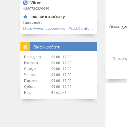
+380739329949
facebook
Свічки дл
https://www.facebook.com/VashComfort.ua/
Графік роботи
Понеділок
09:00
17:00
Готово д
Вівторок
09:00
17:00
Середа
09:00
17:00
Четвер
09:00
17:00
Пʼятниця
09:00
17:00
Субота
09:00
16:00
Неділя
Вихідний