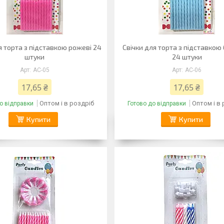
я торта з підставкою рожеві 24
Свічки для торта з підставкою
штуки
24 штуки
AC-05
AC-06
17,65 ₴
17,65 ₴
Оптом і в роздріб
Оптом і в
о відправки
Готово до відправки
Купити
Купити