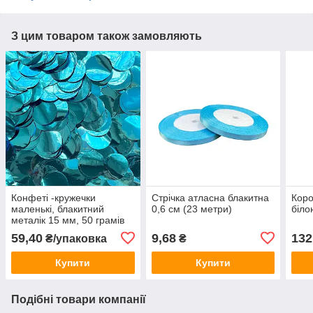
З цим товаром також замовляють
Конфеті -кружечки
Стрічка атласна блакитна
Коро
маленькі, блакитний
0,6 см (23 метри)
біло
металік 15 мм, 50 грамів
(Китай)
59,40
9,68
132
₴/упаковка
₴
Купити
Купити
Подібні товари компанії