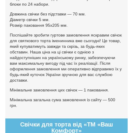
блоки по 24 набори.
Довжина свічки без підставки — 70 мм.
Діаметр свічки 5 мм.
Розмір паковання 95х205 мм.
Поспішайте зробити гуртове замовлення яскравим свічок
для святкового торта іменинника вже сьогодні! Це товар,
який купуватимуть завжди та скрізь, за будь-яких
обставин. Наша ціна на ці свічки є однією з
найдоступніших на українському ринку, забезпечуючи
вам максимальну вигоду під час їх реалізації. Після
оформлення замовлення ми оперативно відправимо їх у
будь-який куточок України зручною для вас службою
доставки.
Мінімальне замовлення цих свічок — 1 паковання.
Мінімальна загальна сума замовлення із сайту — 500
грн.
Свічки для торта від «ТМ «Ваш
Комфорт»