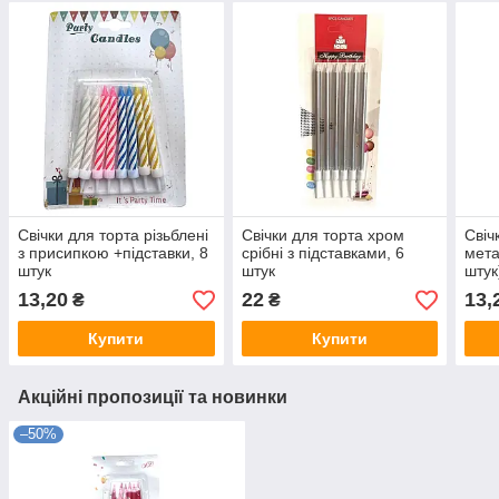
Свічки для торта різьблені
Свічки для торта хром
Свіч
з присипкою +підставки, 8
срібні з підставками, 6
мета
штук
штук
штук
13,20
22
13,
₴
₴
Купити
Купити
Акційні пропозиції та новинки
–50%