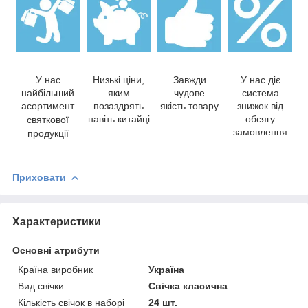
У нас
Низькі ціни,
Завжди
У нас діє
найбільший
яким
чудове
система
асортимент
позаздрять
якість товару
знижок від
навіть китайці
обсягу
святкової
замовлення
продукції
Приховати
Характеристики
Основні атрибути
Країна виробник
Україна
Вид свічки
Свічка класична
Кількість свічок в наборі
24 шт.