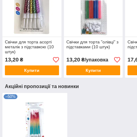
Свічки для торта асорті
Свічки для торта "олівці" з
Свіч
металік з підставкою (10
підставками (10 штук)
підс
штук)
13,20
13,20
17,
₴
₴/упаковка
Купити
Купити
Акційні пропозиції та новинки
–50%