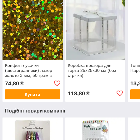
Конфеті лусочки
Коробка прозора для
Топп
(шестигранники) лазер
торта 25х25х30 см (без
Нар
золото 3 мм, 50 грамів
стрічки)
(Китай)
74,80
13,
₴
118,80
₴
Купити
Подібні товари компанії