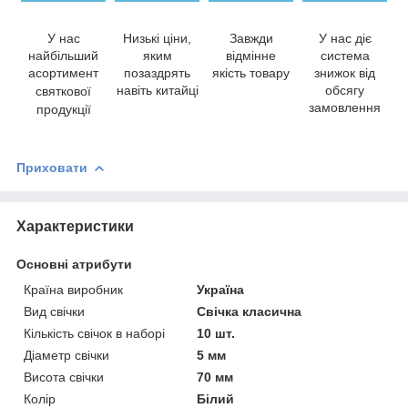
У нас
Низькі ціни,
Завжди
У нас діє
найбільший
яким
відмінне
система
асортимент
позаздрять
якість товару
знижок від
навіть китайці
обсягу
святкової
замовлення
продукції
Приховати
Характеристики
Основні атрибути
Країна виробник
Україна
Вид свічки
Свічка класична
Кількість свічок в наборі
10 шт.
Діаметр свічки
5 мм
Висота свічки
70 мм
Колір
Білий