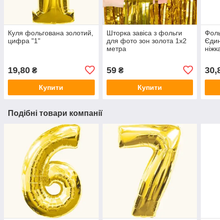
Куля фольгована золотий,
Шторка завіса з фольги
Фоль
цифра "1"
для фото зон золота 1х2
Єдин
метра
ніжк
в уп
19,80
59
30,
₴
₴
Купити
Купити
Подібні товари компанії