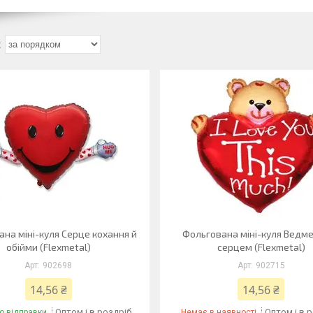
на міні-куля Серце кохання й
Фольгована міні-куля Ведме
обійми (Flexmetal)
серцем (Flexmetal)
902698
902715
14,56 ₴
14,56 ₴
Оптом і в роздріб
Оптом і в 
о відправки
Немає в наявності