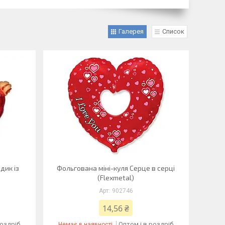
Галерея
Список
дик із
Фольгована міні-куля Серце в серці
(Flexmetal)
902746
14,56 ₴
роздріб
Оптом і в роздріб
Немає в наявності