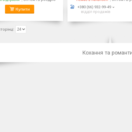
+380 (66) 932-99-49
Купити
відділ продажів
Кохання та романт