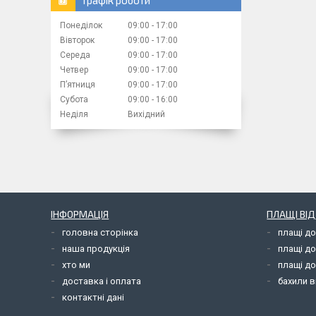
Понеділок
09:00
17:00
Вівторок
09:00
17:00
Середа
09:00
17:00
Четвер
09:00
17:00
Пʼятниця
09:00
17:00
Субота
09:00
16:00
Неділя
Вихідний
ІНФОРМАЦІЯ
ПЛАЩІ ВІ
головна сторінка
плащі д
наша продукція
плащі д
хто ми
плащі до
доставка і оплата
бахили в
контактні дані