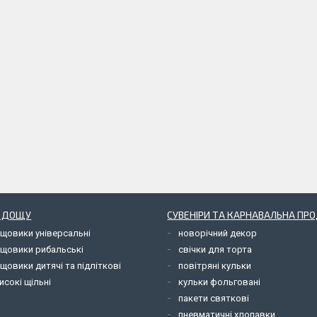
Д ДОЩУ
СУВЕНІРИ ТА КАРНАВАЛЬНА ПР
ощовики універсальні
новорічний декор
ощовики рибальські
свічки для торта
щовики дитячі та підліткові
повітряні кульки
исокі щільні
кульки фольговані
пакети святкові
пневматичні хлопавки