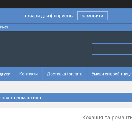
товари для флористів
замовити
99-49
дгуки
Контакти
Доставка і оплата
Умови співробітницт
ання та романтика
Кохання та романт