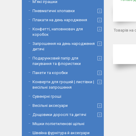
М'які іграшки
Пневматичні хлопавки
Плакати на день народження
Конфетті, наповнювач для
коробок
Запрошення на день народження
дитячі
Подарунковий папір для
пакування та флористики
Пакети та коробки
Конверти для грошей | листівки |
весільні запрошення
Сувенірні гроші
Весільні аксесуари
Дощовики дорослі та дитячі
Мішки поліетиленові щільні
Швейна фурнітура й аксесуари