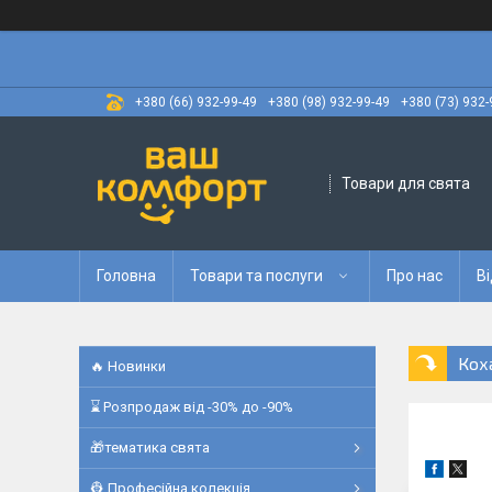
+380 (66) 932-99-49
+380 (98) 932-99-49
+380 (73) 932-
Товари для свята
Головна
Товари та послуги
Про нас
Ві
Кох
🔥 Новинки
⌛ Розпродаж від -30% до -90%
🎁тематика свята
👷 Професійна колекція