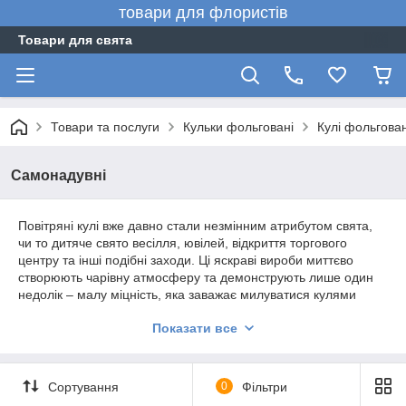
товари для флористів
Товари для свята
Товари та послуги
Кульки фольговані
Кулі фольгова
Cамонадувні
Повітряні кулі вже давно стали незмінним атрибутом свята,
чи то дитяче свято весілля, ювілей, відкриття торгового
центру та інші подібні заходи. Ці яскраві вироби миттєво
створюють чарівну атмосферу та демонструють лише один
недолік – малу міцність, яка заважає милуватися кулями
протягом тривалого періоду. Втім, фольговані кулі вирішують
Показати все
цю проблему, оскільки їхня оболонка, виготовлена ​​з тонкого
металізованого шару і укріплена нейлоном, не тільки чинить
опір поверхневим ушкодженням, а й перешкоджає швидкому
витоку повітря.
Сортування
0
Фільтри