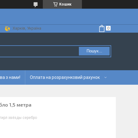
Кошик
Харків, Україна
Пошук...
ва з нами!
Оплата на розрахунковий рахунок
бло 1,5 метра
гирл звёзды серебро