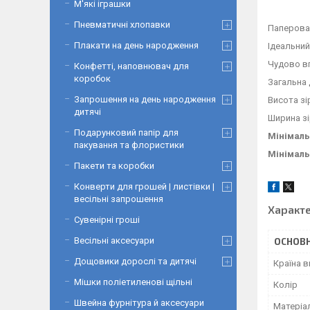
М'які іграшки
Пневматичні хлопавки
Паперова 
Плакати на день народження
Ідеальний
Чудово вп
Конфетті, наповнювач для
коробок
Загальна 
Запрошення на день народження
Висота зі
дитячі
Ширина зі
Подарунковий папір для
Мінімаль
пакування та флористики
Мінімаль
Пакети та коробки
Конверти для грошей | листівки |
весільні запрошення
Характ
Сувенірні гроші
Весільні аксесуари
ОСНОВН
Дощовики дорослі та дитячі
Країна 
Мішки поліетиленові щільні
Колір
Швейна фурнітура й аксесуари
Матеріа