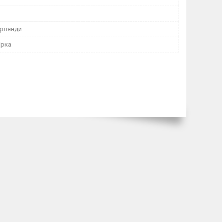
ірлянди
ірка