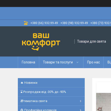
+380 (66) 932-99-49
+380 (98) 932-99-49
+380 (73) 932-
Товари для свята
Головна
Товари та послуги
Про нас
Ві
🔥 Новинки
⌛ Розпродаж від -30% до -90%
🎁тематика свята
👷 Професійна колекція