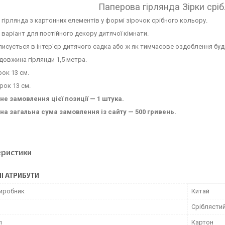
Паперова гірлянда Зірки сріб
гірлянда з картонних елементів у формі зірочок срібного кольору.
 варіант для постійного декору дитячої кімнати.
исується в інтер'єр дитячого садка або ж як тимчасове оздоблення будь
довжина гірлянди 1,5 метра.
рок 13 см.
рок 13 см.
не замовлення цієї позиції — 1 штука.
на загальна сума замовлення із сайту — 500 гривень.
еристики
І АТРИБУТИ
виробник
Китай
Сріблясти
л
Картон