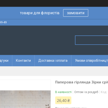
товари для флористів
замовити
99-49
дгуки
Контакти
Доставка і оплата
Умови співробітницт
Паперова гірлянда Зірки срі
В наявності
Оптом і в роздріб
Код:
26,40 ₴