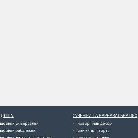
Д ДОЩУ
СУВЕНІРИ ТА КАРНАВАЛЬНА ПР
ощовики універсальні
новорічний декор
ощовики рибальські
свічки для торта
щовики дитячі та підліткові
повітряні кульки