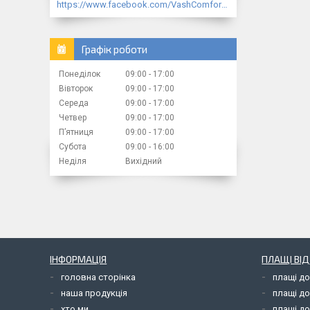
https://www.facebook.com/VashComfort.ua/
Графік роботи
Понеділок
09:00
17:00
Вівторок
09:00
17:00
Середа
09:00
17:00
Четвер
09:00
17:00
Пʼятниця
09:00
17:00
Субота
09:00
16:00
Неділя
Вихідний
ІНФОРМАЦІЯ
ПЛАЩІ ВІ
головна сторінка
плащі д
наша продукція
плащі д
хто ми
плащі до