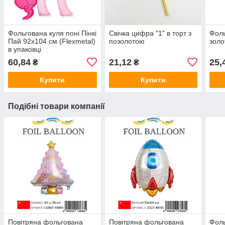
Фольгована куля поні Пінкі
Свічка цифра "1" в торт з
Фоль
Пай 92х104 см (Flexmetal)
позолотою
золо
в упаковці
60,84
21,12
25,
₴
₴
Купити
Купити
Подібні товари компанії
Повітряна фольгована
Повітряна фольгована
Фоль