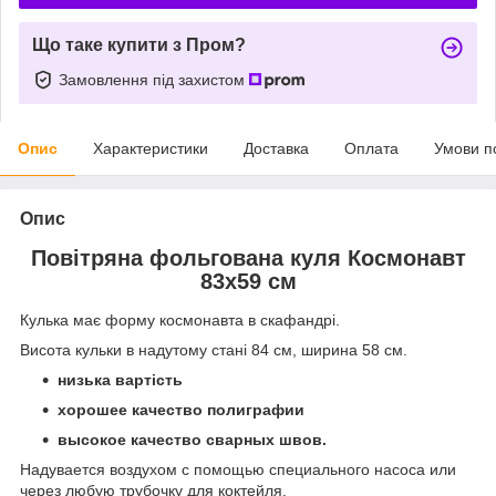
Що таке купити з Пром?
Замовлення під захистом
Опис
Характеристики
Доставка
Оплата
Умови п
Опис
Повітряна фольгована куля Космонавт
83х59 см
Кулька має форму космонавта в скафандрі.
Висота кульки в надутому стані 84 см, ширина 58 см.
низька вартість
хорошее качество полиграфии
высокое качество сварных швов.
Надувается
воздухом
с помощью специального насоса или
через любую трубочку для коктейля.