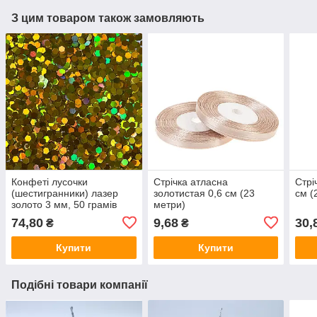
З цим товаром також замовляють
Конфеті лусочки
Стрічка атласна
Стрі
(шестигранники) лазер
золотистая 0,6 см (23
см (
золото 3 мм, 50 грамів
метри)
(Китай)
74,80
9,68
30,
₴
₴
Купити
Купити
Подібні товари компанії