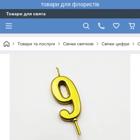
товари для флористів
Товари для свята
Товари та послуги
Свічки святкові
Свічки цифри
С