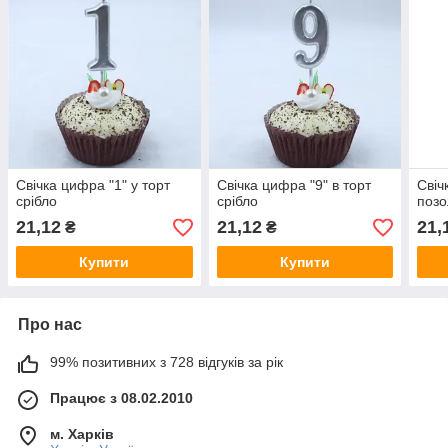
Свічка цифра "1" у торт
Свічка цифра "9" в торт
Свіч
срібло
срібло
поз
21,12
21,12
21,
₴
₴
Купити
Купити
Про нас
99% позитивних з 728 відгуків за рік
Працює з 08.02.2010
м. Харків