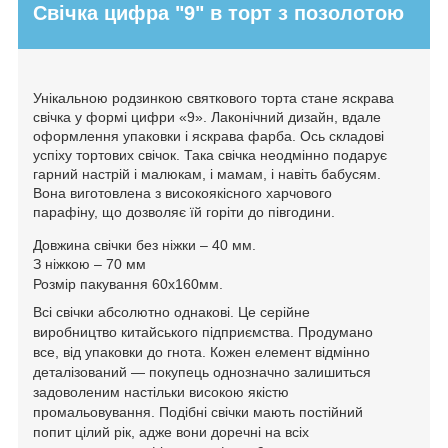
Свічка цифра "9" в торт з позолотою
Унікальною родзинкою святкового торта стане яскрава
свічка у формі цифри «9». Лаконічний дизайн, вдале
оформлення упаковки і яскрава фарба. Ось складові
успіху тортових свічок. Така свічка неодмінно подарує
гарний настрій і малюкам, і мамам, і навіть бабусям.
Вона виготовлена з високоякісного харчового
парафіну, що дозволяє їй горіти до півгодини.
Довжина свічки без ніжки – 40 мм.
З ніжкою – 70 мм
Розмір пакування 60х160мм.
Всі свічки абсолютно однакові. Це серійне
виробництво китайського підприємства. Продумано
все, від упаковки до гнота. Кожен елемент відмінно
деталізований — покупець однозначно залишиться
задоволеним настільки високою якістю
промальовування. Подібні свічки мають постійний
попит цілий рік, адже вони доречні на всіх