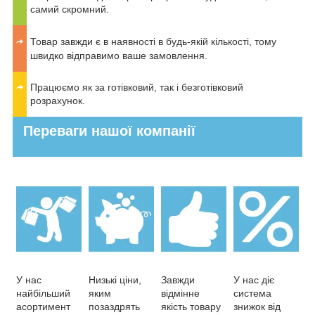
самий скромний.
Товар завжди є в наявності в будь-якій кількості, тому
швидко відправимо ваше замовлення.
Працюємо як за готівковий, так і безготівковий
розрахунок.
Переваги нашої компанії
У нас
Низькі ціни,
Завжди
У нас діє
найбільший
яким
відмінне
система
асортимент
позаздрять
якість товару
знижок від