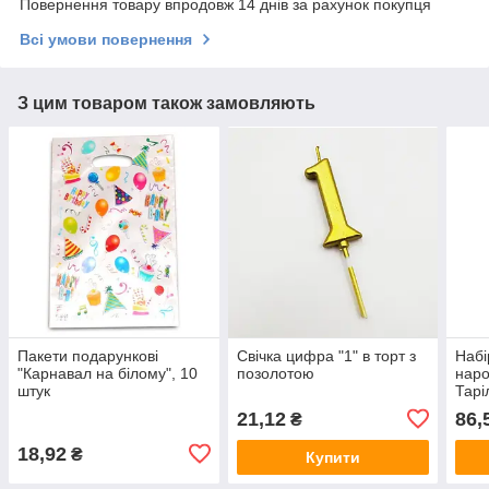
Повернення товару впродовж 14 днів за рахунок покупця
Всі умови повернення
З цим товаром також замовляють
Пакети подарункові
Свічка цифра "1" в торт з
Набі
"Карнавал на білому", 10
позолотою
нар
штук
Тарі
Стак
21,12
86,
₴
Ковп
18,92
₴
Купити