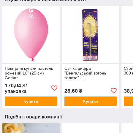
Повітряні кульки пастель
Свічка цифра
Стрі
рожевий 10" (25 см)
"Бенгальський вогонь
300 
Gemar
золото" - 1
170,04
₴/
28,60
38,
₴
упаковка
Купити
Купити
Подібні товари компанії