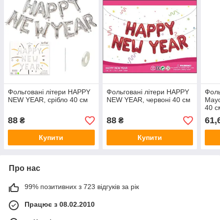
Фольговані літери HAPPY
Фольговані літери HAPPY
Фоль
NEW YEAR, срібло 40 см
NEW YEAR, червоні 40 см
Мау
40 с
88
88
61,
₴
₴
Купити
Купити
Про нас
99% позитивних з 723 відгуків за рік
Працює з 08.02.2010