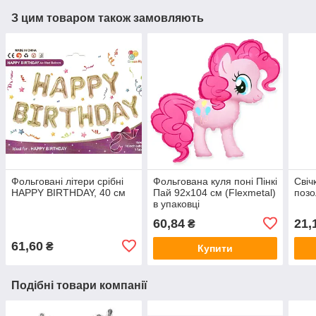
З цим товаром також замовляють
Фольговані літери срібні
Фольгована куля поні Пінкі
Свіч
HAPPY BIRTHDAY, 40 см
Пай 92х104 см (Flexmetal)
поз
в упаковці
60,84
21,
₴
61,60
₴
Купити
Подібні товари компанії