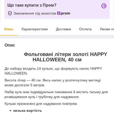
Що таке купити з Пром?
Замовлення під захистом
Опис
Характеристики
Доставка
Оплата
Умови п
Опис
Фольговані літери золоті HAPPY
HALLOWEEN, 40 см
До набору входить 14 кульок, що формують напис HAPPY
HALLOWEEN.
Висота літер — 40 см. Весь напис у розтягнутому вигляді
може досягати 5 метрів.
Набір куль має індивідуальне паковання й містить тасьму для
розвішування куль і трубочку для надування.
Кульки призначені для надування повітрям.
низька вартість