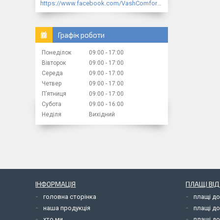
https://www.facebook.com/VashComfort.ua/
Графік роботи
Понеділок
09:00
17:00
Вівторок
09:00
17:00
Середа
09:00
17:00
Четвер
09:00
17:00
Пʼятниця
09:00
17:00
Субота
09:00
16:00
Неділя
Вихідний
ІНФОРМАЦІЯ
ПЛАЩІ ВІ
головна сторінка
плащі д
наша продукція
плащі д
хто ми
плащі до