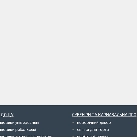
Д ДОЩУ
СУВЕНІРИ ТА КАРНАВАЛЬНА ПР
ощовики універсальні
новорічний декор
ощовики рибальські
свічки для торта
щовики дитячі та підліткові
повітряні кульки