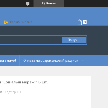
Кошик
Харків, Україна
Пошук...
ва з нами!
Оплата на розрахунковий рахунок
 "Соціальні мережі", 6 шт.
іб
Код:
top-011