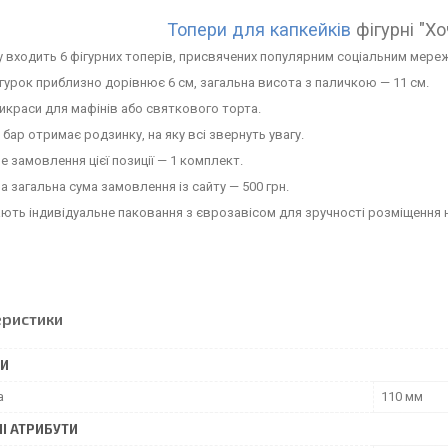
Топери для капкейків
фігурні "Хо
 входить 6 фігурних топерів, присвячених популярним соціальним мере
гурок приблизно дорівнює 6 см, загальна висота з паличкою — 11 см.
икраси для мафінів або святкового торта.
 бар отримає родзинку, на яку всі звернуть увагу.
е замовлення цієї позиції — 1 комплект.
а загальна сума замовлення із сайту — 500 грн.
ють індивідуальне паковання з єврозавісом для зручності розміщення н
еристики
РИ
а
110 мм
І АТРИБУТИ