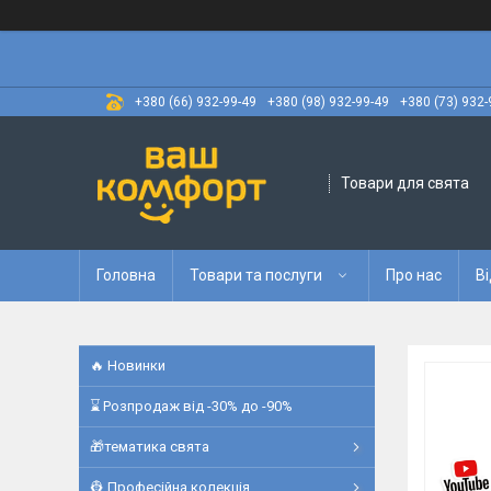
+380 (66) 932-99-49
+380 (98) 932-99-49
+380 (73) 932-
Товари для свята
Головна
Товари та послуги
Про нас
Ві
🔥 Новинки
⌛ Розпродаж від -30% до -90%
🎁тематика свята
👷 Професійна колекція