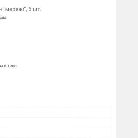
чі мережі", 6 шт.
жам.
а вітрині.