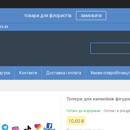
товари для флористів
замовити
99-49
дгуки
Контакти
Доставка і оплата
Умови співробітницт
Топери для капкейків фігурні
Готово до відправки
Оптом і в роздр
10,60 ₴