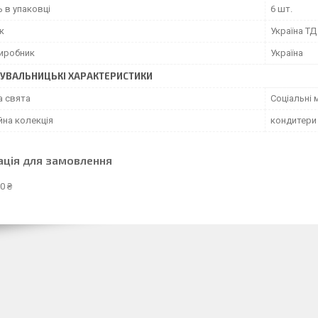
ь в упаковці
6 шт.
к
Україна ТД
виробник
Україна
УВАЛЬНИЦЬКІ ХАРАКТЕРИСТИКИ
а свята
Соціальні 
йна колекція
кондитери
ація для замовлення
0 ₴