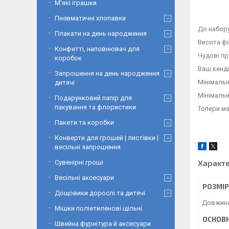
М'які іграшки
Пневматичні хлопавки
До набору
Плакати на день народження
Висота фі
Конфетті, наповнювач для
Чудові пр
коробок
Ваш кенді
Запрошення на день народження
Мінімальн
дитячі
Мінімальн
Подарунковий папір для
пакування та флористики
Топери ма
Пакети та коробки
Конверти для грошей | листівки |
весільні запрошення
Характ
Сувенірні гроші
Весільні аксесуари
РОЗМІ
Дощовики дорослі та дитячі
Довжин
Мішки поліетиленові щільні
ОСНОВН
Швейна фурнітура й аксесуари