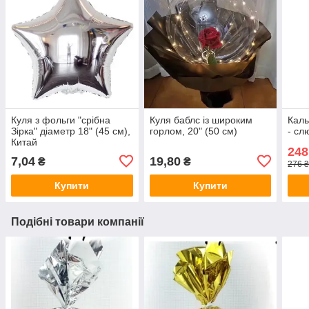
Куля з фольги "срібна
Куля баблс із широким
Каль
Зірка" діаметр 18" (45 см),
горлом, 20" (50 см)
- сл
Китай
248
7,04
19,80
₴
₴
276 
Купити
Купити
Подібні товари компанії