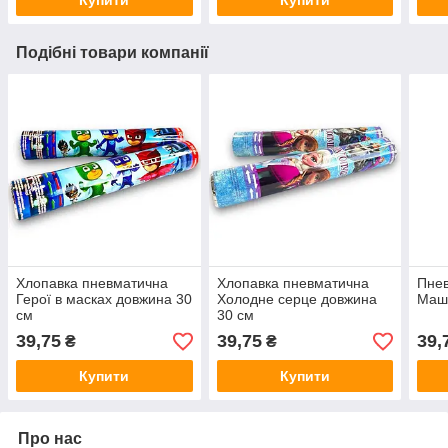
Подібні товари компанії
Хлопавка пневматична
Хлопавка пневматична
Пнев
Герої в масках довжина 30
Холодне серце довжина
Маш
см
30 см
39,75
39,75
39,
₴
₴
Купити
Купити
Про нас