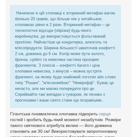
Начинкою в цій хлопавці є вторинний метафан вагою
близько 20 грамів, що більше ніж у китайських
хлопавках рівно в 2 рази. Вторинний метафан – це
технологічні відходи (обрізки) будь-якого
виробництва, де використовується фольгований
пропілен. Найчастіше це кондитерка, алкоголь та
м'ясопродукти. Ширина більшості шматочків конфетті
2 см, довжина до 6 см. Колір може бути золото,
бронза, срібло та невелика частина прозорих
фрагментів. З плюсів – конфетті багато і ціна
хлопавки невисока, з мінусів – можна зустріти
фрагмент, на якому буде знайомий логотип або слово
типу "Рошен", "м'ясокомбінат" "Немірофф". Буває це
нечасто, але ми маємо попередити про це.
Сприймайте такі випадки з гумором, як печиво з
прогнозами і ваше свято стане ще яскравішим..
Гігантська пневматична хлопавка підкорить
серця
гостей і зробить будь-який момент незабутнім. Розміри
такого святкового атрибута великі — його довжина
становить аж 30 см! Використовувати запропоновану