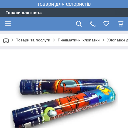
товари для флористів
Товари для свята
Товари та послуги
Пневматичні хлопавки
Хлопавки д