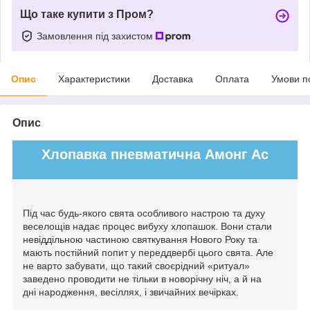
Що таке купити з Пром?
Замовлення під захистом
Опис
Характеристики
Доставка
Оплата
Умови п
Опис
Хлопавка пневматична Амонг Ас
Під час будь-якого свята особливого настрою та духу
веселощів надає процес вибуху хлопашок. Вони стали
невіддільною частиною святкування Нового Року та
мають постійний попит у переддвербі цього свята. Але
не варто забувати, що такий своєрідний «ритуал»
заведено проводити не тільки в новорічну ніч, а й на
дні народження, весіллях, і звичайних вечірках.