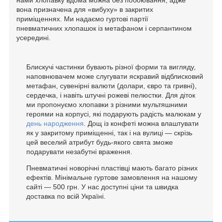
нами хлопавку вдома можна без побоювання, адже
вона призначена для «вибуху» в закритих
приміщеннях. Ми надаємо гуртові партії
пневматичних хлопашок із метафаном і серпантином
усередині.
Блискучі частинки бувають різної форми та вигляду,
наповнювачем може слугувати яскравий відблисковий
метафан, сувенірні валюти (долари, євро та гривні),
сердечка, і навіть штучні рожеві пелюстки. Для діток
ми пропонуємо хлопавки з різними мультяшними
героями на корпусі, які подарують радість малюкам у
день народження
. Дощ із конфеті можна влаштувати
як у закритому приміщенні, так і на вулиці — скрізь
цей веселий атрибут будь-якого свята зможе
подарувати незабутні враження.
Пневматичні новорічні пластівці мають багато різних
ефектів. Мінімальне гуртове замовлення на нашому
сайті — 500 грн. У нас доступні ціни та швидка
доставка по всій Україні.