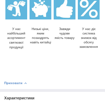
У нас
Низькі ціни,
Завжди
У нас діє
найбільший
яким
чудове
система
асортимент
позаздрять
якість товару
знижок від
навіть китайці
обсягу
святкової
замовлення
продукції
Приховати
Характеристики