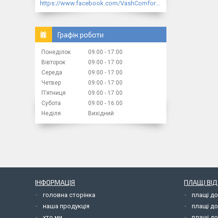
https://www.facebook.com/VashComfort.ua/
Графік роботи
Понеділок
09:00
17:00
Вівторок
09:00
17:00
Середа
09:00
17:00
Четвер
09:00
17:00
Пʼятниця
09:00
17:00
Субота
09:00
16:00
Неділя
Вихідний
ІНФОРМАЦІЯ
ПЛАЩІ ВІ
головна сторінка
плащі д
наша продукція
плащі д
хто ми
плащі до