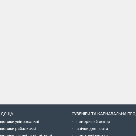
Д ДОЩУ
СУВЕНІРИ ТА КАРНАВАЛЬНА ПР
ощовики універсальні
новорічний декор
ощовики рибальські
свічки для торта
щовики дитячі та підліткові
повітряні кульки