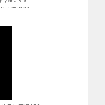
appy New Year"
в і стильних написів.
октейлю, повітрям і гелієм.