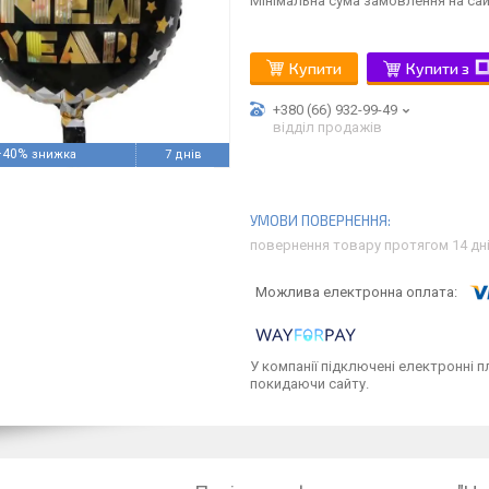
Мінімальна сума замовлення на сай
Купити
Купити з
+380 (66) 932-99-49
відділ продажів
–40%
7 днів
повернення товару протягом 14 дн
У компанії підключені електронні п
покидаючи сайту.