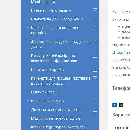
М'які іграшки
Пневматичні хлопавки
Кулька м
Плакати на день народження
Висота ку
низ
Конфетті, наповнювач для
хор
коробок
вис
Запрошення на день народження
Надуваєть
дитячі
Цікавлять
Подарунковий папір для
Ви зверну
пакування та флористики
Відправка
Пакети та коробки
Виникли 
Конверти для грошей | листівки |
весільні запрошення
Телефон
Сувенірні гроші
Весільні аксесуари
Дощовики дорослі та дитячі
Характ
Мішки поліетиленові щільні
Швейна фурнітура й аксесуари
ОСНОВН