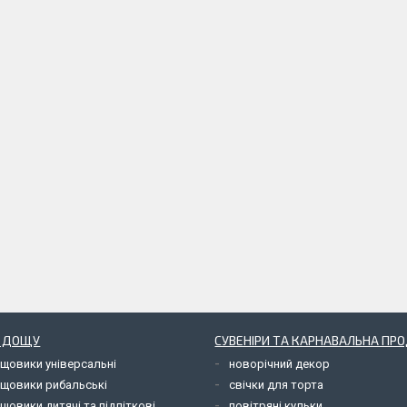
Д ДОЩУ
СУВЕНІРИ ТА КАРНАВАЛЬНА ПР
ощовики універсальні
новорічний декор
ощовики рибальські
свічки для торта
щовики дитячі та підліткові
повітряні кульки