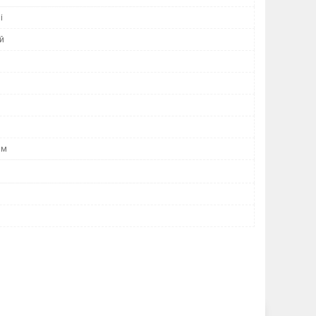
і
й
ом