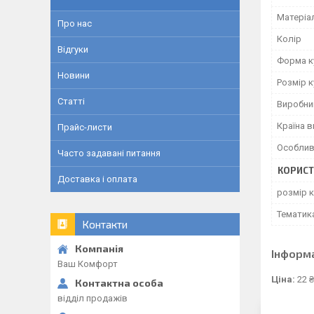
Матеріа
Про нас
Колір
Відгуки
Форма к
Новини
Розмір к
Статті
Виробни
Країна 
Прайс-листи
Особлив
Часто задавані питання
КОРИСТ
Доставка і оплата
розмір 
Тематик
Контакти
Інформ
Ваш Комфорт
Ціна:
22 ₴
відділ продажів