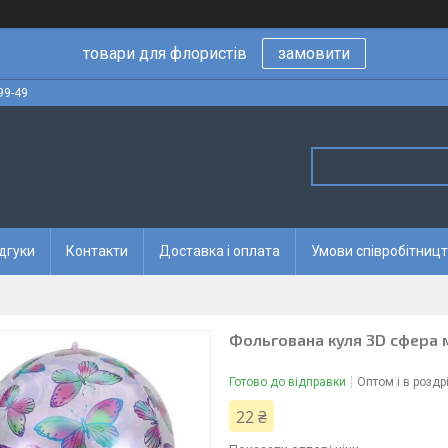
товари для флористів
замовити
99-49
дгуки
Контакти
Доставка і оплата
Умови співробітницт
Фольгована куля 3D сфера м
Готово до відправки
Оптом і в роздр
22 ₴