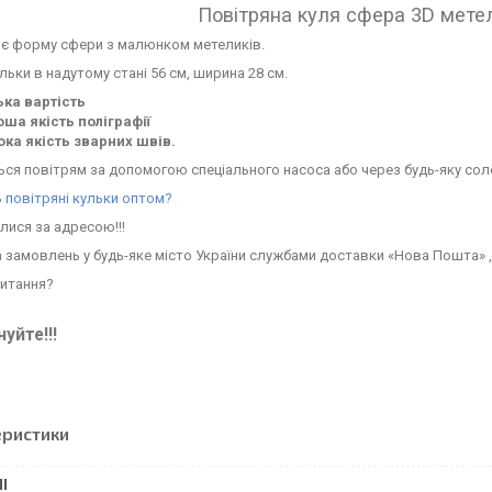
Повітряна куля сфера 3D мете
ає форму сфери з малюнком метеликів.
льки в надутому стані 56 см, ширина 28 см.
ька вартість
оша якість поліграфії
ока якість зварних швів.
ся повітрям за допомогою спеціального насоса або через будь-яку сол
 повітряні кульки оптом?
лися за адресою!!!
 замовлень у будь-яке місто України службами доставки «Нова Пошта» ,
питання?
уйте!!!
еристики
І