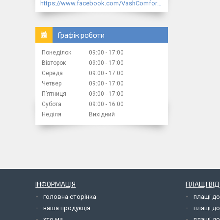
https://www.facebook.com/VashComfort.ua/
Графік роботи
Понеділок
09:00
17:00
Вівторок
09:00
17:00
Середа
09:00
17:00
Четвер
09:00
17:00
Пʼятниця
09:00
17:00
Субота
09:00
16:00
Неділя
Вихідний
ІНФОРМАЦІЯ
ПЛАЩІ ВІ
головна сторінка
плащі д
наша продукція
плащі д
хто ми
плащі до