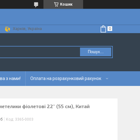
Кошик
Харків, Україна
Пошук...
ва з нами!
Оплата на розрахунковий рахунок
етелики фіолетові 22" (55 см), Китай
іб
Код:
3365-0003