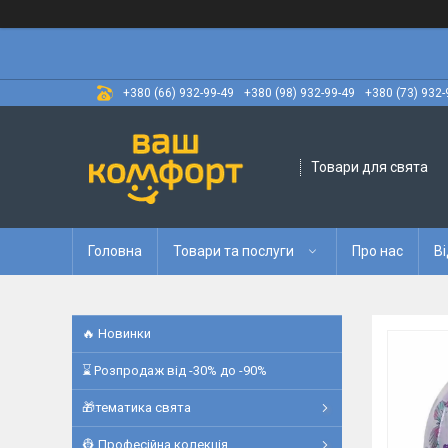
+380 (66) 932-99-49
+380 (98) 932-99-49
+380 (73) 932-
Товари для свята
Головна
Товари та послуги
Про нас
Ві
🔥 Новинки
⌛ Розпродаж від -30% до -90%
🎁тематика свята
👷 Професійна колекція