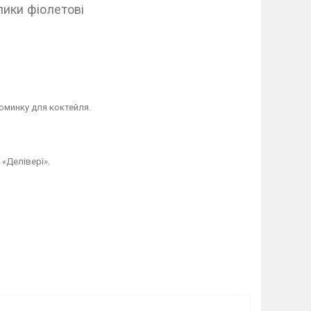
лики фіолетові
оминку для коктейля.
 «Делівері».