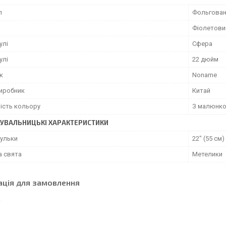
л
Фольгован
Фіолетови
улі
Сфера
улі
22 дюйм
к
Noname
виробник
Китай
ість кольору
З малюнк
УВАЛЬНИЦЬКІ ХАРАКТЕРИСТИКИ
кульки
22" (55 см)
а свята
Метелики
ація для замовлення