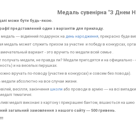
Медаль сувенірна "З Днем 
далі може бути будь-якою.
рафії представлений один з варіантів для прикладу.
 медаль ― відмінний подарунок на
день народження
, прекрасно буде ви
ая медаль может служить призом за участие и победу в конкурсах, орг
амечательный вариант - это вручить по медали всей семье .
 получать медали, не правда ли? Медали пригодятся и на официально - 
ость) и на веселых пирушках.
жно вручать по-поводу (участие в конкурсах) и совсем без повода).
ь медали абсолютно на все случаи жизни.
ювілей, весілля, закінчення
школи
або проводи в армію ― на всі випадки,
 медалі тематичні.
вливі медалі виконані з картону і прикрашені бантом, вішаються на шию
ний загальний замовлення з нашого сайту ― 500 гривень.
!!