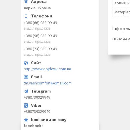
зовнішн
Харків, Україна
матеріа
+380 (66) 932-99-49
Інформ
відділ продажів
+380 (98) 932-99-49
Ціна:
44 ₴
відділ продажів
+380 (73) 932-99-49
відділ продажів
http://www.dojdevik.com.ua
tm.vashcomfort@gmail.com
+380739329949
+380739329949
facebook