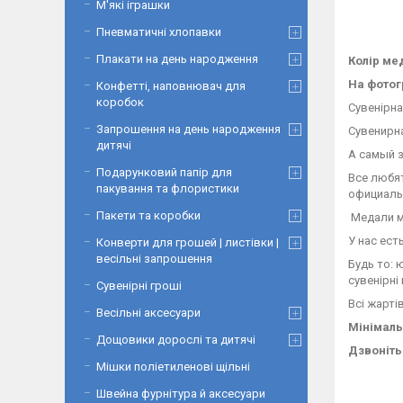
М'які іграшки
Пневматичні хлопавки
Плакати на день народження
Колір ме
На фотог
Конфетті, наповнювач для
коробок
Сувенірна
Запрошення на день народження
Сувенирн
дитячі
А самый з
Подарунковий папір для
Все любят
пакування та флористики
официальн
Пакети та коробки
Медали мо
У нас ест
Конверти для грошей | листівки |
весільні запрошення
Будь то: 
сувенірні
Сувенірні гроші
Всі жарті
Весільні аксесуари
Мінімаль
Дощовики дорослі та дитячі
Дзвоніть!
Мішки поліетиленові щільні
Швейна фурнітура й аксесуари