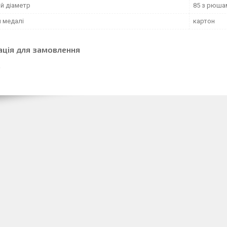
ій діаметр
85 з рюша
л медалі
картон
ація для замовлення