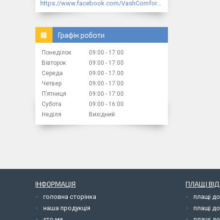
https://www.facebook.com/VashComfort.ua/
Графік роботи
Понеділок
09:00
17:00
Вівторок
09:00
17:00
Середа
09:00
17:00
Четвер
09:00
17:00
Пʼятниця
09:00
17:00
Субота
09:00
16:00
Неділя
Вихідний
ІНФОРМАЦІЯ
ПЛАЩІ ВІ
головна сторінка
плащі д
наша продукція
плащі д
хто ми
плащі до