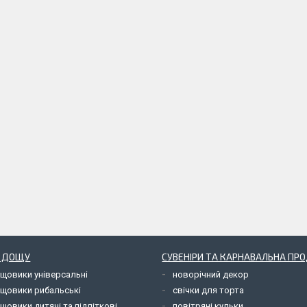
Д ДОЩУ
СУВЕНІРИ ТА КАРНАВАЛЬНА ПР
ощовики універсальні
новорічний декор
ощовики рибальські
свічки для торта
щовики дитячі та підліткові
повітряні кульки