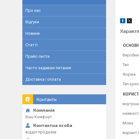
Про нас
Відгуки
Характ
Новини
Статті
ОСНОВН
Виробни
Прайс-листи
Тип
Часто задавані питання
Форма
Доставка і оплата
Тип кріп
КОРИСТ
Контакти
внутрішн
наявніст
Ваш Комфорт
Мова
відділ продажів
варіант 