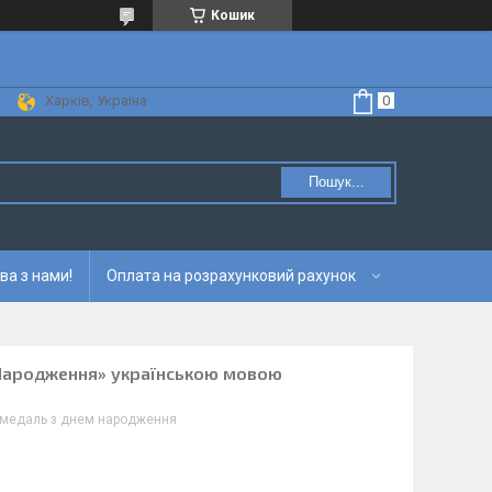
Кошик
Харків, Україна
Пошук...
ва з нами!
Оплата на розрахунковий рахунок
 Народження» українською мовою
медаль з днем народження