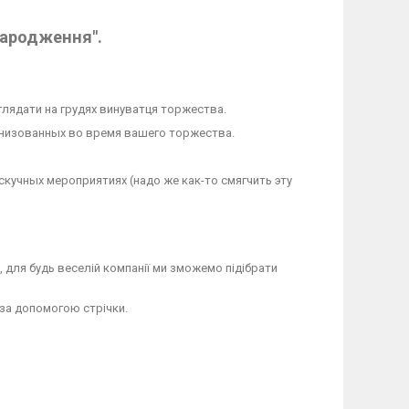
Народження".
глядати на грудях винуватця торжества.
анизованных во время вашего торжества.
скучных мероприятиях (надо же как-то смягчить эту
 для будь веселій компанії ми зможемо підібрати
 за допомогою стрічки.