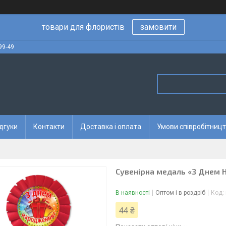
товари для флористів
замовити
99-49
дгуки
Контакти
Доставка і оплата
Умови співробітницт
Сувенірна медаль «З Днем
В наявності
Оптом і в роздріб
Код:
44 ₴