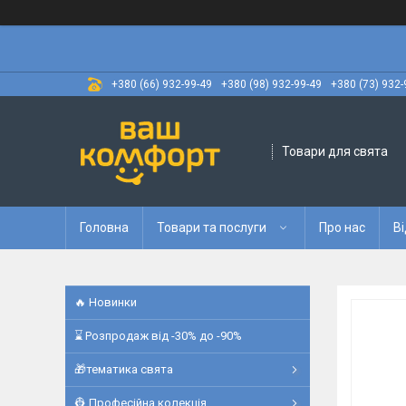
+380 (66) 932-99-49
+380 (98) 932-99-49
+380 (73) 932-
Товари для свята
Головна
Товари та послуги
Про нас
Ві
🔥 Новинки
⌛ Розпродаж від -30% до -90%
🎁тематика свята
👷 Професійна колекція