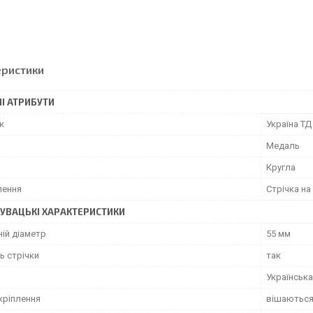
еристики
І АТРИБУТИ
к
Україна ТД
Медаль
Кругла
лення
Стрічка н
УВАЦЬКI ХАРАКТЕРИСТИКИ
ій діаметр
55 мм
ь стрічки
так
Українська
кріплення
вішаються