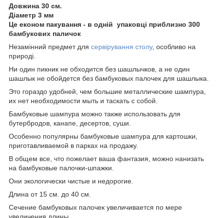
Довжина 30 см.
Діаметр 3 мм
Це економ пакування - в одній упаковці приблизно 300
бамбукових паличок
Незамінний предмет для
сервірування столу
, особливо на
природі.
Ни один пикник не обходится без шашлычков, а не один
шашлык не обойдется без бамбуковых палочек для шашлыка.
Это гораздо удобней, чем большие металлические шампура,
их нет необходимости мыть и таскать с собой.
Бамбуковые шампура можно также использовать для
бутербродов, канапе, десертов, суши.
Особенно популярны бамбуковые шампура для картошки,
приготавливаемой в парках на продажу.
В общем все, что пожелает ваша фантазия, можно нанизать
на бамбуковые палочки-шпажки.
Они экологически чистые и недорогие.
Длина от 15 см. до 40 см.
Сечение бамбуковых палочек увеличивается по мере
увеличения длины.