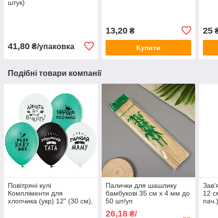
штук)
13,20
25
₴
41,80
₴/упаковка
Купити
Подібні товари компанії
Повітряні кулі
Палички для шашлику
Зав'
Компліменти для
бамбукові 35 см х 4 мм до
12 с
хлопчика (укр) 12" (30 см),
50 шт/уп
пач.
25 шт./пач. TM Belbal
26,18
₴/