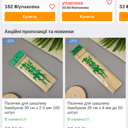
упаковка
182
33
₴/упаковка
₴
30,80 ₴/упаковка
Купити
Купити
Акційні пропозиції та новинки
–15%
–15%
Палички для шашлику
Палички для шашлику
бамбукові 30 см х 2.5 мм 100
бамбукові 35 см х 4 мм до 50
шт/уп
шт/уп
В наявності
В наявності