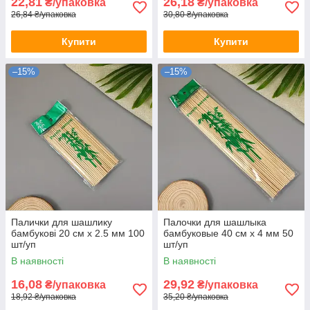
22,81
26,18
₴/упаковка
₴/упаковка
26,84 ₴/упаковка
30,80 ₴/упаковка
Купити
Купити
–15%
–15%
Палички для шашлику
Палочки для шашлыка
бамбукові 20 см х 2.5 мм 100
бамбуковые 40 см х 4 мм 50
шт/уп
шт/уп
В наявності
В наявності
16,08
29,92
₴/упаковка
₴/упаковка
18,92 ₴/упаковка
35,20 ₴/упаковка