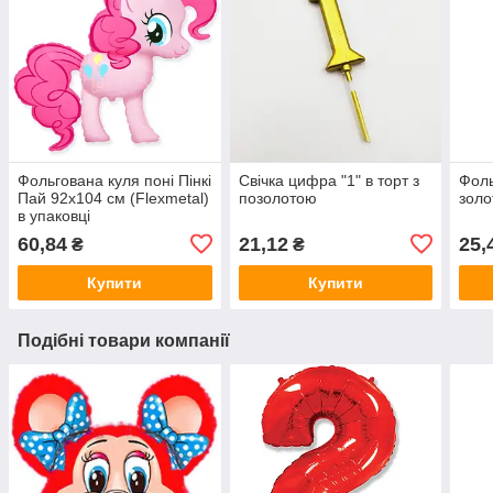
Фольгована куля поні Пінкі
Свічка цифра "1" в торт з
Фоль
Пай 92х104 см (Flexmetal)
позолотою
золо
в упаковці
60,84
21,12
25,
₴
₴
Купити
Купити
Подібні товари компанії