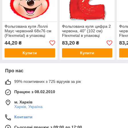
Фольгована куля Лоллі
Фольгована куля цифра 2
Фоль
Маус червоний 68х76 см
червона, 40" (102 см)
черв
(Flexmetal) в упаковці
Flexmetal в упаковці
Flex
44,20
83,20
83,
₴
₴
Купити
Купити
Про нас
99% позитивних з 725 відгуків за рік
Працює з 08.02.2010
м. Харків
Харків, Україна
Контакти
Сьогодні працює з 09:00 до 17:00