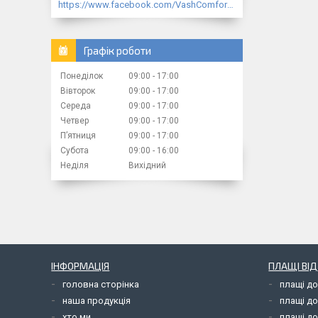
https://www.facebook.com/VashComfort.ua/
Графік роботи
Понеділок
09:00
17:00
Вівторок
09:00
17:00
Середа
09:00
17:00
Четвер
09:00
17:00
Пʼятниця
09:00
17:00
Субота
09:00
16:00
Неділя
Вихідний
ІНФОРМАЦІЯ
ПЛАЩІ ВІ
головна сторінка
плащі д
наша продукція
плащі д
хто ми
плащі до