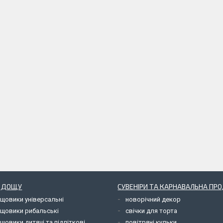
Д ДОЩУ
СУВЕНІРИ ТА КАРНАВАЛЬНА ПР
ощовики універсальні
новорічний декор
ощовики рибальські
свічки для торта
щовики дитячі та підліткові
повітряні кульки