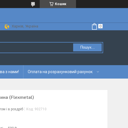
Кошик
Харків, Україна
Пошук...
ва з нами!
Оплата на розрахунковий рахунок
ина (Flexmetal)
ом і в роздріб
Код:
902710