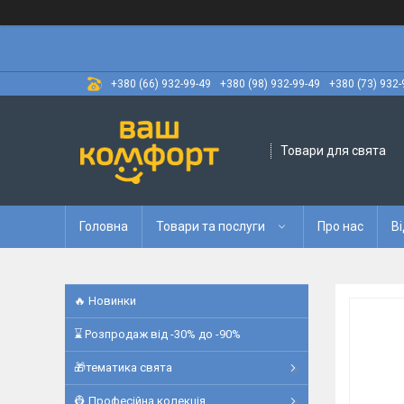
+380 (66) 932-99-49
+380 (98) 932-99-49
+380 (73) 932-
Товари для свята
Головна
Товари та послуги
Про нас
Ві
🔥 Новинки
⌛ Розпродаж від -30% до -90%
🎁тематика свята
👷 Професійна колекція