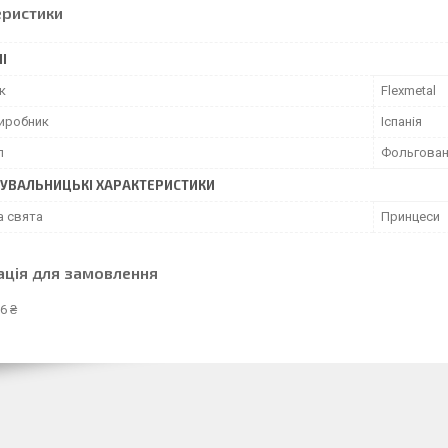
еристики
І
к
Flexmetal
виробник
Іспанія
л
Фольгован
УВАЛЬНИЦЬКІ ХАРАКТЕРИСТИКИ
а свята
Принцеси
ація для замовлення
6 ₴