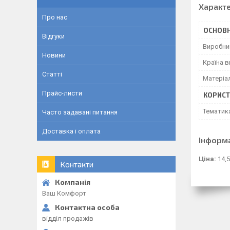
Характ
Про нас
ОСНОВН
Відгуки
Виробни
Новини
Країна 
Статті
Матеріа
Прайс-листи
КОРИСТ
Тематик
Часто задавані питання
Доставка і оплата
Інформ
Ціна:
14,5
Контакти
Ваш Комфорт
відділ продажів