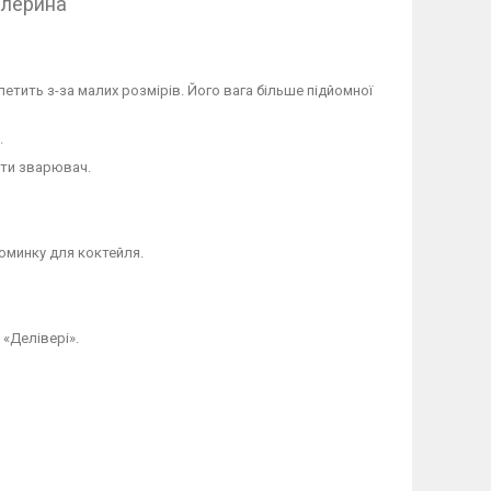
алерина
летить з-за малих розмірів. Його вага більше підйомної
.
ати зварювач.
оминку для коктейля.
 «Делівері».