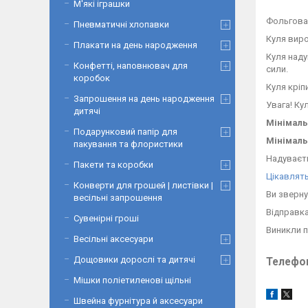
М'які іграшки
Фольгован
Пневматичні хлопавки
Куля виро
Плакати на день народження
Куля наду
Конфетті, наповнювач для
сили.
коробок
Куля кріп
Запрошення на день народження
Увага! Ку
дитячі
Мінімальн
Подарунковий папір для
Мінімаль
пакування та флористики
Надуваєть
Пакети та коробки
Цікавлять
Конверти для грошей | листівки |
Ви зверну
весільні запрошення
Відправка
Сувенірні гроші
Виникли 
Весільні аксесуари
Дощовики дорослі та дитячі
Телефон
Мішки поліетиленові щільні
Швейна фурнітура й аксесуари