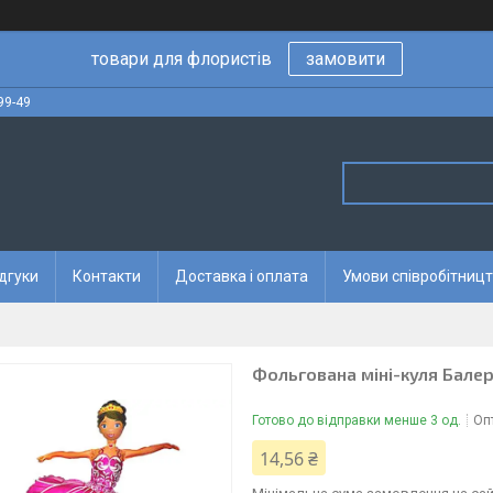
товари для флористів
замовити
99-49
дгуки
Контакти
Доставка і оплата
Умови співробітницт
Фольгована міні-куля Балер
Готово до відправки менше 3 од.
Опт
14,56 ₴