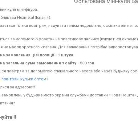
Фольгована міні-куля Б
ий куля міні-фігура.
бництва Flexmetal (Іспанія).
вається тільки повітрям, надувати гелієм недоцільно, оскільки він не по
иться за допомогою розетки на пластикову паличку (купуються окремо)
ля не має зворотного клапана. Для запаювання потрібно використовув
е замовлення цієї позиції - 1 штука.
на загальна сума замовлення з сайту - 500 грн.
ся повітрям за допомогою спеціального насоса або через будь-яку сол
 повітряні кульки оптом?
лися за адресою!!!
 замовлень у будь-яке місто України службами доставки «Нова Пошта» ,
питання?
уйте!!!