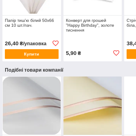
Папір тиш'ю білий 50х66
Конверт для грошей
Стрі
см 10 шт./пач.
"Happy Birthday", золоте
біла
тиснення
26,40
38,
₴/упаковка
5,90
₴
Купити
Подібні товари компанії