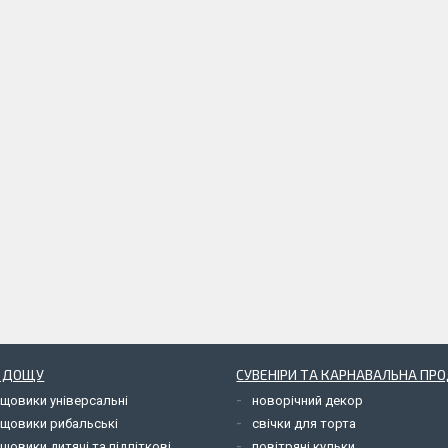
Д ДОЩУ
СУВЕНІРИ ТА КАРНАВАЛЬНА ПР
ощовики універсальні
новорічний декор
ощовики рибальські
свічки для торта
щовики дитячі та підліткові
повітряні кульки