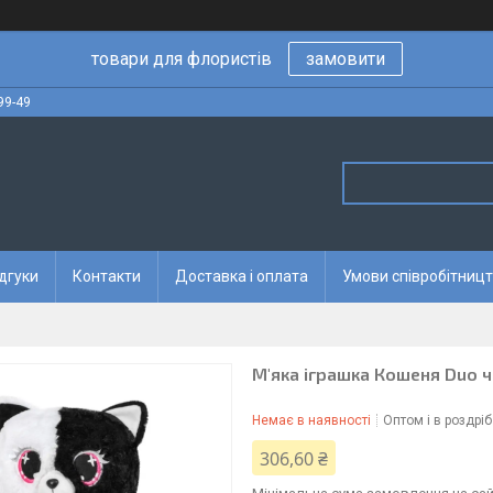
товари для флористів
замовити
99-49
дгуки
Контакти
Доставка і оплата
Умови співробітницт
М'яка іграшка Кошеня Duo ч
Немає в наявності
Оптом і в роздріб
306,60 ₴