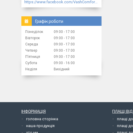
https://www.facebook.com/VashComfort.ua/
Графік роботи
Понеділок
09:00
17:00
Вівторок
09:00
17:00
Середа
09:00
17:00
Четвер
09:00
17:00
Пʼятниця
09:00
17:00
Субота
09:00
16:00
Неділя
Вихідний
ІНФОРМАЦІЯ
ПЛАЩІ ВІ
головна сторінка
плащі д
наша продукція
плащі д
хто ми
плащі до