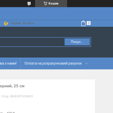
Кошик
Харків, Україна
Пошук...
ва з нами!
Оплата на розрахунковий рахунок
орний, 25 см
Код:
4840437609683