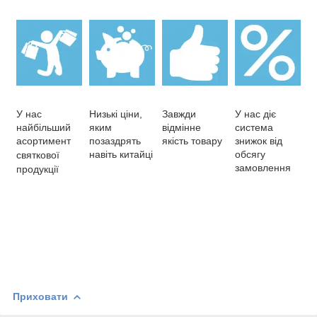
У нас
Низькі ціни,
Завжди
У нас діє
найбільший
яким
відмінне
система
асортимент
позаздрять
якість товару
знижок від
навіть китайці
обсягу
святкової
замовлення
продукції
Приховати