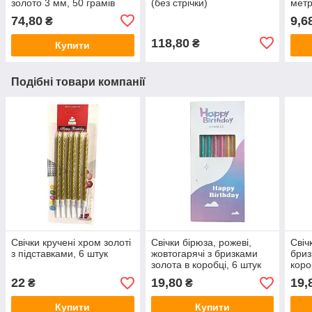
золото 3 мм, 50 грамів
(без стрічки)
метр
(Китай)
74,80
9,6
₴
118,80
₴
Купити
Подібні товари компанії
Свічки кручені хром золоті
Свічки бірюза, рожеві,
Свічк
з підставками, 6 штук
жовтогарячі з бризками
бриз
золота в коробці, 6 штук
коро
22
19,80
19,
₴
₴
Купити
Купити