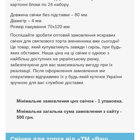
картонні блоки по 24 набору.
Довжина свічки без підставки – 80 мм.
Діаметр – 4 мм
Розмір пакування 70х120 мм.
Поспішайте зробити оптовий замовлення яскравих
свічок для святкового торта іменинника вже сьогодні!
Це товар, який купуватимуть завжди і скрізь, при будь-
яких обставин. Наша ціна на ці свічки є однією з
найбільш доступних на українському ринку,
забезпечуючи для вас максимальну вигоду при їх
реалізації. Після оформлення замовлення ми
оперативно відправимо їх у будь-який куточок України
зручною для вас службою доставки.
Мінімальне замовлення цих свічок - 1 упаковка.
Мінімальна загальна сума замовлення з сайту -
500 грн.
Свічки для торта від «ТМ «Ваш