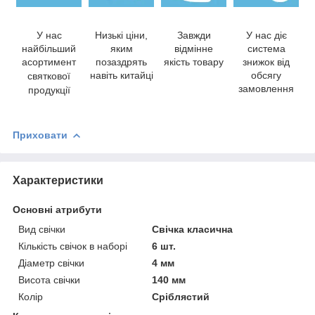
У нас
Низькі ціни,
Завжди
У нас діє
найбільший
яким
відмінне
система
асортимент
позаздрять
якість товару
знижок від
навіть китайці
обсягу
святкової
замовлення
продукції
Приховати
Характеристики
Основні атрибути
Вид свічки
Свічка класична
Кількість свічок в наборі
6 шт.
Діаметр свічки
4 мм
Висота свічки
140 мм
Колір
Сріблястий