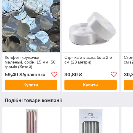
Конфеті кружечки
Стрічка атласна біла 2,5
Стрі
маленькі, срібні 15 мм, 50
см (23 метри)
см (
грамів (Китай)
59,40
30,80
30,
₴/упаковка
₴
Купити
Купити
Подібні товари компанії