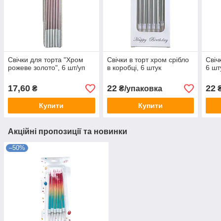
Свічки для торта "Хром
Свічки в торт хром срібло
Свіч
рожеве золото", 6 шт/уп
в коробці, 6 штук
6 шт
17,60
22
22
₴
₴/упаковка
₴
Купити
Купити
Акційні пропозиції та новинки
–50%