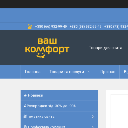
+380 (66) 932-99-49
+380 (98) 932-99-49
+380 (73) 932-
Товари для свята
Головна
Товари та послуги
Про нас
Ві
🔥 Новинки
⌛ Розпродаж від -30% до -90%
🎁тематика свята
👷 Професійна колекція