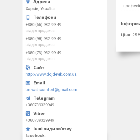
професі
Харків, Україна
Інформ
+380 (66) 932-99-49
відділ продажів
Ціна:
25 ₴
+380 (98) 932-99-49
відділ продажів
+380 (73) 932-99-49
відділ продажів
http://www.dojdevik.com.ua
tm.vashcomfort@gmail.com
+380739329949
+380739329949
facebook