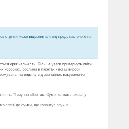
нок стрічки може відрізнятися від представленого на
ється оригінальність. Більше уваги привернуть квіти,
 коробках, рослини в пакетах - всі ці вироби
держувача, на відміну від звичайних пакувальних
ься та її зручно зберігає. Сумочка має лаковану
рикріплені до сумки, що гарантує зручне