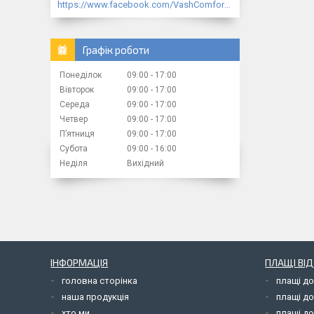
https://www.facebook.com/VashComfort.ua/
Графік роботи
Понеділок
09:00
17:00
Вівторок
09:00
17:00
Середа
09:00
17:00
Четвер
09:00
17:00
Пʼятниця
09:00
17:00
Субота
09:00
16:00
Неділя
Вихідний
ІНФОРМАЦІЯ
ПЛАЩІ ВІ
головна сторінка
плащі д
наша продукція
плащі д
хто ми
плащі до