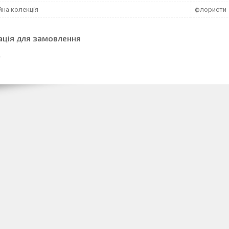
йна колекція
флористи
ація для замовлення