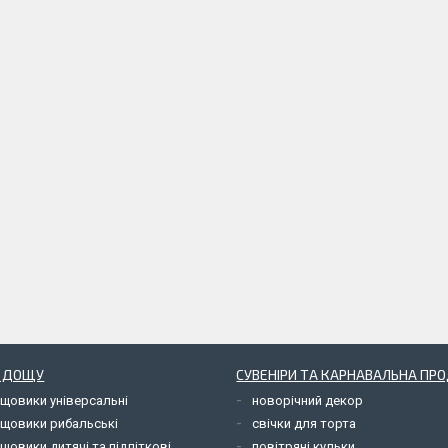
Д ДОЩУ
СУВЕНІРИ ТА КАРНАВАЛЬНА ПР
ощовики універсальні
новорічний декор
ощовики рибальські
свічки для торта
щовики дитячі та підліткові
повітряні кульки