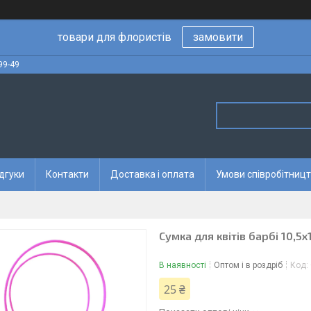
товари для флористів
замовити
99-49
дгуки
Контакти
Доставка і оплата
Умови співробітницт
Сумка для квітів барбі 10,5х
В наявності
Оптом і в роздріб
Код:
25 ₴