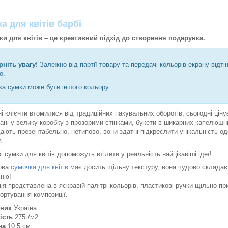
а для квітів барбі
и для квітів – це креативний підхід до створення подарунка.
рніть увагу!
Залежно від партії товару та передачі кольорів екрану відті
о.
ка сумки може бути іншого кольору.
і клієнти втомилися від традиційних пакувальних оборотів, сьогодні ціну
ані у велику коробку з прозорими стінками, букети в шикарних капелюшних
ають презентабельно, нетипово, вони здатні підкреслити унікальність о
в.
і сумки для квітів допоможуть втілити у реальність найцікавіші ідеї!
ова
сумочка для квітів
має досить щільну текстуру, вона чудово складаєт
хню!
ія представлена ​​в яскравій палітрі кольорів, пластикові ручки щільно п
ортування композиції.
ник
Україна
ість
275г/м2
на
10,5 см