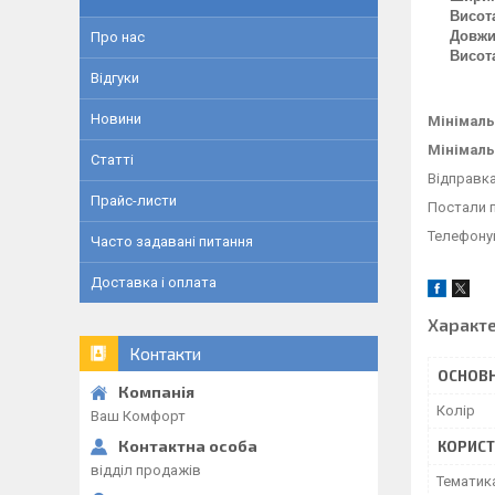
Висот
Довж
Про нас
Висот
Відгуки
Новини
Мінімаль
Мінімаль
Статті
Відправка
Прайс-листи
Постали 
Телефону
Часто задавані питання
Доставка і оплата
Характ
Контакти
ОСНОВН
Колір
Ваш Комфорт
КОРИСТ
відділ продажів
Тематик