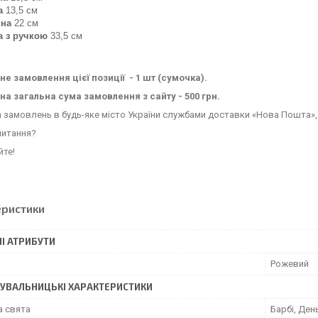
а
13,5 см
ина
22 см
а з ручкою
33,5 см
не замовлення цієї позиції - 1 шт (сумочка).
на загальна сума замовлення з сайту - 500 грн.
 замовлень в будь-яке місто України службами доставки «Нова Пошта», 
питання?
йте!
еристики
І АТРИБУТИ
Рожевий
УВАЛЬНИЦЬКІ ХАРАКТЕРИСТИКИ
а свята
Барбі, Ден