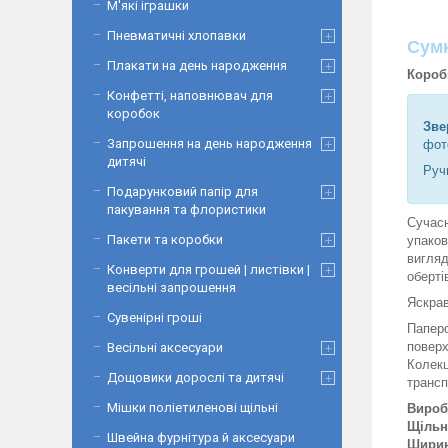
М'які іграшки
Пневматичні хлопавки
Сумк
Плакати на день народження
Коробк
Конфетті, наповнювач для
коробок
Зве
Запрошення на день народження
фот
дитячі
Руч
Подарунковий папір для
пакування та флористики
Сучасн
Пакети та коробки
упаков
вигляд
Конверти для грошей | листівки |
оберті
весільні запрошення
Яскрав
Сувенірні гроші
Папер
повер
Весільні аксесуари
Колекц
Дощовики дорослі та дитячі
трансп
Мішки поліетиленові щільні
Вироб
Щільн
Швейна фурнітура й аксесуари
Шири