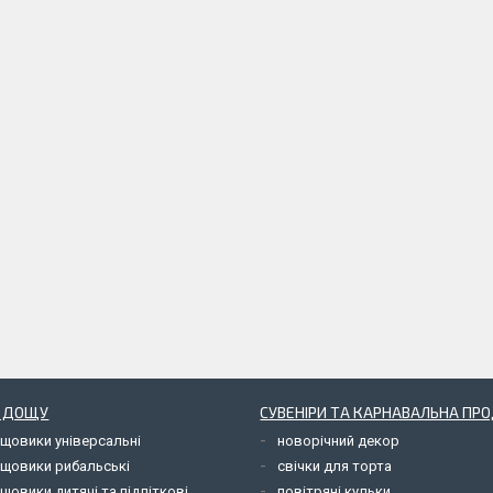
Д ДОЩУ
СУВЕНІРИ ТА КАРНАВАЛЬНА ПР
ощовики універсальні
новорічний декор
ощовики рибальські
свічки для торта
щовики дитячі та підліткові
повітряні кульки