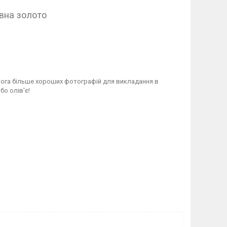
увна золото
мога більше хороших фотографій для викладання в
бо олів'є!