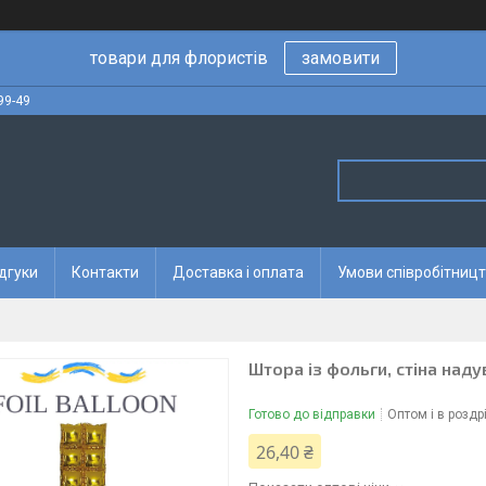
товари для флористів
замовити
99-49
дгуки
Контакти
Доставка і оплата
Умови співробітницт
Штора із фольги, стіна наду
Готово до відправки
Оптом і в роздр
26,40 ₴