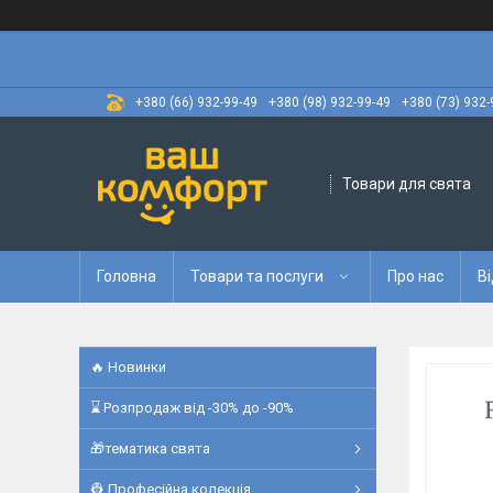
+380 (66) 932-99-49
+380 (98) 932-99-49
+380 (73) 932-
Товари для свята
Головна
Товари та послуги
Про нас
Ві
🔥 Новинки
⌛ Розпродаж від -30% до -90%
🎁тематика свята
👷 Професійна колекція