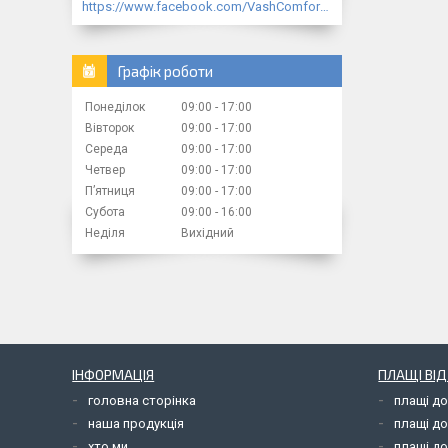
https://www.facebook.com/VashComfort.ua/
Графік роботи
Понеділок
09:00
17:00
Вівторок
09:00
17:00
Середа
09:00
17:00
Четвер
09:00
17:00
Пʼятниця
09:00
17:00
Субота
09:00
16:00
Неділя
Вихідний
ІНФОРМАЦІЯ
ПЛАЩІ ВІ
головна сторінка
плащі д
наша продукція
плащі д
хто ми
плащі до