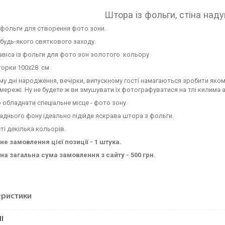
Штора із фольги, стіна над
 фольги для створення фото зони.
будь-якого святкового заходу.
віса із фольги для фото зон золотого кольору
торки 100х28 см
у дні народження, вечірки, випускному гості намагаються зробити яко
 мережі. Ну не будете ж ви змушувати їх фотографуватися на тлі килима а
 обладнати спеціальне місце - фото зону.
заднього фону ідеально підійде яскрава штора з фольги.
ті декілька кольорів.
е замовлення цієї позиції - 1 штука.
на загальна сума замовлення з сайту - 500 грн.
еристики
І