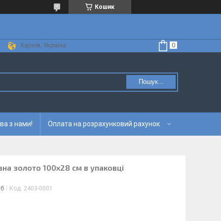
Кошик
Харків, Україна
Пошук...
ва з нами!
Оплата на розрахунковий рахунок
вна золото 100х28 см в упаковці
іб
Код:
2403-0001