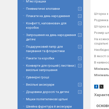
М'які іграшки
Пневматичні хлопавки
Шторка з
Плакати на день народження
Родзинка 
Конфетті, наповнювач для
Шторка за
коробок
Розмір ш
Запрошення на день народження
На кожном
дитячі
соціальні
Подарунковий папір для
Необхідно
пакування та флористики
В якості 
Пакети та коробки
В наявнос
Конверти для грошей | листівки |
Мінімальн
весільні запрошення
Мінімаль
Сувенірні гроші
Весільні аксесуари
Дощовики дорослі та дитячі
Характ
Мішки поліетиленові щільні
ОСНОВН
Швейна фурнітура й аксесуари